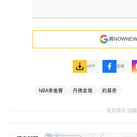
將NOWNE
APP
追蹤
NBA季後賽
丹佛金塊
約基奇
我是廣告 請