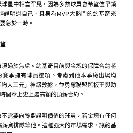
級球星中相當罕見，因為多數球員會希望儘早鎖
經證明過自己、且身為MVP大熱門的約基奇來
要急於一時。
簽
無須過於焦慮。約基奇目前與金塊的保障合約將
-2028賽季擁有球員選項。考慮到他本季繳出場均
「賽季平均大三元」神級數據，並勇奪聯盟籃板王與助
時間奉上史上最高額的頂薪合約。
數不需要向聯盟證明價值的球員，若金塊有任何
高薪資排隊等他。這種強大的市場需求，讓約基