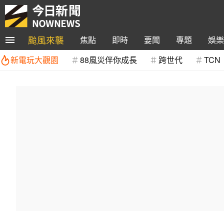
颱風來襲
焦點
即時
要聞
專題
娛樂
新電玩大觀園
88風災伴你成長
跨世代
TCN