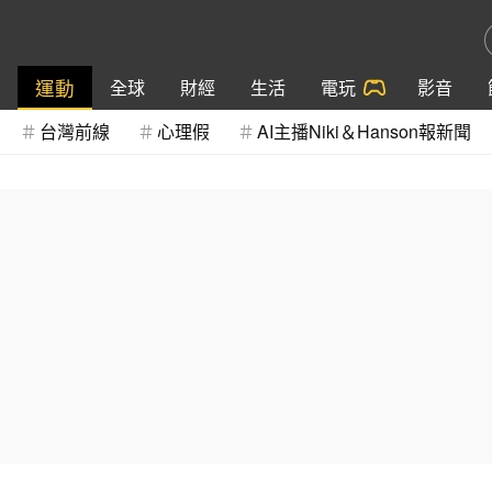
運動
全球
財經
生活
電玩
影音
台灣前線
心理假
AI主播Niki＆Hanson報新聞