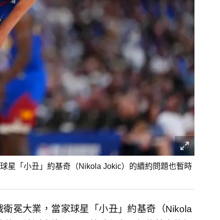
小丑」約基奇（Nikola Jokic）的續約問題也暫時
冕大業，當家球星「小丑」約基奇（Nikola