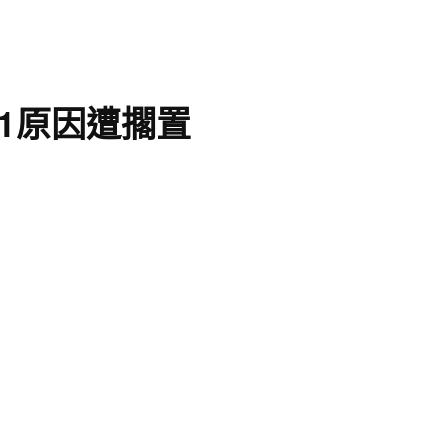
1原因遭擱置