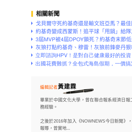
相關新聞
戈貝爾守死約基奇還是輸文班亞馬？最佳
約基奇變成西蒙斯！追平球「甩鍋」給隊
3屆MVP被4屆DPOY鎖死？約基奇末
灰狼打點約基奇、穆雷！灰狼前鋒麥丹狠
黃建霖
編輯記者
畢業於中國文化大學，曾在聯合報系經濟日報
務經驗。
之後於2016年加入《NOWNEWS今日新聞
報導，曾實地...