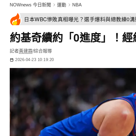
NOWnews 今日新聞
運動
NBA
日本WBC慘敗真相曝光？選手爆料與總教練0
約基奇續約「0進度」！經
記者
黃建霖
/綜合報導
2026-04-23 10:19:20