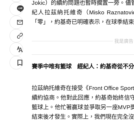
Jokic）的續約問題也暫時擱置一旁。
紀人拉茲納托維奇（Misko Razna
「零」，約基奇已明確表示，在球季結束
我是廣告
賽季中唯有籃球 經紀人：約基奇從不分
拉茲納托維奇在接受《Front Office
續約協商。他對此回應，約基奇始終信
籃球上。他忙著贏球並爭取另一座MVP
結束後才發生。實際上，我們現在完全沒