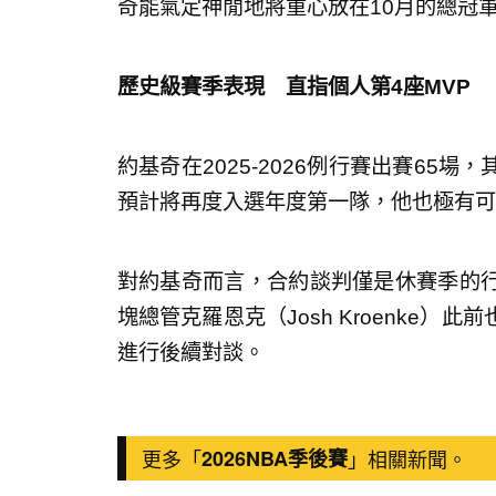
奇能氣定神閒地將重心放在10月的總冠
歷史級賽季表現 直指個人第4座MVP
約基奇在2025-2026例行賽出賽65
預計將再度入選年度第一隊，他也極有可
對約基奇而言，合約談判僅是休賽季的
塊總管克羅恩克（Josh Kroenke
進行後續對談。
更多「
2026NBA季後賽
」相關新聞。