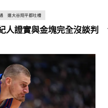
溝通 連大谷翔平都吐槽
紀人證實與金塊完全沒談判 