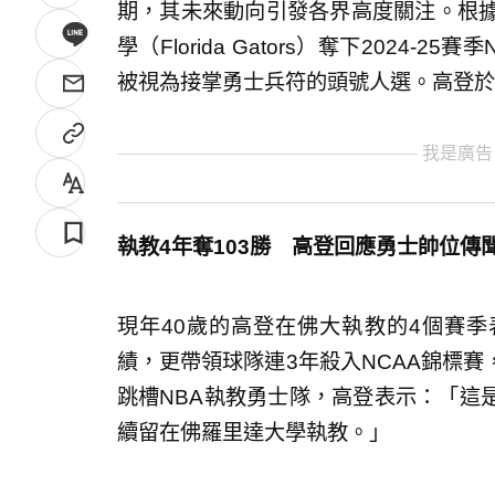
期，其未來動向引發各界高度關注。根據《Y
學（Florida Gators）奪下2024-2
被視為接掌勇士兵符的頭號人選。高登於
我是廣告
執教4年奪103勝 高登回應勇士帥位傳
現年40歲的高登在佛大執教的4個賽季
績，更帶領球隊連3年殺入NCAA錦標
跳槽NBA執教勇士隊，高登表示：「這
續留在佛羅里達大學執教。」