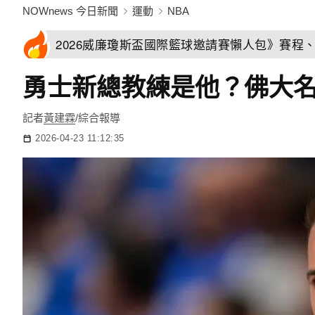
NOWnews 今日新聞
運動
NBA
2026威廉瓊斯盃國際籃球邀請賽懶人包》賽程
勇士新總教練是他？佛大
記者
黃建霖
/綜合報導
2026-04-23 11:12:35