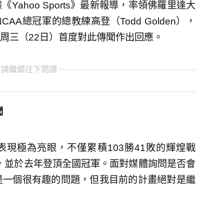
ahoo Sports》最新報導，率領佛羅里達大
5賽季NCAA總冠軍的總教練高登（Todd Golden），
周三（22日）首度對此傳聞作出回應。
 請繼續往下閱讀
聞
表現極為亮眼，不僅累積103勝41敗的輝煌戰
賽，並於去年登頂全國冠軍。面對媒體詢問是否會
是一個很有趣的問題，但我目前的計畫絕對是繼