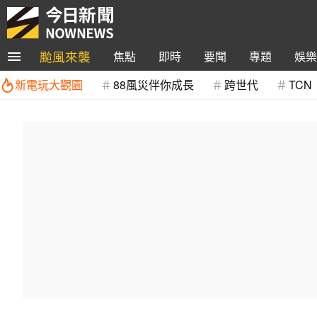
颱風來襲
焦點
即時
要聞
專題
娛樂
新電玩大觀園
88風災伴你成長
跨世代
TCN