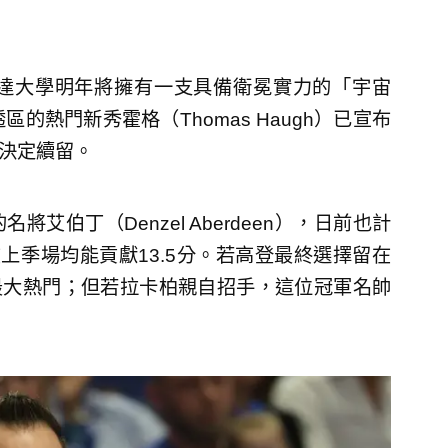
達大學明年將擁有一支具備衛冕實力的「宇宙
的熱門新秀霍格（Thomas Haugh）已宣布
也決定續留。
伯丁（Denzel Aberdeen），日前也計
上季場均能貢獻13.5分。若高登最終選擇留在
最大熱門；但若拉卡柏親自招手，這位冠軍名帥