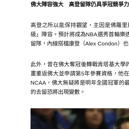
佛大陣容強大 高登留隊仍具爭冠競爭力
高登之所以能保持觀望，主因是佛羅里
級」陣容。預計將成為NBA選秀首輪樂透區
留隊，內線搭檔康登（Alex Condon）
此外，曾在佛大奪冠後轉戰肯塔基大學的名將艾
畫重返佛大並申請第5年參賽資格，他在
NCAA，佛大無疑將是明年全國冠軍的
的去留恐將出現變數。