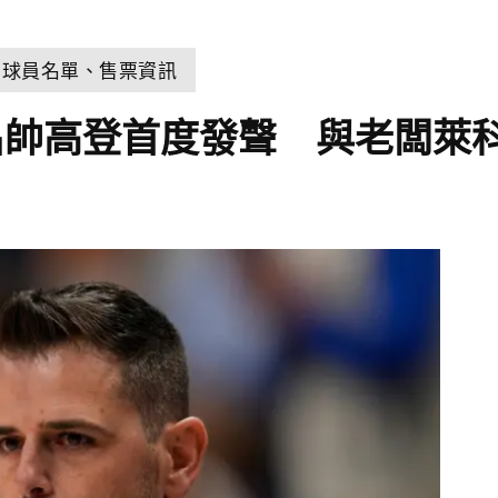
、球員名單、售票資訊
名帥高登首度發聲 與老闆萊