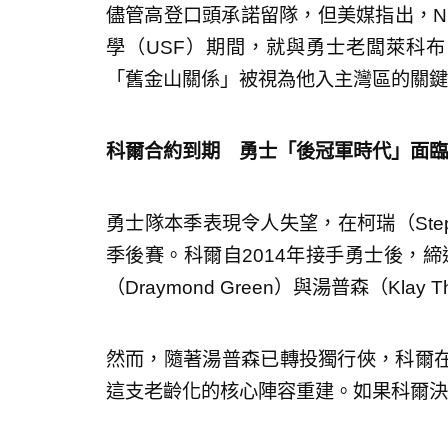
儘管高登口頭承諾留隊，但美媒指出，N
學（USF）期間，就與勇士老闆萊科布（
「舊金山關係」被視為他入主灣區的關鍵
科爾合約到期 勇士「後冠軍時代」面臨
勇士隊本季表現令人失望，在柯瑞（Step
季後賽。科爾自2014年接手勇士後，締
（Draymond Green）與湯普森（Kla
然而，隨著湯普森已轉投獨行俠，科爾
這支老齡化的核心陣容重建。如果科爾決