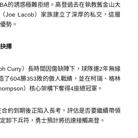
BA的誘惑極難拒絕。高登過去在執教舊金山大
Joe Lacob）家族建立了深厚的私交，這層
優勢。
抉擇
h Curry）長時間因傷缺陣下，球隊連2年無緣
造了604勝353敗的傲人戰績，並在柯瑞、格林
y Thompson）核心架構下奪得4座總冠軍。
在合約到期後正陷入長考，評估是否要繼續帶領
定卸下兵符，勇士預計將迅速接觸高登。