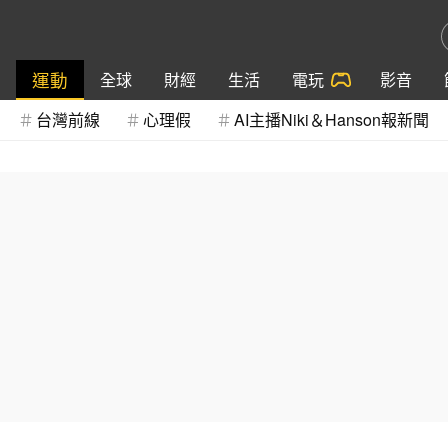
運動
全球
財經
生活
電玩
影音
台灣前線
心理假
AI主播Niki＆Hanson報新聞