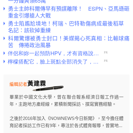
一分鐘爽領65萬
勇士主帥科爾傳早有預謀離隊！ ESPN、亞馬遜砸
重金引爆搶人大戰
勇士陷尷尬境地！柯瑞、巴特勒傷病成最後稻草
名記：該砍掉重練
科爾驚爆被勇士封口！美媒揭心死真相：比輸球痛
苦 傳捲政治風暴
黃建霖
編輯記者
畢業於中國文化大學，曾在聯合報系經濟日報工作過一
年，主跑地方產經線，累積新聞採訪、撰寫實務經驗。
之後於2016年加入《NOWNEWS今日新聞》，至今擔任體
育記者採訪工作已有9年，專注於各式體育報導，曾實地...