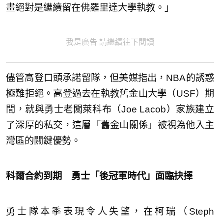
畫絕對是繼續留在佛羅里達大學執教。」
我是廣告 請繼續往下閱讀
儘管高登口頭承諾留隊，但美媒指出，NBA的誘惑
極難拒絕。高登過去在執教舊金山大學（USF）期
間，就與勇士老闆萊科布（Joe Lacob）家族建立
了深厚的私交，這層「舊金山關係」被視為他入主
灣區的關鍵優勢。
科爾合約到期 勇士「後冠軍時代」面臨抉擇
勇士隊本季表現令人失望，在柯瑞（Steph