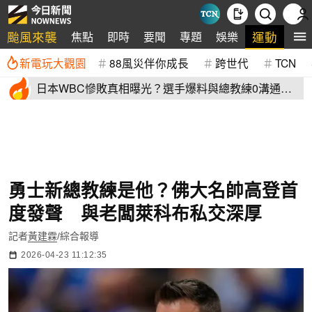
颱風來襲
運動
焦點
即時
要聞
專題
娛樂
全
新電玩大觀園
88風災伴你成長
跨世代
TCN
日本WBC慘敗真相曝光？選手爆料與總教練0溝通
連大谷翔平都吐槽
勇士新總教練是他？佛大名帥高登首
度發聲 與老闆萊科布私交深厚
記者
黃建霖
/綜合報導
2026-04-23 11:12:35