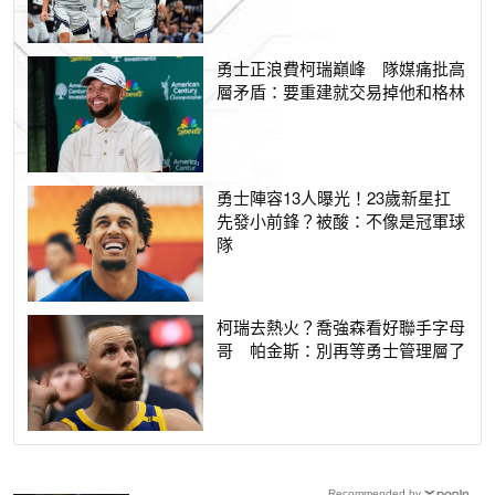
勇士正浪費柯瑞巔峰 隊媒痛批高
層矛盾：要重建就交易掉他和格林
勇士陣容13人曝光！23歲新星扛
先發小前鋒？被酸：不像是冠軍球
隊
柯瑞去熱火？喬強森看好聯手字母
哥 帕金斯：別再等勇士管理層了
Recommended by