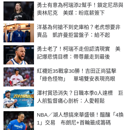
勇士有意為柯瑞添2幫手！鎖定尼昂與
奧林尼克 美媒：盼底薪簽下
洋基為何搶不到史庫柏？老虎想要非
賣品 凱許曼拒當盤子：給不起
勇士老了！柯瑞不走但認清現實 美
記爆悲情目標：帶尊嚴走到最後
紅襪近35戰拿30勝！吉田正尚猛擊
「綠色怪物」 單場雙安表現亮眼
澤村賞恐消失？日職本季0人達標 巨
人前監督痛心剖析：人愛輕鬆
NBA／湖人想搞來華盛頓！醞釀「4換
1」交易 布朗尼+首輪籤成籌碼