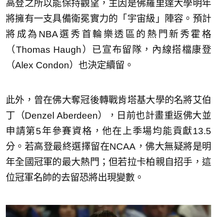
高登之所以能保持觀望，主因是佛羅里達大學明年
將擁有一支具備衛冕實力的「宇宙級」陣容。預計
將成為NBA選秀首輪樂透區的熱門新秀霍格
（Thomas Haugh）已宣布留隊，內線搭檔康登
（Alex Condon）也決定續留。
此外，曾在佛大奪冠後轉戰肯塔基大學的名將艾伯
丁（Denzel Aberdeen），日前也計畫重返佛大並
申請第5年參賽資格，他在上季場均能貢獻13.5
分。若高登最終選擇留在NCAA，佛大無疑將是明
年全國冠軍的最大熱門；但若拉卡柏親自招手，這
位冠軍名帥的去留恐將出現變數。