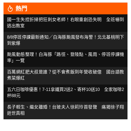
熱門
國一生失控折掃把狂刺女老師！右眼重創恐失明 全班嚇到
逃出教室
8/8停班停課最新通知／白海豚颱風發布海警！北北基桃明下
到紫爆
颱風動態整理！白海豚「路徑、登陸點、風雨、停班停課機
率」一覽
百萬網紅肥大叔是誰？從不會煮飯到年營收破億 國台語教
煮菜爆紅
五六日咖啡優惠！7-11拿鐵買2送2、寄杯10送10 全家咖啡2
杯88元
長子輕生、繼女離婚！台玻夫人徐莉玲首發聲 痛揭徐子翔
逝世真相