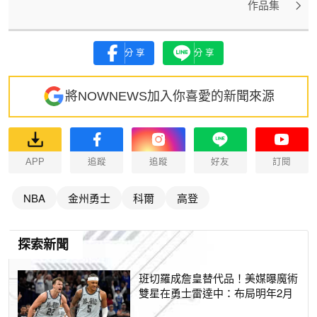
作品集
分享
分享
將NOWNEWS加入你喜愛的新聞來源
APP
追蹤
追蹤
好友
訂閱
NBA
金州勇士
科爾
高登
探索新聞
班切羅成詹皇替代品！美媒曝魔術
雙星在勇士雷達中：布局明年2月