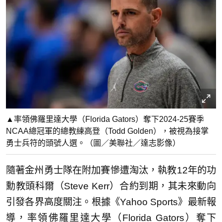
▲率領佛羅里達大學（Florida Gators）奪下2024-25賽季
NCAA總冠軍的總教練高登（Todd Golden），被視為接掌
勇士兵符的頭號人選。（圖／美聯社／達志影像）
隨著金州勇士隊在附加賽慘遭淘汰，執教12年的功
勳教頭科爾（Steve Kerr）合約到期，其未來動向
引發各界高度關注。根據《Yahoo Sports》最新報
導，率領佛羅里達大學（Florida Gators）奪下