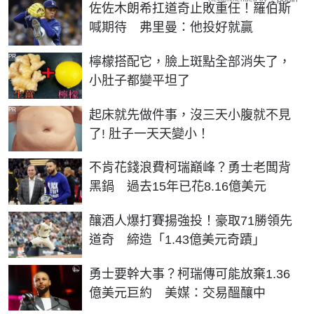
佐佐木朗希扛道奇止敗重任！羅伯斯
喊期待 弗里曼：他投好就贏
PR
檸檬搭配它，臉上斑點全部消失了，
小肚子都變平坦了
PR
起床就先做件事，沒三天小腹就不見
了! 肚子一天天變小！
不肯花錢浪費柯瑞巔峰？勇士老闆背
黑鍋 過去15年已花8.16億美元
釀酒人爆打賽揚強投！豪取71勝領先
道奇 締造「1.43億美元奇蹟」
勇士要幹大事？柯瑞傳可能放棄1.36
億美元巨約 美媒：交易醞釀中