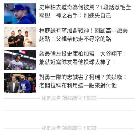
史庫柏去道奇為何被罵？1段話惹毛全
聯盟 神之右手：別迷失自己
林庭謙有望加盟戰神！回顧高中旅美
起點：父親帶他走不尋常的路
談最強左投史庫柏加盟 大谷翔平：
能就近當隊友看他投球太棒了！
對勇士隊的忠誠害了柯瑞？美媒嘆：
老闆拉科布利用這一點來對付他
我是廣告 請繼續往下閱讀
我是廣告 請繼續往下閱讀