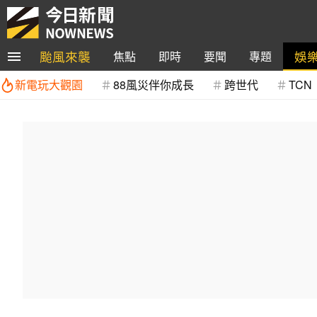
颱風來襲
娛
焦點
即時
要聞
專題
新電玩大觀園
88風災伴你成長
跨世代
TCN