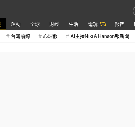
樂
運動
全球
財經
生活
電玩
影音
台灣前線
心理假
AI主播Niki＆Hanson報新聞