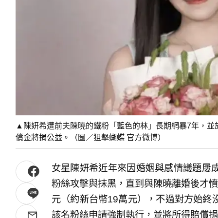
▲陳妍希遭前夫陳曉的鐵粉「藍色的林」長期網暴7年，並
償金將捐公益。（圖／狙擊蝴蝶 官方微博）
女星陳妍希近年來因婚姻與感情議題屢
粉絲攻擊與抹黑，直到與陳曉離婚後才憤
元（約新台幣19萬元），不過對方始終
該名粉絲申請強制執行，並將所得賠償捐