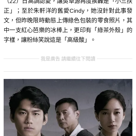
（22）日高調認愛，讓吳卓源再度挨轟是「小三扶
正」；至於朱軒洋的舊愛Cindy，她沒針對此事發
文，但昨晚限時動態上傳綠色包裝的零食照片，其
中一支紅心芭樂的冰棒上，更印有「綠茶外殼」的
字樣，讓粉絲笑說這是「高級酸」。
我是廣告 請繼續往下閱讀