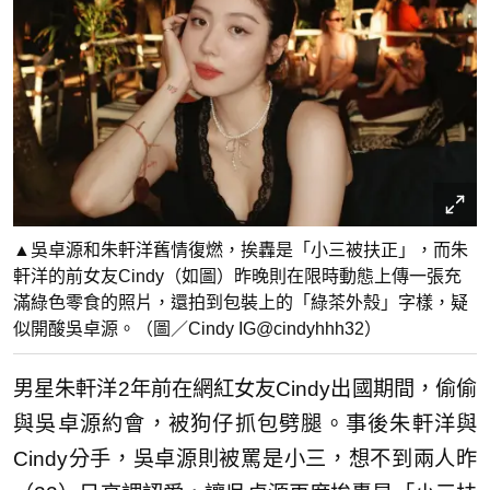
▲吳卓源和朱軒洋舊情復燃，挨轟是「小三被扶正」，而朱
軒洋的前女友Cindy（如圖）昨晚則在限時動態上傳一張充
滿綠色零食的照片，還拍到包裝上的「綠茶外殼」字樣，疑
似開酸吳卓源。（圖／Cindy IG@cindyhhh32）
男星朱軒洋2年前在網紅女友Cindy出國期間，偷偷
與吳卓源約會，被狗仔抓包劈腿。事後朱軒洋與
Cindy分手，吳卓源則被罵是小三，想不到兩人昨