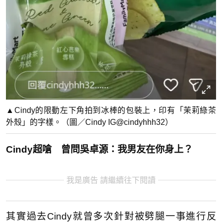
▲Cindy的限動左下角拍到冰棒的包裝上，印有「茉莉綠茶
外殼」的字樣。（圖／Cindy IG@cindyhhh32）
Cindy超嗆 曾問吳卓源：我男友在你身上？
我是廣告 請繼續往下閱讀
其實過去Cindy就曾多次針對被劈腿一事進行反