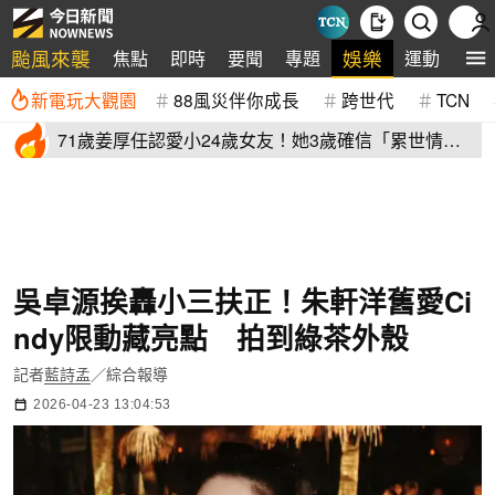
颱風來襲
娛樂
焦點
即時
要聞
專題
運動
全
新電玩大觀園
88風災伴你成長
跨世代
TCN
71歲姜厚任認愛小24歲女友！她3歲確信「累世情
緣」小一寫信示愛
吳卓源挨轟小三扶正！朱軒洋舊愛Ci
ndy限動藏亮點 拍到綠茶外殼
記者
藍詩孟
／綜合報導
2026-04-23 13:04:53