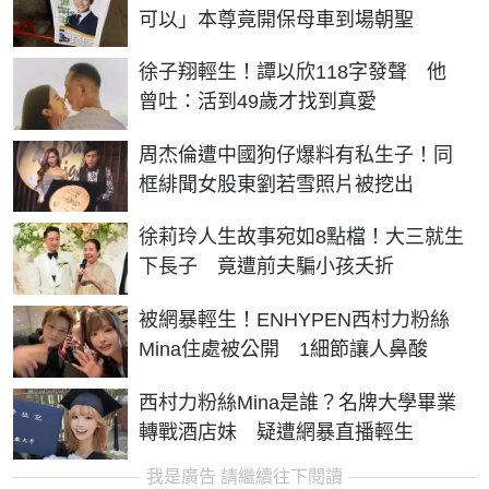
可以」本尊竟開保母車到場朝聖
徐子翔輕生！譚以欣118字發聲 他
曾吐：活到49歲才找到真愛
周杰倫遭中國狗仔爆料有私生子！同
框緋聞女股東劉若雪照片被挖出
徐莉玲人生故事宛如8點檔！大三就生
下長子 竟遭前夫騙小孩夭折
被網暴輕生！ENHYPEN西村力粉絲
Mina住處被公開 1細節讓人鼻酸
西村力粉絲Mina是誰？名牌大學畢業
轉戰酒店妹 疑遭網暴直播輕生
我是廣告 請繼續往下閱讀