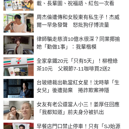
載、長輩圖、祝福語、紅包一次看
周杰倫遭傳和女股東有私生子！杰威
爾一早急發聲 怒批狗仔博流量
律師騙走慈濟10億水很深？同業揶揄
她「勤做1事」：我輩楷模
全家拿鐵20元「只有5天」！柳橙綠
茶10元 父親節7-11咖啡買2送2
台玻總裁出軌當紅女星！沈時華「生
女兒」後遭拋棄 捲詐欺案神隱
女友有老公還當人小三！姜厚任回應
「我都知道」前夫身分被扒出
早餐店門口禁止停車！只有「SJ始源