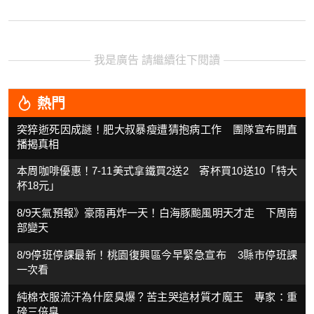
我是廣告 請繼續往下閱讀
熱門
突猝逝死因成謎！肥大叔暴瘦遭猜抱病工作 團隊宣布開直
播揭真相
本周咖啡優惠！7-11美式拿鐵買2送2 寄杯買10送10「特大
杯18元」
8/9天氣預報》豪雨再炸一天！白海豚颱風明天才走 下周南
部變天
8/9停班停課最新！桃園復興區今早緊急宣布 3縣市停班課
一次看
純棉衣服流汗為什麼臭爆？苦主哭這材質才魔王 專家：重
磅三倍臭