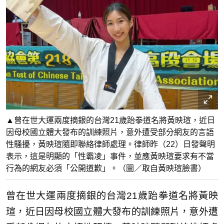
▲曾在世大運兩度摘銀的台灣21歲跆拳道名將黃映瑄，近日
因母校國立體大發布的訓練照片，意外遭受部分網友的言語
性騷擾，黃映瑄隨即聯絡律師處理。律師昨（22）日發聲明
表示，這是明顯的「性霸凌」事件，並應黃映瑄要求有不當
行為的網友必須「公開道歉」。（圖／取自黃映瑄臉書）
曾在世大運兩度摘銀的台灣21歲跆拳道名將黃映
瑄，近日因母校國立體大發布的訓練照片，意外遭