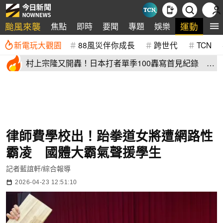
颱風來襲
運動
焦點
即時
要聞
專題
娛樂
全
新電玩大觀園
88風災伴你成長
跨世代
TCN
村上宗隆又開轟！日本打者單季100轟寫首見紀錄 這
2人加入差太多
律師費學校出！跆拳道女將遭網路性
霸凌 國體大霸氣聲援學生
記者藍誼軒/綜合報導
2026-04-23 12:51:10