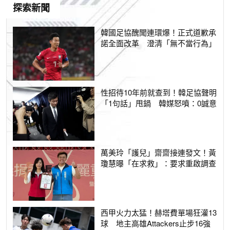
探索新聞
韓國足協醜聞連環爆！正式道歉承
諾全面改革 澄清「無不當行為」
性招待10年前就查到！韓足協聲明
「1句話」甩鍋 韓媒怒噴：0誠意
萬美玲「護兒」齋齋接連發文！黃
瓊慧曝「在求救」：要求重啟調查
西甲火力太猛！赫塔費單場狂灌13
球 地主高雄Attackers止步16強