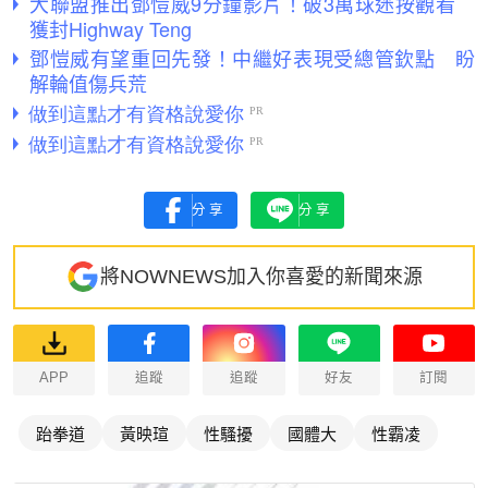
大聯盟推出鄧愷威9分鐘影片！破3萬球迷按觀看
獲封Highway Teng
鄧愷威有望重回先發！中繼好表現受總管欽點 盼
解輪值傷兵荒
分享
分享
將NOWNEWS加入你喜愛的新聞來源
APP
追蹤
追蹤
好友
訂閱
跆拳道
黃映瑄
性騷擾
國體大
性霸凌