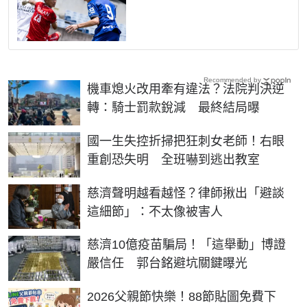
Recommended by
機車熄火改用牽有違法？法院判決逆
轉：騎士罰款銳減 最終結局曝
國一生失控折掃把狂刺女老師！右眼
重創恐失明 全班嚇到逃出教室
慈濟聲明越看越怪？律師揪出「避談
這細節」：不太像被害人
慈濟10億疫苗騙局！「這舉動」博證
嚴信任 郭台銘避坑關鍵曝光
2026父親節快樂！88節貼圖免費下