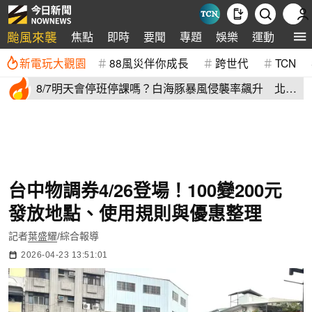
颱風來襲
焦點
即時
要聞
專題
娛樂
運動
全球
新電玩大觀園
88風災伴你成長
跨世代
TCN
8/7明天會停班停課嗎？白海豚暴風侵襲率飆升 北北
基6縣市破50%
台中物調券4/26登場！100變200元
發放地點、使用規則與優惠整理
記者
葉盛耀
/綜合報導
2026-04-23 13:51:01