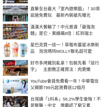
直擊全台最大「室內遊樂園」！30項
設施免費玩 最新內裝搶先曝光
滿漢大餐輸了！中元普渡「最強泡
麵」是它、業績飆8倍：紅到瑞士
星巴克買一送一！草莓布蕾星冰樂新
品 泡泡瑪特MOLLY聯名超可愛
好市多烤雞別亂拿！包裝先看「這行
字」 主廚教正確買法：肉更嫩
YouTube會員免費看一年！中華電信
父親節799元起資費送12個月
台灣讀「1科系」56.2%學生後悔！不
是獸醫、中文 學霸認了窮又累