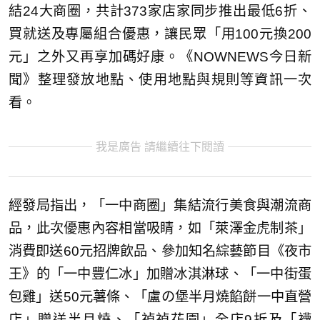
結24大商圈，共計373家店家同步推出最低6折、
買就送及專屬組合優惠，讓民眾「用100元換200
元」之外又再享加碼好康。《NOWNEWS今日新
聞》整理發放地點、使用地點與規則等資訊一次
看。
我是廣告 請繼續往下閱讀
經發局指出，「一中商圈」集結流行美食與潮流商
品，此次優惠內容相當吸睛，如「萊澤金虎制茶」
消費即送60元招牌飲品、參加知名綜藝節目《夜市
王》的「一中豐仁冰」加贈冰淇淋球、「一中街蛋
包雞」送50元薯條、「盧の堡半月燒餡餅一中直營
店」贈送半月燒、「禎禎花園」全店9折及「襪