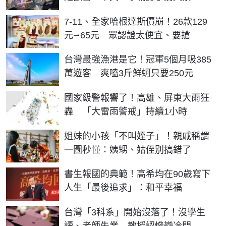
7-11、全家哈根達斯價崩！26款129
元⭢65元 眾認證太便宜、要搶
台灣最強漁港是它！冠軍5個月吸385
萬遊客 爽嗑3斤鮮蚵只要250元
國家級警報響了！高雄、屏東大雨狂
轟 「大雷雨警戒」持續1小時
姐妹的小孩「不叫姪子」！親戚稱謂
一圖秒懂：姨甥、姑侄別搞錯了
書生報國的典範！高希均在90歲寫下
人生「最後追求」：和平幸福
台灣「3科系」開始沒落了！沒學生
讀、老師失業 教授認慘變冷門