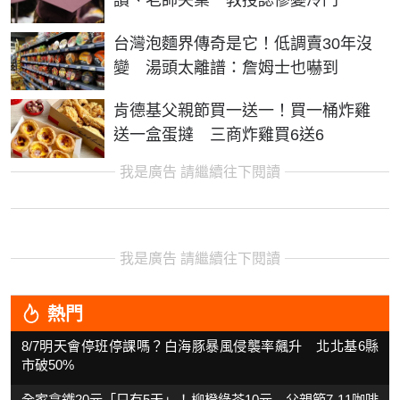
台灣泡麵界傳奇是它！低調賣30年沒
變 湯頭太離譜：詹姆士也嚇到
肯德基父親節買一送一！買一桶炸雞
送一盒蛋撻 三商炸雞買6送6
我是廣告 請繼續往下閱讀
我是廣告 請繼續往下閱讀
熱門
8/7明天會停班停課嗎？白海豚暴風侵襲率飆升 北北基6縣
市破50%
全家拿鐵20元「只有5天」！柳橙綠茶10元 父親節7-11咖啡