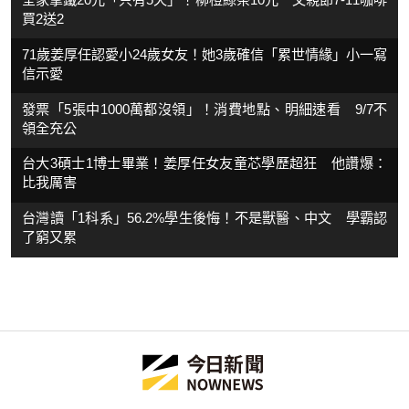
買2送2
71歲姜厚任認愛小24歲女友！她3歲確信「累世情緣」小一寫
信示愛
發票「5張中1000萬都沒領」！消費地點、明細速看 9/7不
領全充公
台大3碩士1博士畢業！姜厚任女友童芯學歷超狂 他讚爆：
比我厲害
台灣讀「1科系」56.2%學生後悔！不是獸醫、中文 學霸認
了窮又累