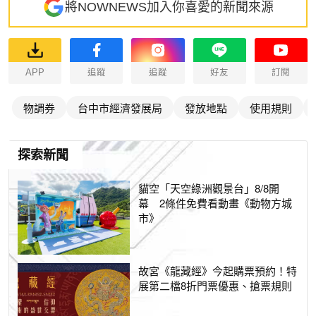
將NOWNEWS加入你喜愛的新聞來源
APP
追蹤
追蹤
好友
訂閱
物調券
台中市經濟發展局
發放地點
使用規則
探索新聞
貓空「天空綠洲觀景台」8/8開
幕 2條件免費看動畫《動物方城
市》
故宮《龍藏經》今起購票預約！特
展第二檔8折門票優惠、搶票規則