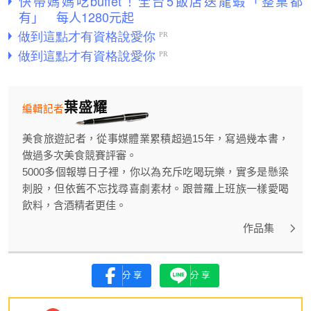
快帶媽媽吃buffet！全台5飯店送龍蝦「整桌都
有」 每人1280元起
葉盛耀
編輯記者
美食旅遊記者，從事媒體業累積超過15年，寫過幾本書，
做過多次美食競賽評審。
5000多個報導日子裡，你以為充斥吃喝玩樂，實多是懸梁
刺股，但依舊不忘找尋喜劇素材。跟普羅上班族一樣愛喝
飲料，含酒精者更佳。
作品集
分享
分享