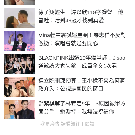
徐子翔輕生！譚以欣118字發聲 他
曾吐：活到49歲才找到真愛
Mina輕生震撼追星圈！羅志祥不反對
飯撒：演唱會就是要開心
BLACKPINK出道10年爆爭議！Jisoo
道歉讓大家失望 成員全文1次看
遭立院刪凍預算！王小棣不爽為何黨
政介入：公視是國民的窗口
鄧紫棋等了林宥嘉9年！3原因被單方
面分手 她淚控：我無法祝福你
我是廣告 請繼續往下閱讀