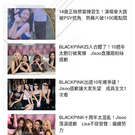
14歲正妹想當練習生！演唱會大跳
被PSY挖角 熱舞片破1100萬點閱
BLACKPINK四人合體了！10週年
太敷衍被罵爆 Jisoo直播跟粉絲
道歉
BLACKPINK出道10年爆爭議！
Jisoo道歉讓大家失望 成員全文1
次看
BLACKPINK十周年太混亂！Jisoo
落淚道歉 Lisa不捨發聲：繼續努
力