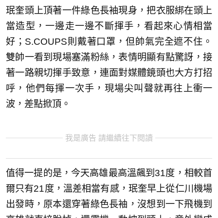
珉奎頭上頂著一件綠色長袖現身，把衣服綁在頭上
當造型，一邊走一邊不斷揮手，看起來心情相當
好；S.COUPS則戴著口罩，但帥氣完全遮不住。
雙帥一看到現場塞滿粉絲，表情明顯有點驚訝，接
著一路親切揮手致意，連面對媒體鏡頭也大方打招
呼，他們每揮一次手，現場尖叫聲就再往上衝一
波，差點掀頂。
我是廣告 請繼續往下閱讀
值得一提的是，今天高雄最高溫飆到31度，相較首
爾只有21度，溫差相當有感，珉奎早上從仁川機場
出發時，原本還穿著綠色長袖，沒想到一下飛機到