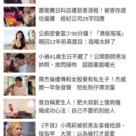
蕭敬騰日料店遭惡意漲租！被寄存證
信逼遷 經紀公司25字回應
公廁密會富少30分鐘！「港版瑤瑤」
親回12年前真面目：我喝太醉了
小禎41歲生日不藏了！公開廚師男友
帥照、放閃接吻 超甜畫面曝光
周杰倫遭傳和女股東有私生子！杰威
爾一早急發聲 怒批狗仔博流量
曾自稱更生人！肥大叔創上億商機
揭成功心法：自己不要的別給人
《不良》小瑪莉被前男友拿槍抵頭、
拔指甲 大哭：以為被打才是愛