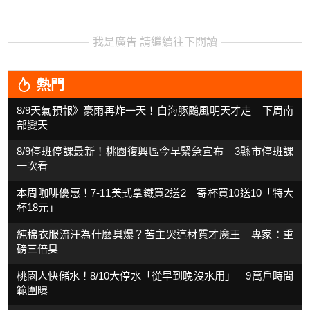
我是廣告 請繼續往下閱讀
熱門
8/9天氣預報》豪雨再炸一天！白海豚颱風明天才走 下周南
部變天
8/9停班停課最新！桃園復興區今早緊急宣布 3縣市停班課
一次看
本周咖啡優惠！7-11美式拿鐵買2送2 寄杯買10送10「特大
杯18元」
純棉衣服流汗為什麼臭爆？苦主哭這材質才魔王 專家：重
磅三倍臭
桃園人快儲水！8/10大停水「從早到晚沒水用」 9萬戶時間
範圍曝