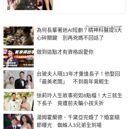
Recommended by
為何長輩著迷AI短劇？精神科醫提3大
心碎關鍵 別再兇媽不回話了
PR
做到這點才有資格說愛你
台玻夫人隔13年才重逢長子！他娶回
「最美老闆」 不到兩年竟輕生
徐莉玲人生故事宛如8點檔！大三就生
下長子 竟遭前夫騙小孩夭折
湯姆霍蘭德、千黛亞完婚了？婚宴細
節曝光 蜘蛛人3兄弟全到場