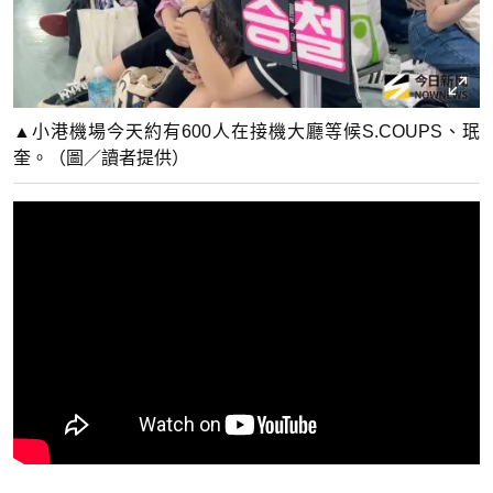
▲小港機場今天約有600人在接機大廳等候S.COUPS、珉
奎。（圖／讀者提供）