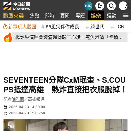
颱風來襲
娛樂
焦點
即時
要聞
專題
運動
全
新電玩大觀園
88風災伴你成長
跨世代
TCN
楊丞琳演唱會爆滿還賺輸王心凌！寬魚澄清「業績沒
不好」揭營收
SEVENTEEN分隊CxM珉奎、S.COU
PS抵達高雄 熱炸直接把衣服脫掉！
記者
陳雅蘭
／高雄報導
2026-04-23 14:30:00
2026-04-23 15:06:58