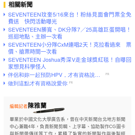
相關新聞
SEVENTEEN玟奎5/16來台！粉絲見面會門票全免
費送 快閃活動曝光
SEVENTEEN勝寬、DK分隊7／25高雄巨蛋開唱！
巡迴地點、主辦一次看
SEVENTEEN小分隊CxM連唱2天！克拉看過來 票
價、搶票時間一次看
SEVENTEEN Joshua秀深V走金球獎紅毯！自曝回
家想見科學怪人
陳雅蘭
編輯記者
畢業於中國文化大學廣告系，曾在中天新聞台北地方新聞
中心兼職4年，負責新聞剪輯、上字幕、協助製作CG圖卡
與新聞帶傳送等工作，累積了紮實的新聞製作與後製經