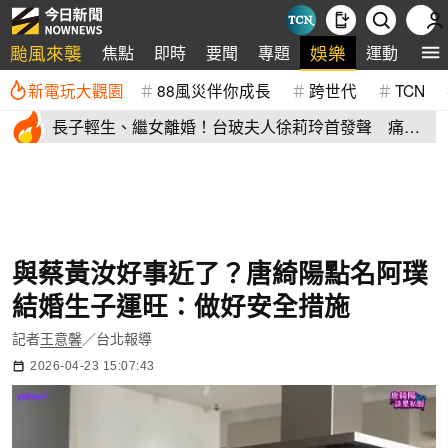
颱風來襲
娛樂
焦點
即時
要聞
專題
運動
全
新電玩大觀園
88風災伴你成長
跨世代
TCN
長子輕生、繼女離婚！台玻夫人徐莉玲首發聲 痛揭
徐子翔逝世真相
與蔡黃汝好事近了？唐綺陽點名阿璞
結婚生子運旺：做好安全措施
記者
王意馨
／台北報導
2026-04-23 15:07:43