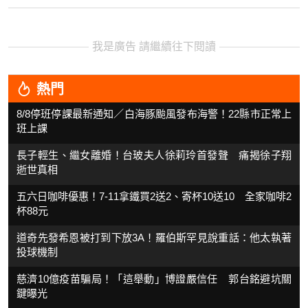
我是廣告 請繼續往下閱讀
熱門
8/8停班停課最新通知／白海豚颱風發布海警！22縣市正常上
班上課
長子輕生、繼女離婚！台玻夫人徐莉玲首發聲 痛揭徐子翔
逝世真相
五六日咖啡優惠！7-11拿鐵買2送2、寄杯10送10 全家咖啡2
杯88元
道奇先發希恩被打到下放3A！羅伯斯罕見說重話：他太執著
投球機制
慈濟10億疫苗騙局！「這舉動」博證嚴信任 郭台銘避坑關
鍵曝光