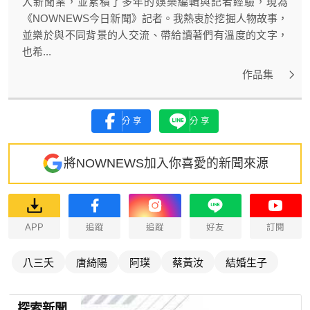
入新聞業，並累積了多年的娛樂編輯與記者經驗，現為
《NOWNEWS今日新聞》記者。我熱衷於挖掘人物故事，
並樂於與不同背景的人交流、帶給讀著們有溫度的文字，
也希...
作品集
分享
分享
將NOWNEWS加入你喜愛的新聞來源
APP
追蹤
追蹤
好友
訂閱
八三夭
唐綺陽
阿璞
蔡黃汝
結婚生子
探索新聞