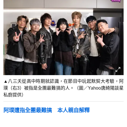
▲八三夭從高中時期就認識，在節目中玩起默契大考驗，阿
璞（右3）被指是全團最難搞的人。（圖／Yahoo唐綺陽談星
私廚提供）
阿璞遭指全團最難搞 本人親自解釋