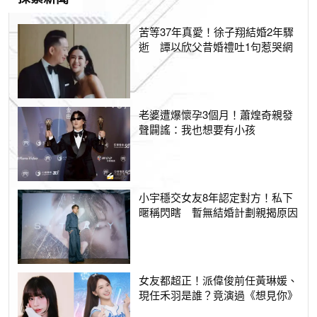
苦等37年真愛！徐子翔結婚2年驟
逝 譚以欣父昔婚禮吐1句惹哭網
老婆遭爆懷孕3個月！蕭煌奇親發
聲闢謠：我也想要有小孩
小宇穩交女友8年認定對方！私下
暱稱閃瞎 暫無結婚計劃親揭原因
女友都超正！派偉俊前任黃琳媛、
現任禾羽是誰？竟演過《想見你》