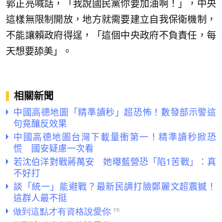
郭正亮喊話，「我說國民黨你要加油啊！」，中央
這樣無限制開放，地方就需要建立自我保衛機制，
不能讓賴政府得逞，「這個中央政府不負責任，每
天想要舔美」。
相關新聞
中國高德地圖「精準讀秒」超恐怖！數發部示警這
句竟釀反效果
中國高德地圖台灣下載量衝第一！精準讀秒掀恐
慌 國安疑慮一次看
若沈伯洋對戰蔣萬安 她曝藍營恐「陷1苦戰」：真
不好打
談「統一」能避戰？最新民調打臉鄭麗文超震撼！
這群人最不挺