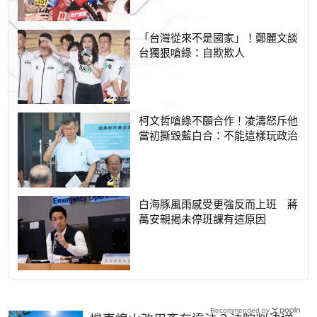
「台灣從來不是國家」！鄭麗文談
台獨狠嗆綠：自欺欺人
柯文哲嗆綠不願合作！凌濤怒斥他
當初撕毀藍白合：不能這樣玩政治
白海豚風雨感受更強反而上班 蔣
萬安親揭未停班課有這原因
Recommended by