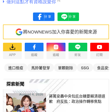
分享
分享
將NOWNEWS加入你喜愛的新聞來源
APP
追蹤
追蹤
好友
訂閱
進口檢疫
馬鈴薯發芽
單顆剔除
SSG
食品安全
探索新聞
蔣萬安轟中央包庇台糖要賴清德道
歉 府反批：政治操作轉移焦點