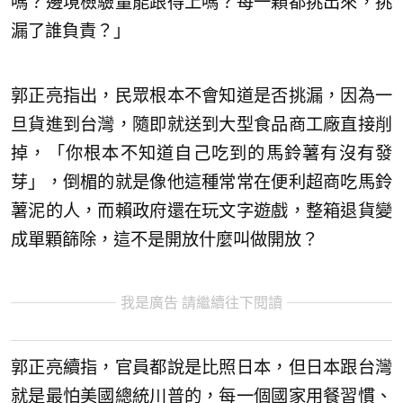
嗎？邊境檢驗量能跟得上嗎？每一顆都挑出來，挑
漏了誰負責？」
郭正亮指出，民眾根本不會知道是否挑漏，因為一
旦貨進到台灣，隨即就送到大型食品商工廠直接削
掉，「你根本不知道自己吃到的馬鈴薯有沒有發
芽」，倒楣的就是像他這種常常在便利超商吃馬鈴
薯泥的人，而賴政府還在玩文字遊戲，整箱退貨變
成單顆篩除，這不是開放什麼叫做開放？
我是廣告 請繼續往下閱讀
郭正亮續指，官員都說是比照日本，但日本跟台灣
就是最怕美國總統川普的，每一個國家用餐習慣、