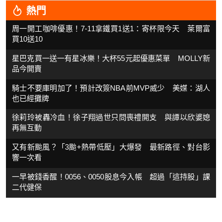
熱門
周一開工咖啡優惠！7-11拿鐵買1送1：寄杯限今天 萊爾富
買10送10
星巴克買一送一有星冰樂！大杯55元起優惠菜單 MOLLY新
品今開賣
騎士不要庫明加了！預計改簽NBA前MVP威少 美媒：湖人
也已經攤牌
徐莉玲被轟冷血！徐子翔過世只問喪禮開支 與譚以欣婆媳
再無互動
又有新颱風？「3颱+熱帶低壓」大爆發 最新路徑、對台影
響一次看
一早被錢香醒！0056、0050股息今入帳 超過「這持股」課
二代健保