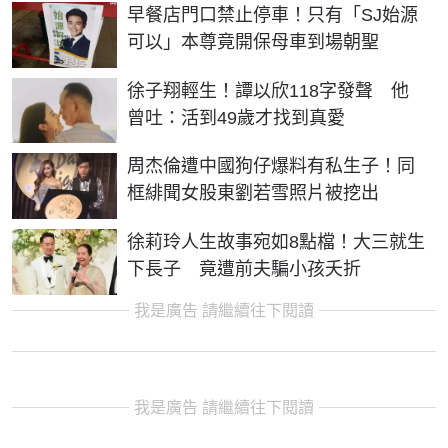
早餐店門口禁止停車！只有「SJ始源
可以」本尊竟開保母車到場朝聖
徐子翔輕生！譚以欣118字發聲 他
曾吐：活到49歲才找到真愛
周杰倫遭中國狗仔爆料有私生子！同
框緋聞女股東劉若雪照片被挖出
徐莉玲人生故事宛如8點檔！大三就生
下長子 竟遭前夫騙小孩夭折
我是廣告 請繼續往下閱讀
我是廣告 請繼續往下閱讀