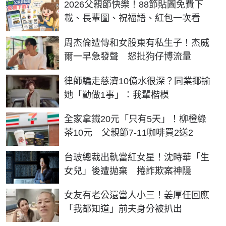
2026父親節快樂！88節貼圖免費下
載、長輩圖、祝福語、紅包一次看
周杰倫遭傳和女股東有私生子！杰威
爾一早急發聲 怒批狗仔博流量
律師騙走慈濟10億水很深？同業揶揄
她「勤做1事」：我輩楷模
全家拿鐵20元「只有5天」！柳橙綠
茶10元 父親節7-11咖啡買2送2
台玻總裁出軌當紅女星！沈時華「生
女兒」後遭拋棄 捲詐欺案神隱
女友有老公還當人小三！姜厚任回應
「我都知道」前夫身分被扒出