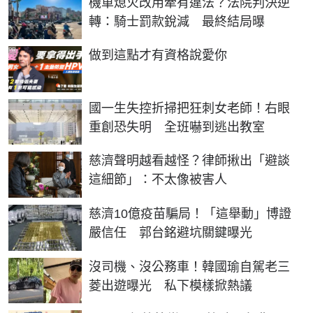
機車熄火改用牽有違法？法院判決逆
轉：騎士罰款銳減 最終結局曝
PR
做到這點才有資格說愛你
國一生失控折掃把狂刺女老師！右眼
重創恐失明 全班嚇到逃出教室
慈濟聲明越看越怪？律師揪出「避談
這細節」：不太像被害人
慈濟10億疫苗騙局！「這舉動」博證
嚴信任 郭台銘避坑關鍵曝光
沒司機、沒公務車！韓國瑜自駕老三
菱出遊曝光 私下模樣掀熱議