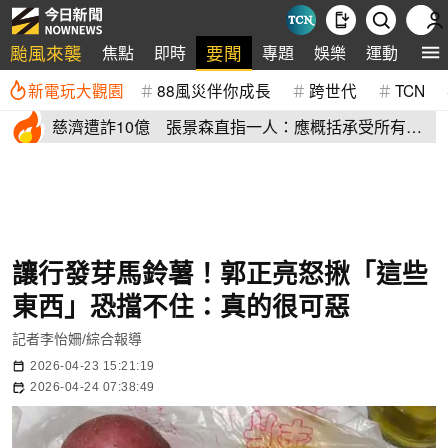
颱風來襲
要聞
焦點
即時
專題
娛樂
運動
全
新電玩大觀園
88風災伴你成長
跨世代
TCN
慈濟遭詐10億 張景森直指一人：應概括承受所有責
任辭職下台
讓行發芽馬鈴薯！郭正亮怒揪「這些
東西」恐擋不住：真的很可惡
記者李怡姍/綜合報導
2026-04-23 15:21:19
2026-04-24 07:38:49