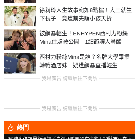
徐莉玲人生故事宛如8點檔！大三就生
下長子 竟遭前夫騙小孩夭折
被網暴輕生！ENHYPEN西村力粉絲
Mina住處被公開 1細節讓人鼻酸
西村力粉絲Mina是誰？名牌大學畢業
轉戰酒店妹 疑遭網暴直播輕生
我是廣告 請繼續往下閱讀
我是廣告 請繼續往下閱讀
熱門
8/8停班停課最新通知／白海豚颱風發布海警！22縣市正常上