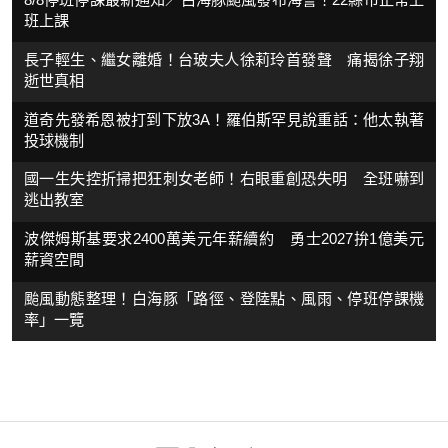
班上課
長子輕生、繼女離婚！台玻夫人徐莉玲首發聲 痛揭徐子翔
逝世真相
道奇先發希恩被打到下放3A！羅伯斯罕見說重話：他太執著
投球機制
國一生失控折掃把狂刺女老師！右眼重創恐失明 全班嚇到
逃出教室
波傑姆斯基要求2400萬美元年薪續約 勇士2027拚1億美元
薪資空間
颱風動態整理！白海豚「路徑、登陸點、風雨、停班停課機
率」一覽