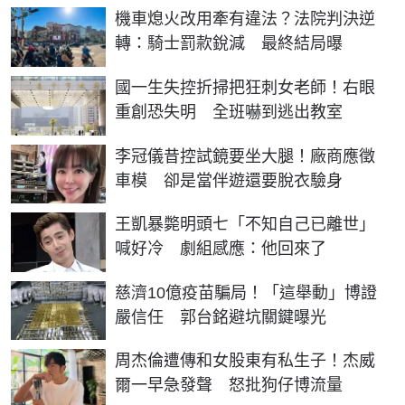
機車熄火改用牽有違法？法院判決逆
轉：騎士罰款銳減 最終結局曝
國一生失控折掃把狂刺女老師！右眼
重創恐失明 全班嚇到逃出教室
李冠儀昔控試鏡要坐大腿！廠商應徵
車模 卻是當伴遊還要脫衣驗身
王凱暴斃明頭七「不知自己已離世」
喊好冷 劇組感應：他回來了
慈濟10億疫苗騙局！「這舉動」博證
嚴信任 郭台銘避坑關鍵曝光
周杰倫遭傳和女股東有私生子！杰威
爾一早急發聲 怒批狗仔博流量