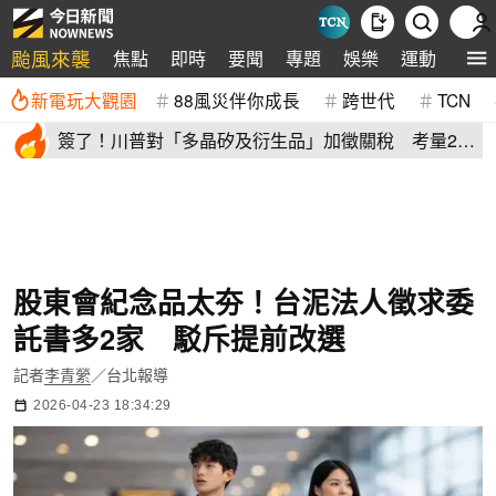
颱風來襲
焦點
即時
要聞
專題
娛樂
運動
全球
新電玩大觀園
88風災伴你成長
跨世代
TCN
簽了！川普對「多晶矽及衍生品」加徵關稅 考量2原
因年底才生效
股東會紀念品太夯！台泥法人徵求委
託書多2家 駁斥提前改選
記者
李青縈
／台北報導
2026-04-23 18:34:29