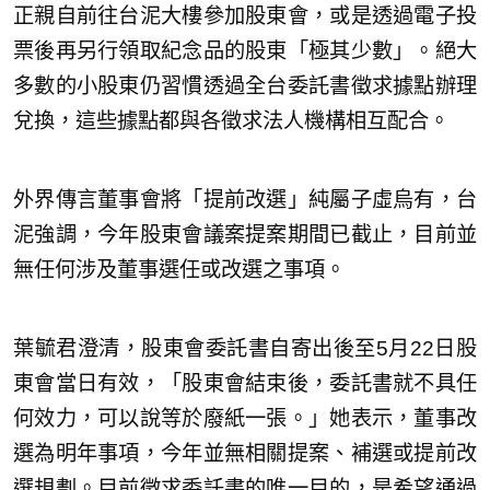
正親自前往台泥大樓參加股東會，或是透過電子投
票後再另行領取紀念品的股東「極其少數」。絕大
多數的小股東仍習慣透過全台委託書徵求據點辦理
兌換，這些據點都與各徵求法人機構相互配合。
外界傳言董事會將「提前改選」純屬子虛烏有，台
泥強調，今年股東會議案提案期間已截止，目前並
無任何涉及董事選任或改選之事項。
葉毓君澄清，股東會委託書自寄出後至5月22日股
東會當日有效，「股東會結束後，委託書就不具任
何效力，可以說等於廢紙一張。」她表示，董事改
選為明年事項，今年並無相關提案、補選或提前改
選規劃。目前徵求委託書的唯一目的，是希望通過