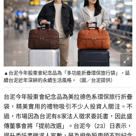
▲台泥今年股東會紀念品為「多功能折疊環保旅行袋」，延
續台泥近年深耕的永續生活風格。（圖／台泥提供）
台泥今年股東會紀念品為美拉德色系環保旅行折疊
袋，精美實用的禮物吸引不少人投資人關注。不
過，市場因為台泥有8家法人徵求委託書，因此盛
傳董事會將「提前改選」。台泥今（23）日表示，
提升委託書徵求人家數，是為避免股東領不到紀念