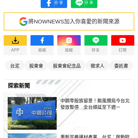
分享
分享
將NOWNEWS加入你喜愛的新聞來源
APP
追蹤
追蹤
好友
訂閱
台泥
股東會
股東會紀念品
徵求人
委託書
探索新聞
中鋼零股族留意！颱風攪局今台北
發放暫停 全台順延至下週ㄧ
重新定義建材產業 台泥：啟動歐