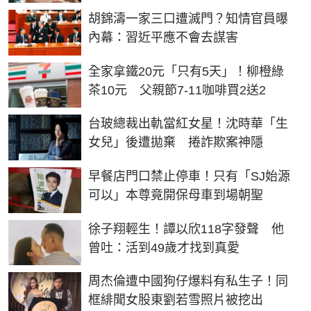
胡錦濤一家三口遭滅門？知情官員曝
內幕：習近平應不會去謀害
全家拿鐵20元「只有5天」！柳橙綠
茶10元 父親節7-11咖啡買2送2
台玻總裁出軌當紅女星！沈時華「生
女兒」後遭拋棄 捲詐欺案神隱
早餐店門口禁止停車！只有「SJ始源
可以」本尊竟開保母車到場朝聖
徐子翔輕生！譚以欣118字發聲 他
曾吐：活到49歲才找到真愛
周杰倫遭中國狗仔爆料有私生子！同
框緋聞女股東劉若雪照片被挖出