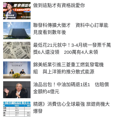
PR
做到這點才有資格說愛你
聯發科傳擴大徵才 資料中心訂單能
見度看到數年後
最低花21元就中！3-4月統一發票千萬
獎6人還沒領 200萬有4人未領
錦美紙業引進三菱重工燃氣發電機
組 與上洋簽約推分散式能源
油品出包！中油加碼退1送1 估賠償
金額約4億元
精選》消費信心全球最強 旅遊商機大
爆發