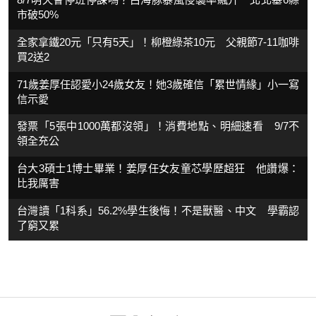
市破50%
全家拿鐵20元「只有5天」！柳橙綠茶10元 父親節7-11咖啡
買2送2
71歲姜厚任認愛小24歲女友！她3歲確信「累世情緣」小一寫
信示愛
發票「5張中1000萬都沒領」！消費地點、明細速看 9/7不
領全充公
台大3碩士1博士畢業！姜厚任女友童芯學歷超狂 他讚爆：
比我厲害
台灣讀「1科系」56.2%學生後悔！不是獸醫、中文 學霸認
了窮又累