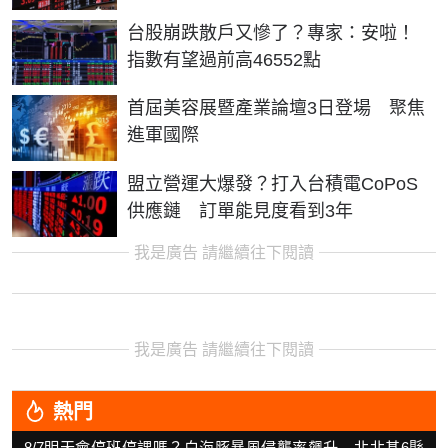
台股崩跌散戶又慘了？專家：安啦！
指數有望過前高46552點
首屆美容展暨產業論壇3日登場 聚焦
進軍國際
盟立營運大爆發？打入台積電CoPoS
供應鏈 訂單能見度看到3年
我是廣告 請繼續往下閱讀
我是廣告 請繼續往下閱讀
熱門
8/7明天會停班停課嗎？白海豚暴風侵襲率飆升 北北基6縣