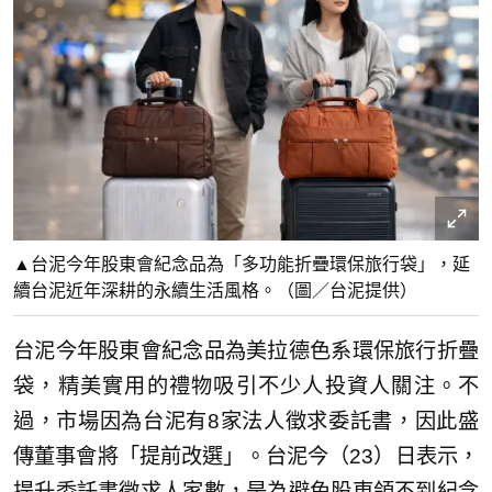
▲台泥今年股東會紀念品為「多功能折疊環保旅行袋」，延
續台泥近年深耕的永續生活風格。（圖／台泥提供）
台泥今年股東會紀念品為美拉德色系環保旅行折疊
袋，精美實用的禮物吸引不少人投資人關注。不
過，市場因為台泥有8家法人徵求委託書，因此盛
傳董事會將「提前改選」。台泥今（23）日表示，
提升委託書徵求人家數，是為避免股東領不到紀念