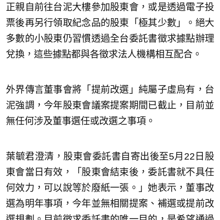
正親自前往台泥大樓參加股東會，或是透過電子投
票後再另行領取紀念品的股東「極其少數」。絕大
多數的小股東仍習慣透過全台委託書徵求據點辦理
兌換，這些據點都與各徵求法人機構相互配合。
外界傳言董事會將「提前改選」純屬子虛烏有，台
泥強調，今年股東會議案提案期間已截止，目前並
無任何涉及董事選任或改選之事項。
葉毓君澄清，股東會委託書自寄出後至5月22日股
東會當日有效，「股東會結束後，委託書就不具任
何效力，可以說等於廢紙一張。」她表示，董事改
選為明年事項，今年並無相關提案、補選或提前改
選規劃。目前徵求委託書的唯一目的，是希望通過