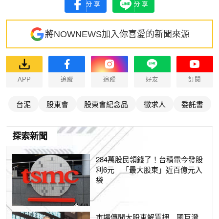
分享
分享
將NOWNEWS加入你喜愛的新聞來源
APP
追蹤
追蹤
好友
訂閱
台泥
股東會
股東會紀念品
徵求人
委託書
探索新聞
284萬股民領錢了！台積電今發股
利6元 「最大股東」近百億元入
袋
市場傳聞大股東解質押 國巨澄