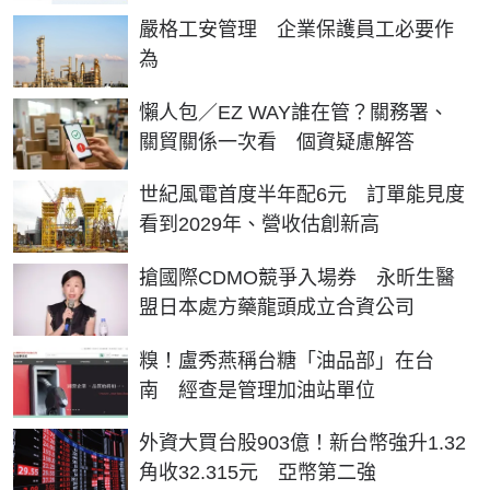
嚴格工安管理 企業保護員工必要作
為
懶人包／EZ WAY誰在管？關務署、
關貿關係一次看 個資疑慮解答
世紀風電首度半年配6元 訂單能見度
看到2029年、營收估創新高
搶國際CDMO競爭入場券 永昕生醫
盟日本處方藥龍頭成立合資公司
糗！盧秀燕稱台糖「油品部」在台
南 經查是管理加油站單位
外資大買台股903億！新台幣強升1.32
角收32.315元 亞幣第二強