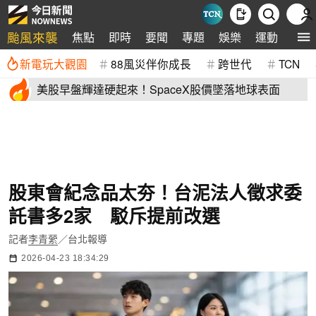
颱風來襲
焦點
即時
要聞
專題
娛樂
運動
全球
新電玩大觀園
88風災伴你成長
跨世代
TCN
美股早盤輝達硬起來！SpaceX股價墜落地球表面
股東會紀念品太夯！台泥法人徵求委
託書多2家 駁斥提前改選
記者
李青縈
／台北報導
2026-04-23 18:34:29