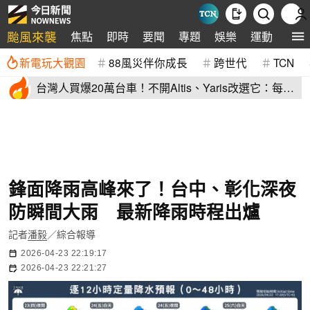
颱風來襲
焦點
即時
要聞
專題
娛樂
運動
全球
新電玩大觀園
88風災伴你成長
跨世代
TCN
台灣人買爆20萬台車！不開Altis、Yaris改選它：每輛
80萬、水準高
鋒面降雨高峰來了！台中、彰化深夜
防瞬間大雨 最新降雨時程出爐
記者
潘毅
／綜合報導
2026-04-23 22:19:17
2026-04-23 22:21:27