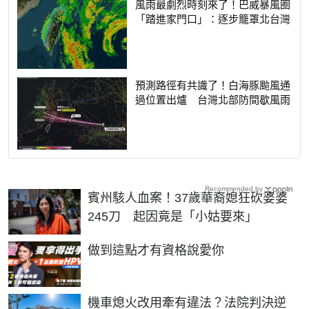
風雨最劇烈時刻來了！巴威暴風圈
「踏進家門口」：逐步籠罩北台灣
預測路徑有共識了！白海豚颱風通
過位置出爐 台灣北部防間歇風雨
Recommended by
賓州駭人血案！37歲華裔媳狂砍婆婆
245刀 起因竟是「小姑要來」
PR
做到這點才有資格說愛你
機車熄火改用牽有違法？法院判決逆