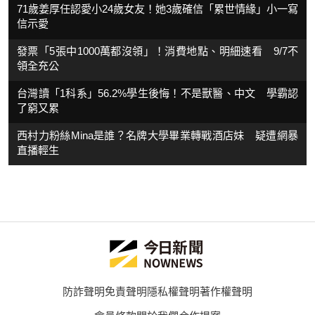
71歲姜厚任認愛小24歲女友！她3歲確信「累世情緣」小一寫
信示愛
發票「5張中1000萬都沒領」！消費地點、明細速看 9/7不
領全充公
台灣讀「1科系」56.2%學生後悔！不是獸醫、中文 學霸認
了窮又累
西村力粉絲Mina是誰？名牌大學畢業轉戰酒店妹 疑遭網暴
直播輕生
防詐聲明
免責聲明
隱私權聲明
著作權聲明