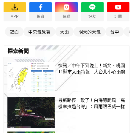
APP
追蹤
追蹤
好友
訂閱
鋒面
中央氣象署
大雨
明天的天氣
台中
彰
探索新聞
快訊／中午下到晚上！新北、桃園
11縣市大雨特報 大台北小心雨勢
最新路徑一致了！白海豚颱風「高
機率擦過台灣」：風雨跟巴威一樣