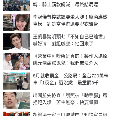
轉：騎士罰款銳減 最終結局曝
李冠儀昔控試鏡要坐大腿！廠商應徵
車模 卻是當伴遊還要脫衣驗身
王凱暴斃明頭七「不知自己已離世」
喊好冷 劇組感應：他回來了
《營業中》吵架是真的！製作人還原
姚元浩痛罵鬼鬼：我們無法介入
8月就收罰金！公路局：全台720萬輛
車「1稅金」還沒繳 最重罰3千
出國前先檢查！護照被「動手腳」遭
拒絕入境 苦主無奈：快要暈倒
胡錦濤一家三口遭滅門？知情官員曝