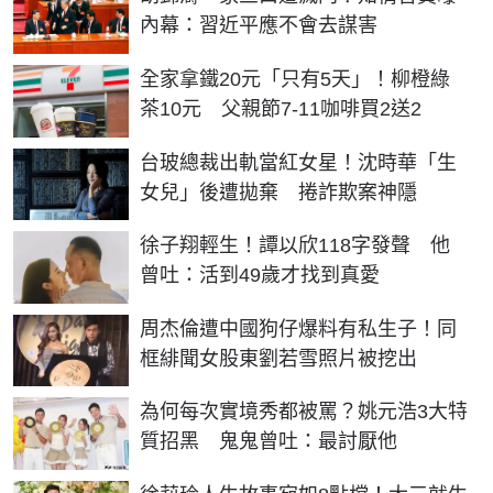
內幕：習近平應不會去謀害
全家拿鐵20元「只有5天」！柳橙綠
茶10元 父親節7-11咖啡買2送2
台玻總裁出軌當紅女星！沈時華「生
女兒」後遭拋棄 捲詐欺案神隱
徐子翔輕生！譚以欣118字發聲 他
曾吐：活到49歲才找到真愛
周杰倫遭中國狗仔爆料有私生子！同
框緋聞女股東劉若雪照片被挖出
為何每次實境秀都被罵？姚元浩3大特
質招黑 鬼鬼曾吐：最討厭他