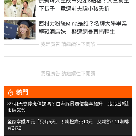
徐莉玲人生故事宛如8點檔！大三就生
下長子 竟遭前夫騙小孩夭折
西村力粉絲Mina是誰？名牌大學畢業
轉戰酒店妹 疑遭網暴直播輕生
我是廣告 請繼續往下閱讀
我是廣告 請繼續往下閱讀
熱門
8/7明天會停班停課嗎？白海豚暴風侵襲率飆升 北北基6縣
市破50%
全家拿鐵20元「只有5天」！柳橙綠茶10元 父親節7-11咖啡
買2送2