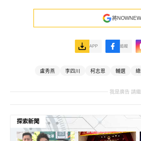
將NOWNE
APP
追蹤
盧秀燕
李四川
柯志恩
輔選
總
我是廣告 請
探索新聞