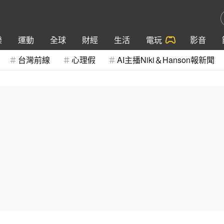
樂
運動
全球
財經
生活
電玩
影音
台灣前線
心理假
AI主播Niki＆Hanson報新聞