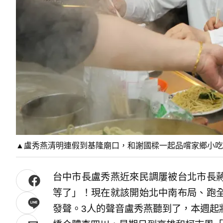
▲盧秀燕清明連假到基隆廟口，和謝國樑一起品嚐家鄉小吃。（
台中市長盧秀燕近來民調屢被台北市長
等了」！現在就該開始北中南布局、跑
發聲。3人的聲音盧秀燕聽到了，本週起