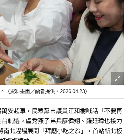
資料畫面／讀者提供，2026.04.23）
蔣萬安超車，民眾黨市議員江和樹喊話「不要再
全台輔選。盧秀燕子弟兵廖偉翔、羅廷瑋也接力
將南北趕場展開「拜廟小吃之旅」，首站新北板