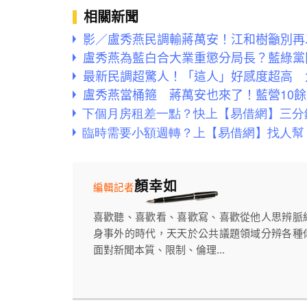
相關新聞
影／盧秀燕民調輸蔣萬安！江和樹籲別再
盧秀燕為藍白合大業重懲分局長？藍綠黨
最新民調超驚人！「這人」好感度超高 
盧秀燕當桶箍 蔣萬安也來了！藍營10
顏幸如
編輯記者
喜歡聽、喜歡看、喜歡寫、喜歡從他人思辨脈
身事外的時代，天天於公共議題領域分辨各種
面對新聞本質、限制、倫理...