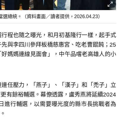
總統。（資料畫面／讀者提供，2026.04.23）
選行程也隨之曝光，和月初基隆行一樣，起手式
午先與李四川參拜板橋慈惠宮、吃老曹餛飩；25
「好媽媽連線見面會」，中午品嚐老高雄人的小
沒連任壓力，「燕子」、「漢子」和「禿子」立
更有餘裕輔選。幕僚透露，盧秀燕將延續2024
日進行輔選，以需要曝光度的縣市長挑戰者為
。