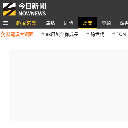
颱風來襲
要聞
焦點
即時
專題
娛
新電玩大觀園
88風災伴你成長
跨世代
TCN