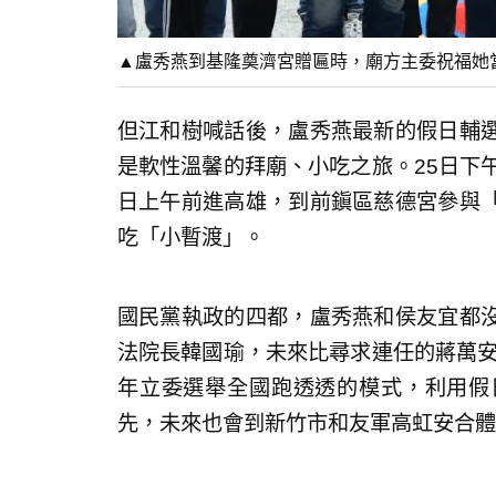
▲盧秀燕到基隆奠濟宮贈匾時，廟方主委祝福她當選
但江和樹喊話後，盧秀燕最新的假日輔
是軟性溫馨的拜廟、小吃之旅。25日下
日上午前進高雄，到前鎭區慈德宮參與
吃「小暫渡」。
國民黨執政的四都，盧秀燕和侯友宜都
法院長韓國瑜，未來比尋求連任的蔣萬安
年立委選舉全國跑透透的模式，利用假
先，未來也會到新竹市和友軍高虹安合體