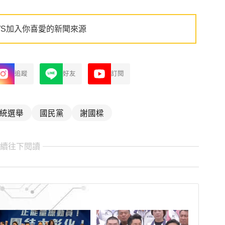
WS加入你喜愛的新聞來源
追蹤
好友
訂閱
統選舉
國民黨
謝國樑
繼續往下閱讀