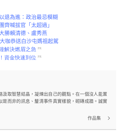
以退為進：政治最忌模糊
團齊喊拔官「太超過」
大勝賴清德、盧秀燕
餘大咖恭送白沙屯媽祖起駕
絡汲取智慧結晶，凝煉出自己的觀點。在一個沒人能置
似是而非的訊息、釐清事件真實樣貌，砌磚成牆。誠實
作品集