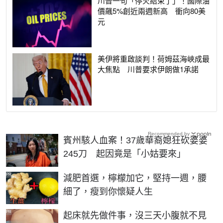
川普一句「停火結束了」！國際油
價飆5%創近兩週新高 衝向80美
元
美伊將重啟談判！荷姆茲海峽成最
大焦點 川普要求伊朗做1承諾
Recommended by
賓州駭人血案！37歲華裔媳狂砍婆婆
245刀 起因竟是「小姑要來」
PR
減肥首選，檸檬加它，堅持一週，腰
細了，瘦到你懷疑人生
PR
起床就先做件事，沒三天小腹就不見