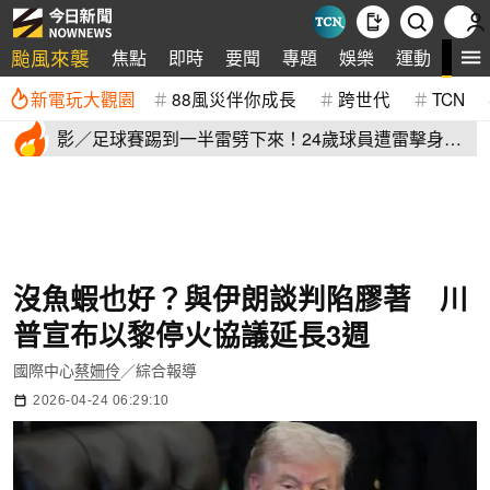
颱風來襲
全
焦點
即時
要聞
專題
娛樂
運動
新電玩大觀園
88風災伴你成長
跨世代
TCN
影／足球賽踢到一半雷劈下來！24歲球員遭雷擊身
亡 驚悚畫面曝
沒魚蝦也好？與伊朗談判陷膠著 川
普宣布以黎停火協議延長3週
國際中心
蔡姍伶
／綜合報導
2026-04-24 06:29:10