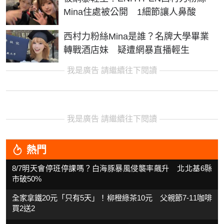
Mina住處被公開 1細節讓人鼻酸
西村力粉絲Mina是誰？名牌大學畢業
轉戰酒店妹 疑遭網暴直播輕生
我是廣告 請繼續往下閱讀
我是廣告 請繼續往下閱讀
熱門
8/7明天會停班停課嗎？白海豚暴風侵襲率飆升 北北基6縣
市破50%
全家拿鐵20元「只有5天」！柳橙綠茶10元 父親節7-11咖啡
買2送2