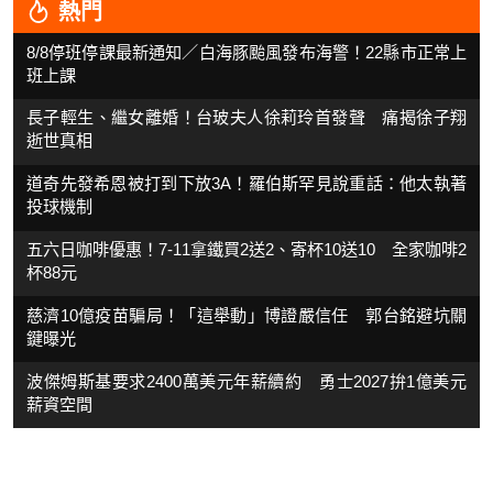
熱門
8/8停班停課最新通知／白海豚颱風發布海警！22縣市正常上
班上課
長子輕生、繼女離婚！台玻夫人徐莉玲首發聲 痛揭徐子翔
逝世真相
道奇先發希恩被打到下放3A！羅伯斯罕見說重話：他太執著
投球機制
五六日咖啡優惠！7-11拿鐵買2送2、寄杯10送10 全家咖啡2
杯88元
慈濟10億疫苗騙局！「這舉動」博證嚴信任 郭台銘避坑關
鍵曝光
波傑姆斯基要求2400萬美元年薪續約 勇士2027拚1億美元
薪資空間