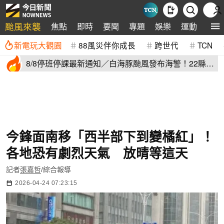
颱風來襲
焦點
即時
要聞
專題
娛樂
運動
全球
新電玩大觀園
88風災伴你成長
跨世代
TCN
8/8停班停課最新通知／白海豚颱風發布海警！22縣市
正常上班上課
今鋒面南移「西半部下到變橘紅」！
各地恐有劇烈天氣 放晴等這天
記者
張嘉哲
/綜合報導
2026-04-24 07:23:15