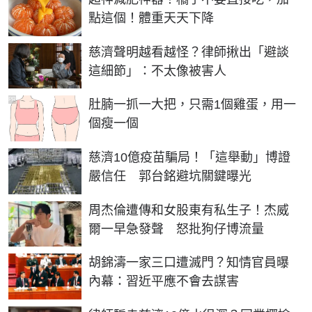
點這個！體重天天下降
慈濟聲明越看越怪？律師揪出「避談
這細節」：不太像被害人
PR
肚腩一抓一大把，只需1個雞蛋，用一
個瘦一個
慈濟10億疫苗騙局！「這舉動」博證
嚴信任 郭台銘避坑關鍵曝光
周杰倫遭傳和女股東有私生子！杰威
爾一早急發聲 怒批狗仔博流量
胡錦濤一家三口遭滅門？知情官員曝
內幕：習近平應不會去謀害