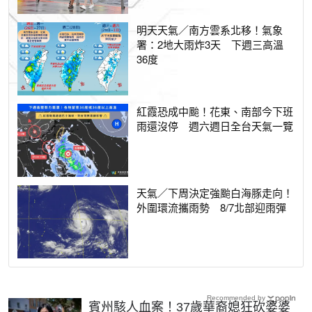
明天天氣／南方雲系北移！氣象
署：2地大雨炸3天 下週三高溫
36度
紅霞恐成中颱！花東、南部今下班
雨還沒停 週六週日全台天氣一覽
天氣／下周決定強颱白海豚走向！
外圍環流攜雨勢 8/7北部迎雨彈
Recommended by
賓州駭人血案！37歲華裔媳狂砍婆婆