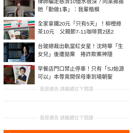
律師騙走慈濟10億水很深？同業揶揄
她「勤做1事」：我輩楷模
全家拿鐵20元「只有5天」！柳橙綠
茶10元 父親節7-11咖啡買2送2
台玻總裁出軌當紅女星！沈時華「生
女兒」後遭拋棄 捲詐欺案神隱
早餐店門口禁止停車！只有「SJ始源
可以」本尊竟開保母車到場朝聖
我是廣告 請繼續往下閱讀
我是廣告 請繼續往下閱讀