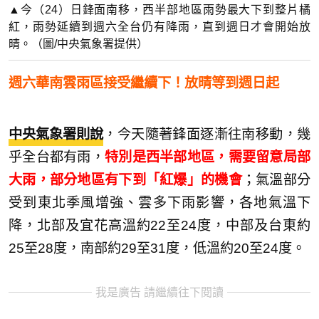
▲今（24）日鋒面南移，西半部地區雨勢最大下到整片橘
紅，雨勢延續到週六全台仍有降雨，直到週日才會開始放
晴。（圖/中央氣象署提供）
週六華南雲雨區接受繼續下！放晴等到週日起
中央氣象署則說
，今天隨著鋒面逐漸往南移動，幾
乎全台都有雨，
特別是西半部地區，需要留意局部
大雨，部分地區有下到「紅爆」的機會
；氣溫部分
受到東北季風增強、雲多下雨影響，各地氣溫下
降，北部及宜花高溫約22至24度，中部及台東約
25至28度，南部約29至31度，低溫約20至24度。
我是廣告 請繼續往下閱讀