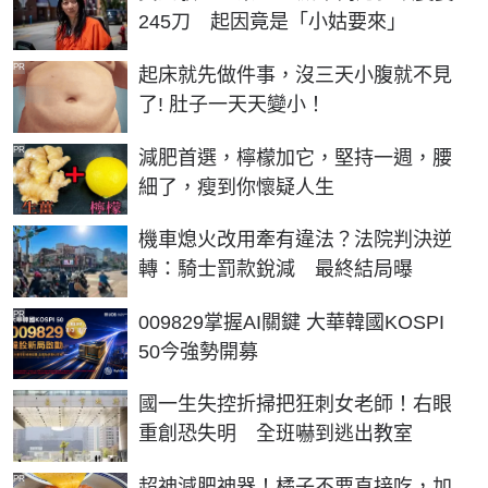
245刀 起因竟是「小姑要來」
PR
起床就先做件事，沒三天小腹就不見
了! 肚子一天天變小！
PR
減肥首選，檸檬加它，堅持一週，腰
細了，瘦到你懷疑人生
機車熄火改用牽有違法？法院判決逆
轉：騎士罰款銳減 最終結局曝
PR
009829掌握AI關鍵 大華韓國KOSPI
50今強勢開募
國一生失控折掃把狂刺女老師！右眼
重創恐失明 全班嚇到逃出教室
PR
超神減肥神器！橘子不要直接吃，加