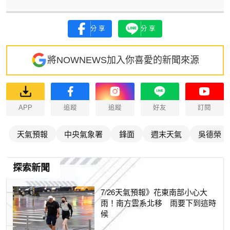
分享
分享
將NOWNEWS加入你喜愛的新聞來源
APP
追蹤
追蹤
好友
訂閱
天氣預報
中央氣象署
鋒面
週末天氣
吳德榮
探索新聞
7/26天氣預報》花東南部小心大
雨！南方雲系北移 雨要下到這時
候