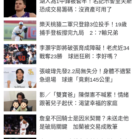
湖人為1中鋒被套牢！名記示警里夫斯
恐成交易籌碼：沒資產可用了
樂天桃猿二軍只登錄3位投手！19歲
捕手登板撐完九局 2：7輸兄弟
李灝宇即將破張育成障礙！老虎近34
戰奪23勝 球迷狂刷：李好嗎？
張峻瑋先發2.2局無失分！身體不適緊
急退場 球速「竟剩145公里」
影／「雙寶爸」陳傑憲不喊累！情緒
跟著兒子起伏：渴望幸福的家庭
詹皇不回騎士是因米契爾？未送走他
是破局關鍵 加蘭被交易成敗筆