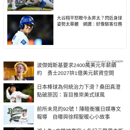
大谷翔平怒瞪今永昇太？閃近身球
姿勢太華麗 網讚：好像駭客任務
Recommended by
波傑姆斯基要求2400萬美元年薪續
約 勇士2027拚1億美元薪資空間
日本棒球為何統治力下滑？桑田真澄
點破原因：盲目推崇美式球風
前所未見的92號！陳睦衡獲日媒專文
報導 自曝與徐翔聖暖心小故事