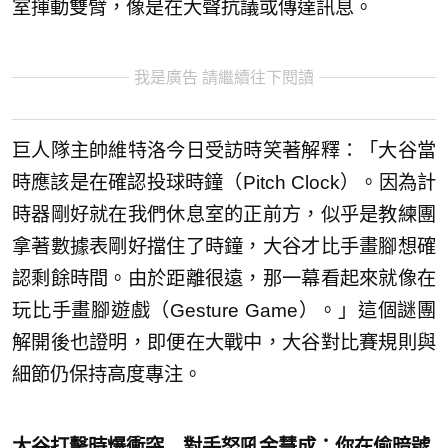
室揮動雙臂，像是在大聲抗議或傳達訊息。
我是廣告 請繼續往下閱讀
巨人隊主帥維特洛今日受訪時笑著解釋：「大谷當
時應該是在確認投球時鐘（Pitch Clock）。因為計
時器剛好就在我們休息室的正前方，似乎是教練團
拿著數據表剛好擋住了時鐘，大谷才比手畫腳想確
認剩餘時間。由於距離很遠，那一幕看起來就像在
玩比手畫腳遊戲（Gesture Game）。」這個謎團
解開後也證明，即便在大戰中，大谷對比賽規則與
細節仍保持高度專注。
大谷打擊時爆衝突 對手怒吼金慧成：你在偷暗號