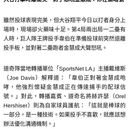
雖然投球表現完美，但大谷翔平今日以打者身分上
場時，現場卻火藥味十足。第4局兩出局一二壘有
人時，巨人隊王牌投手韋伯在準備投球前突然退離
投手板，並對著二壘跑者金慧成大聲怒吼。
道奇隊當地轉播單位「SportsNet LA」主播戴維斯
（Joe Davis）解釋道：「韋伯正對著金慧成咆
哮，他強烈懷疑金慧成正在傳達捕手的配球信
號。」對此，轉播嘉賓、道奇名將赫許瑟（Orel
Hershiser）則為自家球員護航：「這就是棒球的
一部分，是一種技術。如果投手不喜歡，就應該想
辦法優化溝通機制。」