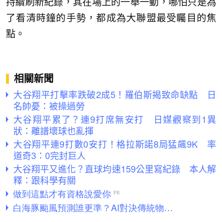
持續刷新紀錄，其在場上的一舉一動，哪怕只是為
了看清時鐘的手勢，都成為大聯盟最受矚目的焦
點。
相關新聞
大谷翔平打擊率跌破2成5！羅伯斯揭致命缺點 日
名帥憂：被操過勞
大谷翔平累了？連9打席無安打 日媒觀察到1異
狀：離譜壞球也亂揮
大谷翔平連9打數0安打！格拉斯諾8局猛飆9K 率
道奇3：0完封巨人
大谷翔平又進化？直球均速159公里寫紀錄 本人解
釋：跟科學有關