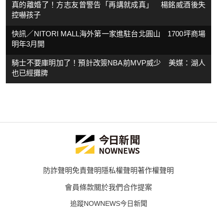
真的離婚了！方志友曾警告「再講就成真」 楊銘威酒後失
控嚇孩子
快訊／NITORI MALL海外第一家進駐台北圓山 1700坪商場
明年3月開
騎士不要庫明加了！預計改簽NBA前MVP威少 美媒：湖人
也已經攤牌
防詐聲明
免責聲明
隱私權聲明
著作權聲明
會員條款
關於我們
合作提案
追蹤NOWNEWS今日新聞