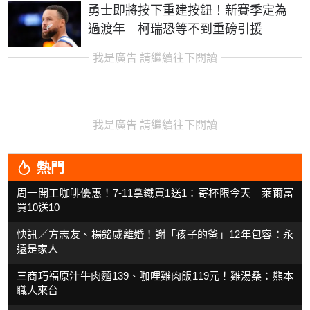
勇士即將按下重建按鈕！新賽季定為
過渡年 柯瑞恐等不到重磅引援
我是廣告 請繼續往下閱讀
我是廣告 請繼續往下閱讀
熱門
周一開工咖啡優惠！7-11拿鐵買1送1：寄杯限今天 萊爾富
買10送10
快訊／方志友、楊銘威離婚！謝「孩子的爸」12年包容：永
遠是家人
三商巧福原汁牛肉麵139、咖哩雞肉飯119元！雞湯桑：熊本
職人來台