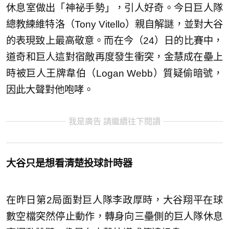
休息室做出「神祕手勢」，引人好奇。今日巨人隊
總教練維特洛（Tony Vitello）親自解謎，並對大谷
的表現致上最高敬意。而在今（24）日的比賽中，
道奇和巨人這對宿敵再度發生衝突，金慧成在壘上
時被巨人王牌韋伯（Logan Webb）質疑偷暗號，
因此大聲對他咆哮。
我是廣告 請繼續往下閱讀
大谷只是想看清楚投球計時器
在昨日第2局面對巨人隊李政厚時，大谷翔平在球
數空檔突然停止動作，轉身向三壘側的巨人隊休息