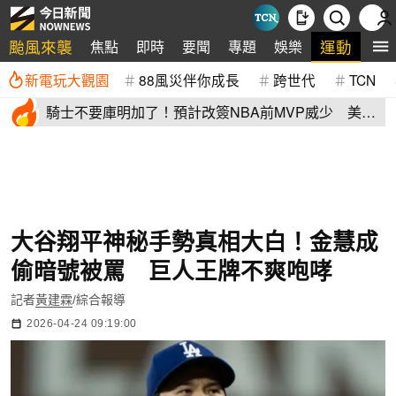
颱風來襲
運動
焦點
即時
要聞
專題
娛樂
全
新電玩大觀園
88風災伴你成長
跨世代
TCN
騎士不要庫明加了！預計改簽NBA前MVP威少 美
媒：湖人也已經攤牌
大谷翔平神秘手勢真相大白！金慧成
偷暗號被罵 巨人王牌不爽咆哮
記者
黃建霖
/綜合報導
2026-04-24 09:19:00