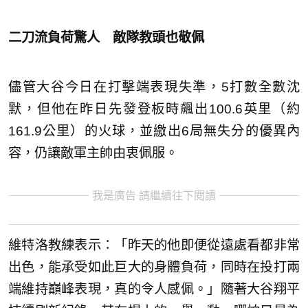
二刀流負荷驚人 敵隊教頭也敬佩
儘管大谷今日在打擊端表現失準，5打數全數沈
默，但他在昨日先發登板時飆出100.6英里（約
161.9公里）的火球，並繳出6局無失分的優異內
容，仍讓敵軍主帥由衷佩服。
我是廣告 請繼續往下閱讀
維特洛教練表示：「昨天的他即便從遠處看都非常
出色，能承受如此巨大的身體負荷，同時在投打兩
端維持巔峰表現，真的令人感佩。」隨著大谷翔平