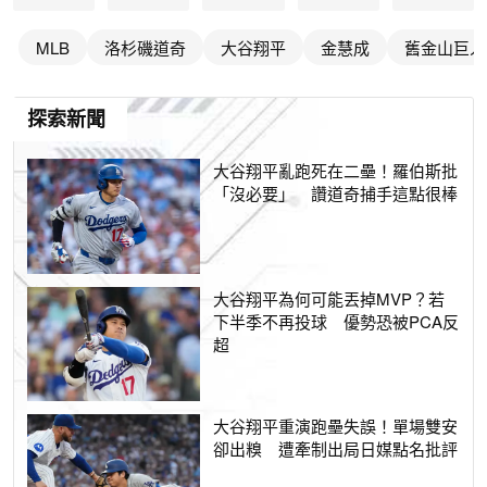
MLB
洛杉磯道奇
大谷翔平
金慧成
舊金山巨人
探索新聞
大谷翔平亂跑死在二壘！羅伯斯批
「沒必要」 讚道奇捕手這點很棒
大谷翔平為何可能丟掉MVP？若
下半季不再投球 優勢恐被PCA反
超
大谷翔平重演跑壘失誤！單場雙安
卻出糗 遭牽制出局日媒點名批評