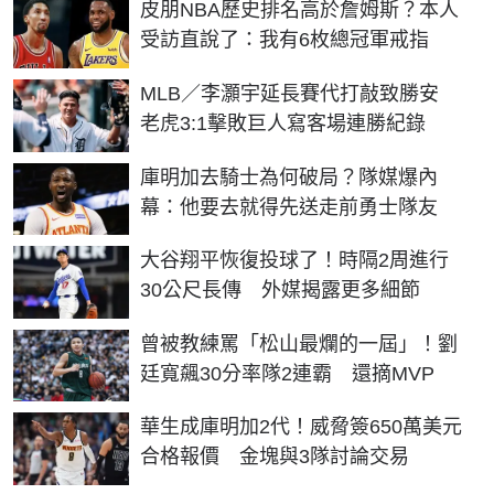
皮朋NBA歷史排名高於詹姆斯？本人
受訪直說了：我有6枚總冠軍戒指
MLB／李灝宇延長賽代打敲致勝安
老虎3:1擊敗巨人寫客場連勝紀錄
庫明加去騎士為何破局？隊媒爆內
幕：他要去就得先送走前勇士隊友
大谷翔平恢復投球了！時隔2周進行
30公尺長傳 外媒揭露更多細節
曾被教練罵「松山最爛的一屆」！劉
廷寬飆30分率隊2連霸 還摘MVP
華生成庫明加2代！威脅簽650萬美元
合格報價 金塊與3隊討論交易