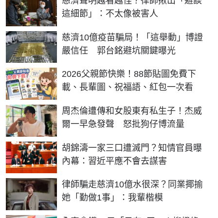
慈濟聲明越看越怪？律師揪出「避談
這細節」：不太像被害人
慈濟10億疫苗騙局！「這舉動」博證
嚴信任 郭台銘避坑關鍵曝光
2026父親節快樂！88節貼圖免費下
載、長輩圖、祝福語、紅包一次看
周杰倫遭傳和女股東有私生子！杰威
爾一早急發聲 怒批狗仔博流量
胡錦濤一家三口遭滅門？知情官員曝
內幕：習近平應不會去謀害
律師騙走慈濟10億水很深？同業揶揄
她「勤做1事」：我輩楷模