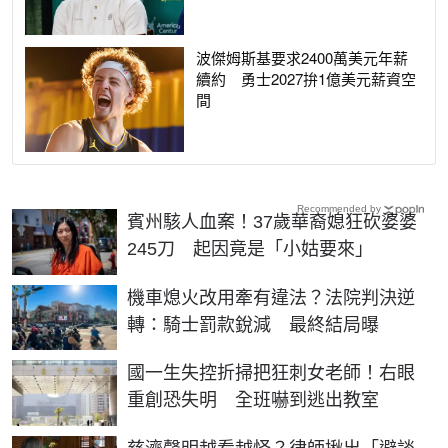
波傑姆斯基要求2400萬美元年薪
續約 勇士2027拚1億美元薪資空
間
Recommended by
賓州駭人血案！37歲華裔媳狂砍婆婆
245刀 起因竟是「小姑要來」
機車熄火改用牽有違法？法院判決逆
轉：騎士罰款銳減 最終結局曝
國一生失控折掃把狂刺女老師！右眼
重創恐失明 全班嚇到逃出教室