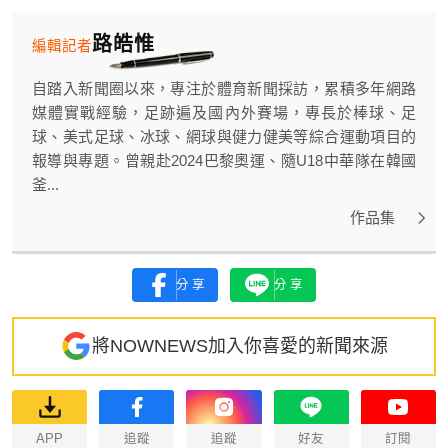
路皓惟
編輯記者
自踏入新聞圈以來，專注於體育新聞採訪，累積多年網路
媒體實戰經驗，足跡遍及國內外賽場，專長於棒球、足
球、美式足球、冰球、網球與健力健美等綜合運動項目的
報導與專題。曾親赴2024巴黎奧運、隨U18中華隊在韓國
釜...
作品集
分享
分享
將NOWNEWS加入你喜愛的新聞來源
APP
追蹤
追蹤
好友
訂閱