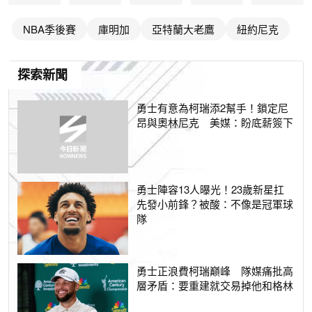
NBA季後賽
庫明加
亞特蘭大老鷹
紐約尼克
探索新聞
勇士有意為柯瑞添2幫手！鎖定尼
昂與奧林尼克 美媒：盼底薪簽下
勇士陣容13人曝光！23歲新星扛
先發小前鋒？被酸：不像是冠軍球
隊
勇士正浪費柯瑞巔峰 隊媒痛批高
層矛盾：要重建就交易掉他和格林