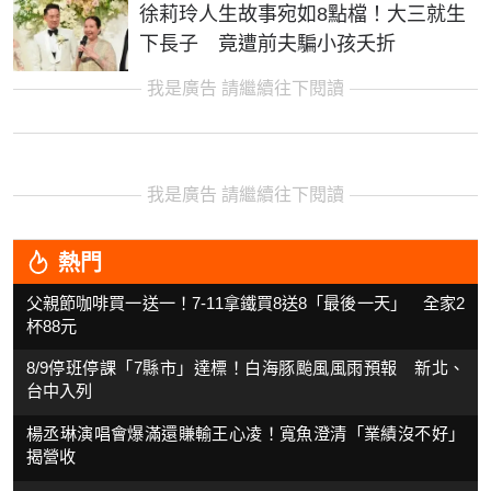
徐莉玲人生故事宛如8點檔！大三就生
下長子 竟遭前夫騙小孩夭折
我是廣告 請繼續往下閱讀
我是廣告 請繼續往下閱讀
熱門
父親節咖啡買一送一！7-11拿鐵買8送8「最後一天」 全家2
杯88元
8/9停班停課「7縣市」達標！白海豚颱風風雨預報 新北、
台中入列
楊丞琳演唱會爆滿還賺輸王心凌！寬魚澄清「業績沒不好」
揭營收