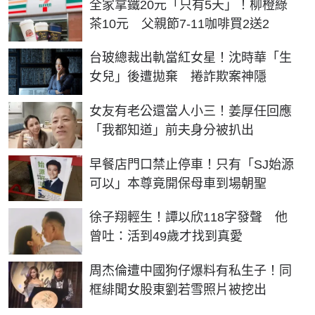
全家拿鐵20元「只有5天」！柳橙綠
茶10元 父親節7-11咖啡買2送2
台玻總裁出軌當紅女星！沈時華「生
女兒」後遭拋棄 捲詐欺案神隱
女友有老公還當人小三！姜厚任回應
「我都知道」前夫身分被扒出
早餐店門口禁止停車！只有「SJ始源
可以」本尊竟開保母車到場朝聖
徐子翔輕生！譚以欣118字發聲 他
曾吐：活到49歲才找到真愛
周杰倫遭中國狗仔爆料有私生子！同
框緋聞女股東劉若雪照片被挖出