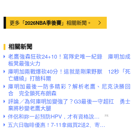
更多「
」相關新聞。
2026NBA季後賽
相關新聞
老鷹強森狂砍24+10！寫隊史唯一紀錄 庫明加成
板凳最強火力
庫明加兩戰爆砍40分！這就是剛果野獸 12秒「死
亡纏繞」打臉科爾
庫明加最後一防多精彩？解析老鷹、尼克決勝回
合 完全鎖死布朗森
評論／為何庫明加變強了？G3最後一守超扛 勇士
棄將秒變老鷹大腿