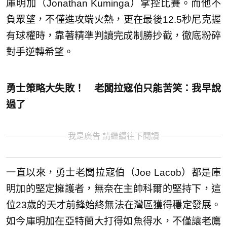
庫明加（Jonathan Kuminga）掌控比賽。而他不
負眾望，不僅進攻端火熱，更在最後12.5秒尼克握
有球權時，靠著精準判讀完成制勝抄截，徹底粉碎
對手逆轉希望。
勇士策略大失敗！ 老闆拉寇伯只能苦笑：我早說
過了
我是廣告 請繼續往下閱讀
一直以來，勇士老闆拉寇伯（Joe Lacob）都是庫
明加的堅定擁護者，無奈在主帥科爾的堅持下，這
位23歲的天才前鋒始終無法在灣區獲得穩定發展。
如今庫明加在亞特蘭大打得如魚得水，不僅讓老鷹