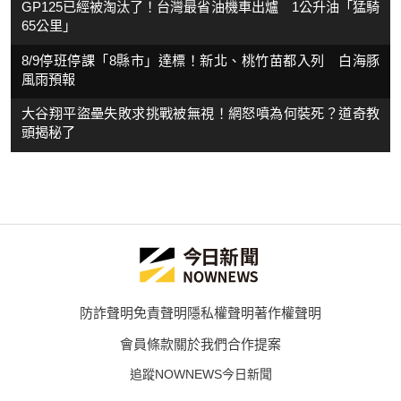
GP125已經被淘汰了！台灣最省油機車出爐 1公升油「猛騎
65公里」
8/9停班停課「8縣市」達標！新北、桃竹苗都入列 白海豚
風雨預報
大谷翔平盜壘失敗求挑戰被無視！網怒噴為何裝死？道奇教
頭揭秘了
防詐聲明
免責聲明
隱私權聲明
著作權聲明
會員條款
關於我們
合作提案
追蹤NOWNEWS今日新聞