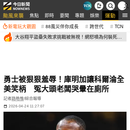
颱風來襲
運動
焦點
即時
要聞
專題
娛樂
全
新電玩大觀園
88風災伴你成長
跨世代
TCN
大谷翔平盜壘失敗求挑戰被無視！網怒噴為何裝死？
道奇教頭揭秘了
勇士被狠狠羞辱！庫明加讓科爾淪全
美笑柄 冤大頭老闆哭暈在廁所
記者
路皓惟
/綜合報導
2026-04-24 11:27:07