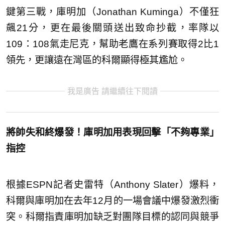
鍵第三戰，庫明加（Jonathan Kuminga）不僅狂
飆21分，更在最後關頭送出致命抄截，率隊以
109：108氣走尼克，幫助老鷹在系列賽取得2比1
領先，更讓遠在灣區的科爾顯得極其尷尬。
我是廣告 請繼續往下閱讀
將帥失和終爆發！庫明加用表現回擊「不夠專業」
指控
根據ESPN記者史雷特（Anthony Slater）爆料，
科爾與庫明加在去年12月的一場會議中爆發激烈衝
突。科爾指責庫明加缺乏對團隊目標的認同與競爭