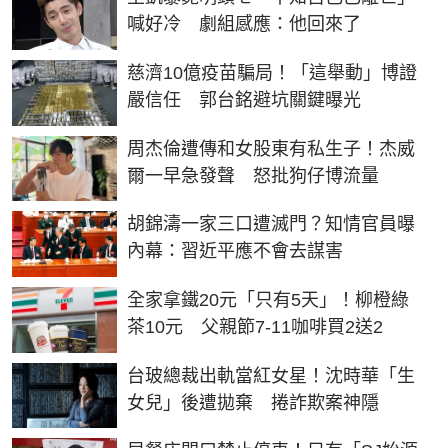
喊好冷 劇組感應：他回來了
慈濟10億疫苗騙局！「這舉動」博證
嚴信任 郭台銘避坑關鍵曝光
周杰倫遭傳和女股東有私生子！杰威
爾一早急發聲 怒批狗仔博流量
胡錦濤一家三口遭滅門？知情官員曝
內幕：習近平應不會去謀害
全家拿鐵20元「只有5天」！柳橙綠
茶10元 父親節7-11咖啡買2送2
台玻總裁出軌當紅女星！沈時華「生
女兒」後遭拋棄 捲詐欺案神隱