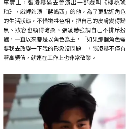
事實上，張凌赫過去曾演出一部戲叫《櫻桃琥
珀》，戲裡飾演「蔣嶠西」的他，為了更貼近角色
的生活狀態，不惜犧牲色相，把自己的皮膚變得黝
黑、妝容也顯得滄桑。張凌赫強調自己不排斥扮
醜，一直以來都是以角色為主，「如果那個角色需
要我去改變一下我的形象沒問題」，張凌赫不僅有
著高顏值，就連在工作上也非常敬業。