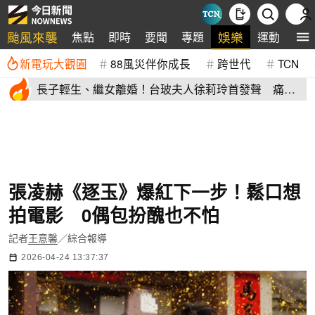
颱風來襲
娛樂
焦點
即時
要聞
專題
運動
全
新電玩大觀園
88風災伴你成長
跨世代
TCN
長子輕生、繼女離婚！台玻夫人徐莉玲首發聲 痛揭
徐子翔逝世真相
張凌赫《逐玉》爆紅下一步！鬆口想
拍電影 0偶包扮醜也不怕
記者
王意馨
／綜合報導
2026-04-24 13:37:37