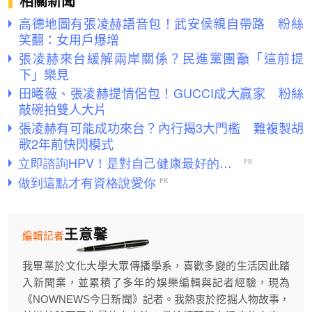
相關新聞
高德地圖有張凌赫語音包！武安侯親自帶路 粉絲
笑翻：女用戶爆增
張凌赫來台緩解兩岸關係？民進黨團籲「這前提
下」樂見
田曦薇、張凌赫提情侶包！GUCCI成大贏家 粉絲
敲碗拍雙人大片
張凌赫有可能成功來台？內行揭3大門檻 難複製胡
歌2年前快閃模式
王意馨
編輯記者
我畢業於文化大學大眾傳播學系，喜歡多變的生活因此踏
入新聞業，並累積了多年的娛樂編輯與記者經驗，現為
《NOWNEWS今日新聞》記者。我熱衷於挖掘人物故事，