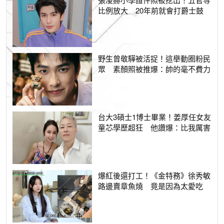
比例放大 20年前就會打爵士鼓
野生曾敬驊被活捉！這舉動圈粉民
眾 素顏照被推爆：帥的毫不費力
台大3碩士1博士畢業！姜厚任女友
童芯學歷超狂 他讚爆：比我厲害
爆紅後還打工！《金特務》徐秀敏
路邊賣章魚燒 竟是因為太愛吃