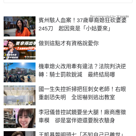
Recommended by
賓州駭人血案！37歲華裔媳狂砍婆婆
245刀 起因竟是「小姑要來」
PR
做到這點才有資格說愛你
機車熄火改用牽有違法？法院判決逆
轉：騎士罰款銳減 最終結局曝
國一生失控折掃把狂刺女老師！右眼
重創恐失明 全班嚇到逃出教室
李冠儀昔控試鏡要坐大腿！廠商應徵
車模 卻是當伴遊還要脫衣驗身
王凱暴斃明頭七「不知自己已離世」