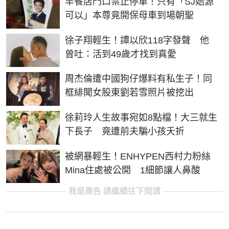
早餐店門口禁止停車！只有「SJ始源
可以」本尊竟開保母車到場朝聖
徐子翔輕生！譚以欣118字發聲 他
曾吐：活到49歲才找到真愛
周杰倫遭中國狗仔爆料有私生子！同
框緋聞女股東劉若雪照片被挖出
徐莉玲人生故事宛如8點檔！大三就生
下長子 竟遭前夫騙小孩夭折
被網暴輕生！ENHYPEN西村力粉絲
Mina住處被公開 1細節讓人鼻酸
我是廣告 請繼續往下閱讀