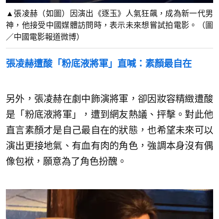
▲張凌赫（如圖）因演出《逐玉》人氣狂飆，成為新一代男
神，他接受中國媒體訪問時，表示未來想嘗試拍電影。（圖
／中國電影報道微博）
張凌赫遭酸「粉底液將軍」直喊：素顏最自在
另外，張凌赫在劇中飾演將軍，卻因妝容精緻遭酸
是「粉底液將軍」，遭到網友熱議、抨擊。對此他
直言素顏才是自己最自在的狀態，也希望未來可以
演出更接地氣、有血有肉的角色，強調本身沒有偶
像包袱，願意為了角色扮醜。