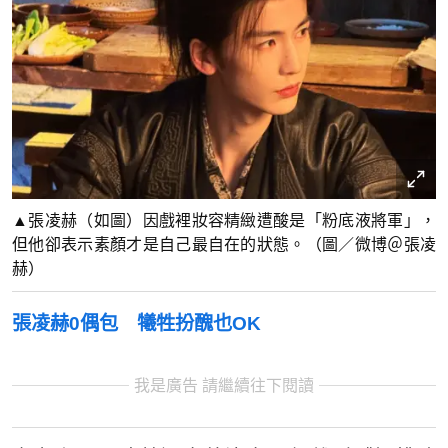
▲張凌赫（如圖）因戲裡妝容精緻遭酸是「粉底液將軍」，
但他卻表示素顏才是自己最自在的狀態。（圖／微博＠張凌
赫）
張凌赫0偶包 犧牲扮醜也OK
我是廣告 請繼續往下閱讀