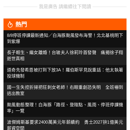
我是廣告 請繼續往下閱讀
熱門
8/8停班停課最新通知／白海豚颱風發布海警！北北基桃明下
到紫爆
長子輕生、繼女離婚！台玻夫人徐莉玲首發聲 痛揭徐子翔
逝世真相
道奇先發希恩被打到下放3A！羅伯斯罕見說重話：他太執著
投球機制
國一生失控折掃把狂刺女老師！右眼重創恐失明 全班嚇到
逃出教室
颱風動態整理！白海豚「路徑、登陸點、風雨、停班停課機
率」一覽
波傑姆斯基要求2400萬美元年薪續約 勇士2027拚1億美元
薪資空間