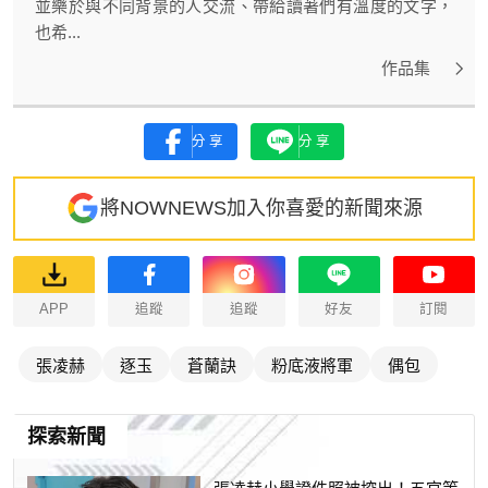
並樂於與不同背景的人交流、帶給讀著們有溫度的文字，
也希...
作品集
分享
分享
將NOWNEWS加入你喜愛的新聞來源
APP
追蹤
追蹤
好友
訂閱
張凌赫
逐玉
蒼蘭訣
粉底液將軍
偶包
探索新聞
張凌赫小學證件照被挖出！五官等