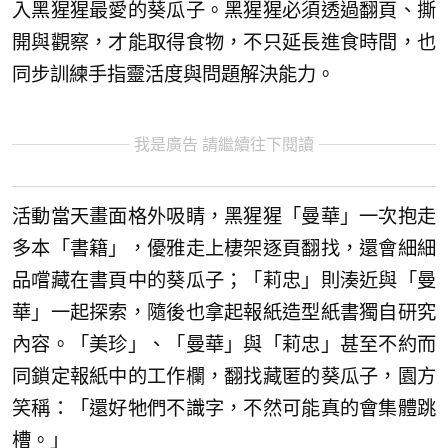
入黑猩猩最愛的葵瓜子。黑猩猩必須透過翻頁、撕
開與觀察，才能取得食物，不只延長進食時間，也
同步訓練手指靈活度與問題解決能力。
我是廣告 請繼續往下閱讀
活動當天畫面格外吸睛，黑猩猩「曼華」一次抱走
多本「書籍」，優雅走上棲架逐頁翻找，還會細細
品嚐藏在書頁中的葵瓜子；「莉忠」則湊近與「曼
華」一起探索，隨後也拿起報紙造型紙書獨自研究
內容。「美珍」、「曼華」與「莉忠」甚至不約而
同鎖定報紙中的工作欄，翻找藏匿的葵瓜子，園方
笑稱：「還好牠們不識字，不然可能真的會集體跳
槽。」