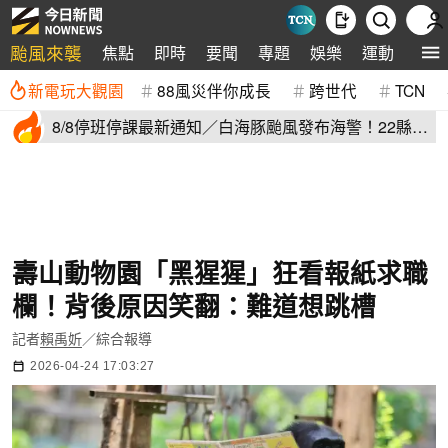
颱風來襲
焦點
即時
要聞
專題
娛樂
運動
全球
新電玩大觀園
88風災伴你成長
跨世代
TCN
8/8停班停課最新通知／白海豚颱風發布海警！22縣市
正常上班上課
壽山動物園「黑猩猩」狂看報紙求職
欄！背後原因笑翻：難道想跳槽
記者
賴禹妡
／綜合報導
2026-04-24 17:03:27