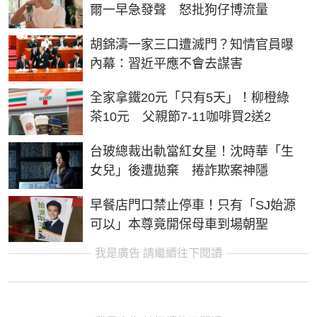
爾一早急發聲 怒批狗仔博流量
胡錦濤一家三口遭滅門？知情官員曝
內幕：習近平應不會去謀害
全家拿鐵20元「只有5天」！柳橙綠
茶10元 父親節7-11咖啡買2送2
台玻總裁出軌當紅女星！沈時華「生
女兒」後遭拋棄 捲詐欺案神隱
早餐店門口禁止停車！只有「SJ始源
可以」本尊竟開保母車到場朝聖
我是廣告 請繼續往下閱讀