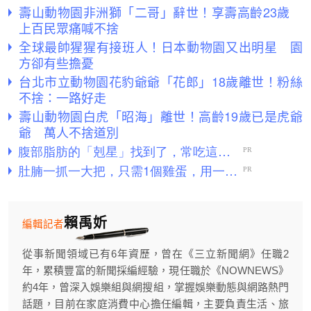
壽山動物園非洲獅「二哥」辭世！享壽高齡23歲
上百民眾痛喊不捨
全球最帥猩猩有接班人！日本動物園又出明星 園
方卻有些擔憂
台北市立動物園花豹爺爺「花郎」18歲離世！粉絲
不捨：一路好走
壽山動物園白虎「昭海」離世！高齡19歲已是虎爺
爺 萬人不捨道別
賴禹妡
編輯記者
從事新聞領域已有6年資歷，曾在《三立新聞網》任職2
年，累積豐富的新聞採編經驗，現任職於《NOWNEWS》
約4年，曾深入娛樂組與網搜組，掌握娛樂動態與網路熱門
話題，目前在家庭消費中心擔任編輯，主要負責生活、旅