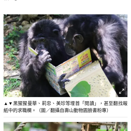
▲▼黑猩猩曼華、莉忠、美珍等埋首「閱讀」，甚至翻找報
紙中的求職欄。（圖／翻攝自壽山動物園臉書粉專）