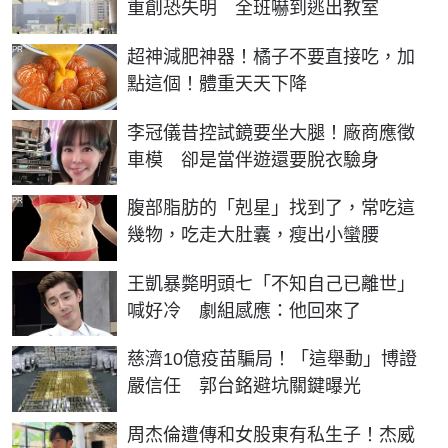
重創恐失明 全班嚇到逃出教室
PR
超神減肥神器！橘子不要直接吃，加
點這個！體重天天下降
李冠儀昔控試鏡要坐大腿！廠商應徵
車模 卻是當伴遊還要脫衣驗身
PR
腹部脂肪的「剋星」找到了，常吃這
幾物，吃走大肚囊，瘦出小蠻腰
王凱暴斃明頭七「不知自己已離世」
喊好冷 劇組感應：他回來了
慈濟10億疫苗騙局！「這舉動」博證
嚴信任 郭台銘避坑關鍵曝光
周杰倫遭傳和女股東有私生子！杰威