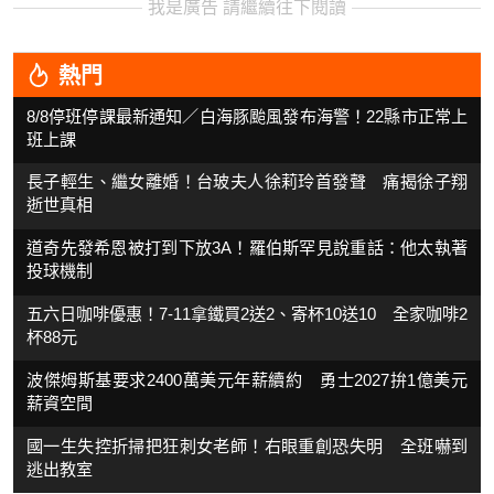
我是廣告 請繼續往下閱讀
熱門
8/8停班停課最新通知／白海豚颱風發布海警！22縣市正常上
班上課
長子輕生、繼女離婚！台玻夫人徐莉玲首發聲 痛揭徐子翔
逝世真相
道奇先發希恩被打到下放3A！羅伯斯罕見說重話：他太執著
投球機制
五六日咖啡優惠！7-11拿鐵買2送2、寄杯10送10 全家咖啡2
杯88元
波傑姆斯基要求2400萬美元年薪續約 勇士2027拚1億美元
薪資空間
國一生失控折掃把狂刺女老師！右眼重創恐失明 全班嚇到
逃出教室