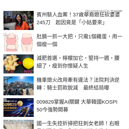
Recommended by
賓州駭人血案！37歲華裔媳狂砍婆婆
245刀 起因竟是「小姑要來」
PR
肚腩一抓一大把，只需1個雞蛋，用一
個瘦一個
PR
減肥首選，檸檬加它，堅持一週，腰
細了，瘦到你懷疑人生
機車熄火改用牽有違法？法院判決逆
轉：騎士罰款銳減 最終結局曝
PR
009829掌握AI關鍵 大華韓國KOSPI
50今強勢開募
國一生失控折掃把狂刺女老師！右眼