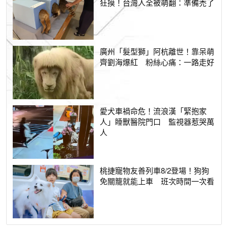
狂摸！台灣人全被萌翻：準備禿了
廣州「髮型獅」阿杭離世！靠呆萌
齊劉海爆紅 粉絲心痛：一路走好
愛犬車禍命危！流浪漢「緊抱家
人」睡獸醫院門口 監視器惹哭萬
人
桃捷寵物友善列車8/2登場！狗狗
免關籠就能上車 班次時間一次看