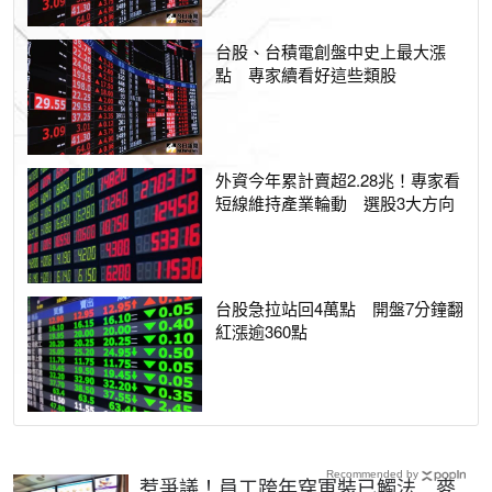
台股、台積電創盤中史上最大漲
點 專家續看好這些類股
外資今年累計賣超2.28兆！專家看
短線維持產業輪動 選股3大方向
台股急拉站回4萬點 開盤7分鐘翻
紅漲逾360點
Recommended by
惹爭議！員工跨年穿軍裝已觸法 麥