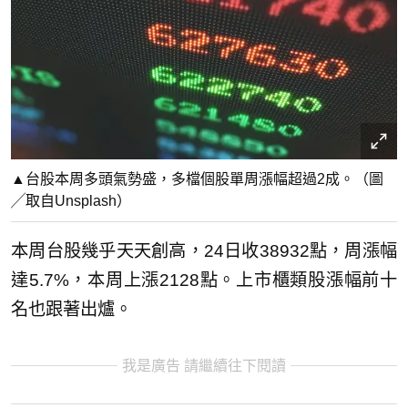
▲台股本周多頭氣勢盛，多檔個股單周漲幅超過2成。（圖
╱取自Unsplash）
本周台股幾乎天天創高，24日收38932點，周漲幅
達5.7%，本周上漲2128點。上市櫃類股漲幅前十
名也跟著出爐。
我是廣告 請繼續往下閱讀