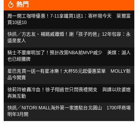
熱門
周一開工咖啡優惠！7-11拿鐵買1送1：寄杯限今天 萊爾富
買10送10
快訊／方志友、楊銘威離婚！謝「孩子的爸」12年包容：永
遠是家人
騎士不要庫明加了！預計改簽NBA前MVP威少 美媒：湖人
也已經攤牌
星巴克買一送一有星冰樂！大杯55元起優惠菜單 MOLLY新
品今開賣
徐莉玲被轟冷血！徐子翔過世只問喪禮開支 與譚以欣婆媳
再無互動
快訊／NITORI MALL海外第一家進駐台北圓山 1700坪商場
明年3月開