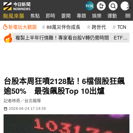
颱風來襲
焦點
即時
要聞
專題
娛樂
運動
全球
新電玩大觀園
88風災伴你成長
跨世代
TCN
複製上半年行情難！專家看台股V轉仍需時間 ETF這
樣配置攻守兼備
台股本周狂噴2128點！6檔個股狂飆
逾50% 最強飆股Top 10出爐
記者林奇／台北報導
2026-04-24 17:19:29