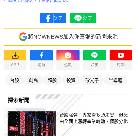
分享
分享
將NOWNEWS加入你喜愛的新聞來源
APP
追蹤
追蹤
好友
訂閱
台股
創高
類股
投資
矽光子
半導體
探索新聞
台股強彈！專家看多頭未變 但恐
由全面上漲轉產業輪動、個股分化