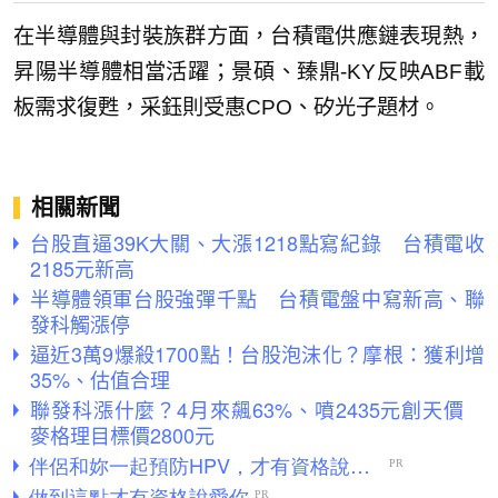
在半導體與封裝族群方面，台積電供應鏈表現熱，
昇陽半導體相當活躍；景碩、臻鼎-KY反映ABF載
板需求復甦，采鈺則受惠CPO、矽光子題材。
相關新聞
台股直逼39K大關、大漲1218點寫紀錄 台積電收
2185元新高
半導體領軍台股強彈千點 台積電盤中寫新高、聯
發科觸漲停
逼近3萬9爆殺1700點！台股泡沫化？摩根：獲利增
35%、估值合理
聯發科漲什麼？4月來飆63%、噴2435元創天價
麥格理目標價2800元