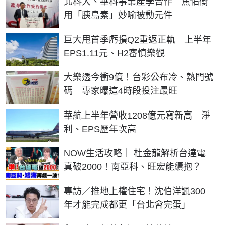
北科大、華科事業產學合作 焦佑衡
用「胰島素」妙喻被動元件
巨大甩首季虧損Q2重返正軌 上半年
EPS1.11元、H2審慎樂觀
大樂透今衝9億！台彩公布冷、熱門號
碼 專家曝這4時段投注最旺
華航上半年營收1208億元寫新高 淨
利、EPS歷年次高
NOW生活攻略｜ 杜金龍解析台達電
真破2000！南亞科、旺宏能續抱？
專訪／推地上權住宅！沈伯洋諷300
年才能完成都更「台北會完蛋」