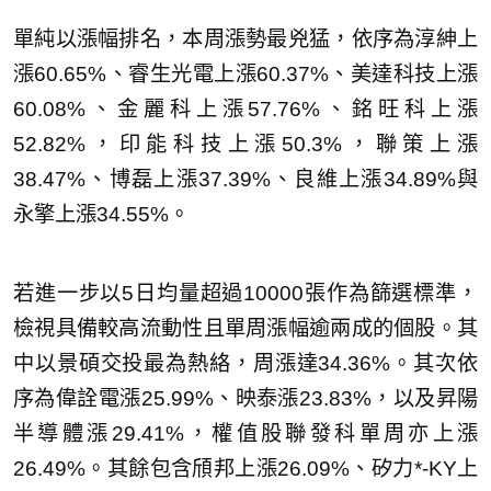
單純以漲幅排名，本周漲勢最兇猛，依序為淳紳上
漲60.65%、睿生光電上漲60.37%、美達科技上漲
60.08%、金麗科上漲57.76%、銘旺科上漲
52.82%，印能科技上漲50.3%，聯策上漲
38.47%、博磊上漲37.39%、良維上漲34.89%與
永擎上漲34.55%。
若進一步以5日均量超過10000張作為篩選標準，
檢視具備較高流動性且單周漲幅逾兩成的個股。其
中以景碩交投最為熱絡，周漲達34.36%。其次依
序為偉詮電漲25.99%、映泰漲23.83%，以及昇陽
半導體漲29.41%，權值股聯發科單周亦上漲
26.49%。其餘包含頎邦上漲26.09%、矽力*-KY上