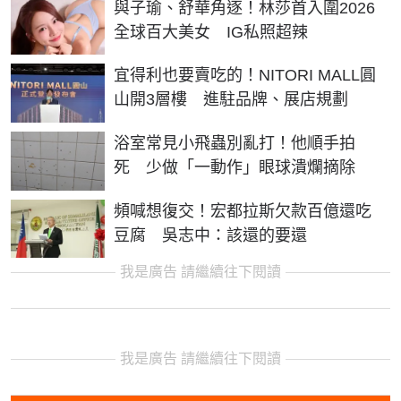
與子瑜、舒華角逐！林莎首入圍2026
全球百大美女 IG私照超辣
宜得利也要賣吃的！NITORI MALL圓
山開3層樓 進駐品牌、展店規劃
浴室常見小飛蟲別亂打！他順手拍
死 少做「一動作」眼球潰爛摘除
頻喊想復交！宏都拉斯欠款百億還吃
豆腐 吳志中：該還的要還
我是廣告 請繼續往下閱讀
我是廣告 請繼續往下閱讀