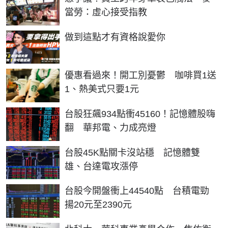
當勞：虛心接受指教
PR
做到這點才有資格說愛你
優惠看過來！開工別憂鬱 咖啡買1送
1、熱美式只要1元
台股狂飆934點衝45160！記憶體股嗨
翻 華邦電、力成亮燈
台股45K點關卡沒站穩 記憶體雙
雄、台達電攻漲停
台股今開盤衝上44540點 台積電勁
揚20元至2390元