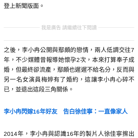
登上新聞版面。
我是廣告 請繼續往下閱讀
之後，李小冉公開與鄢頗的戀情，兩人低調交往7
年，不少媒體曾報導她懷孕2次，本來打算奉子成
婚，但最終卻流產，鄢頗也遲遲不給名分，反而與
另一名女演員梅婷有了婚約，這讓李小冉心碎不
已，並退出這段三角關係。
李小冉閃嫁16年好友 告白徐佳寧：一直像家人
2014年，李小冉與認識16年的製片人徐佳寧擦出