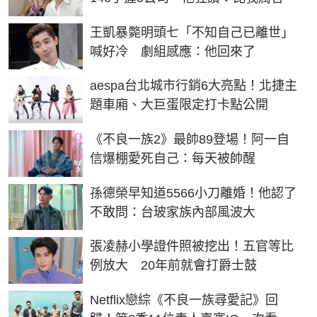
王凱暴斃明頭七「不知自己已離世」
喊好冷 劇組感應：他回來了
aespa台北城市行銷6大亮點！北捷主
題車廂、大巨蛋限定打卡點公開
《不良一族2》最帥89登場！阿一自
信爆棚愛死自己：每天被帥醒
孫德榮早知道5566小刀離婚！他認了
不敢問：台玻家族內部風波大
張凌赫小學證件照被挖出！五官等比
例放大 20年前就會打爵士鼓
Netflix戀綜《不良一族尋愛記》回