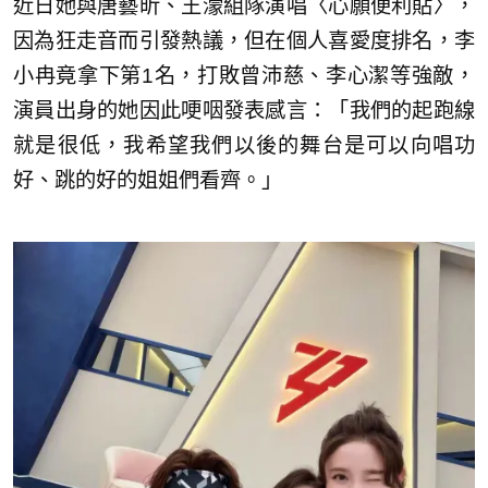
近日她與唐藝昕、王濛組隊演唱〈心願便利貼〉，
因為狂走音而引發熱議，但在個人喜愛度排名，李
小冉竟拿下第1名，打敗曾沛慈、李心潔等強敵，
演員出身的她因此哽咽發表感言：「我們的起跑線
就是很低，我希望我們以後的舞台是可以向唱功
好、跳的好的姐姐們看齊。」