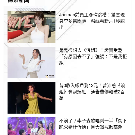
探索新聞
Joeman前員工彥瑋跳槽！驚喜現
身李多慧團隊 粉絲看新片1秒認
出
鬼鬼很想去《浪姐》！證實受邀
「有原因去不了」強調：不是我拒
絕
昔0收入帳戶剩12元！曾沛慈《浪
姐》奪冠爆紅 通告費傳飆破2百
萬
不演了？李子森歌唱到一半「突下
跪求婚杜忻恬」巨大鑽戒掀高潮