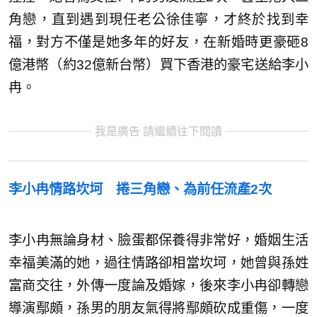
角戀，直到遇到現任老公徐佳寧，才終於找到幸
福，對方不僅是她多年的好友，在新婚時更豪砸8
億港幣（約32億新台幣）買下香港的豪宅送給李小
冉。
我是廣告 請繼續往下閱讀
李小冉情路坎坷 捲三角戀、為前任流產2次
李小冉無論身材、臉蛋都保養得非常好，婚姻生活
幸福美滿的她，過往情路卻相當坎坷，她曾與孫姓
富商交往，外傳一度論及婚嫁，後來李小冉卻轉戀
導演鄢頗，孫男的朋友氣得將鄢頗砍成重傷，一度