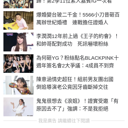
歸！第2季11位素人嘉賓IG一次看
爆婚變台玻二千金！5566小刀昔砸百
萬辦世紀婚禮 連戰擔任證婚人
李潤潤12年前上過《王子的約會》！
和帥哥配對成功 死訊嚇壞粉絲
為何砸YG？粉絲點名BLACKPINK十
週年簽名會2大爭議：4成員不到齊
陳意涵情史超狂！組前男友團出國
倒追導演老公竟因牙齒斷掉交往
鬼鬼很想去《浪姐》！證實受邀「有
原因去不了」強調：不是我拒絕
我是廣告 請繼續往下閱讀