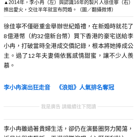
▲2014年，李小冉（左）與認識16年的製片人徐佳寧（右）
擦出愛火，交往半年就宣布閃婚。（圖／翻攝微博）
徐佳寧不僅砸重金舉辦世紀婚禮，在新婚時就花了
8億港幣（約32億新台幣）買下香港的豪宅送給李
小冉，打破當時全港成交價記錄，根本將她捧成公
主。過了12年夫妻倆依舊感情甜蜜，讓不少人羨
慕。
李小冉演出狂走音 《浪姐》人氣排名奪冠
我是廣告 請繼續往下閱讀
李小冉雖過著貴婦生活，卻仍在演藝圈努力闖蕩，