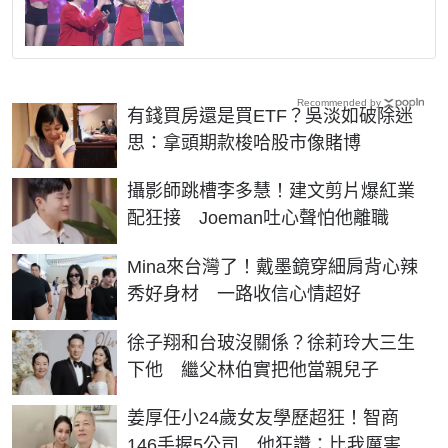
Recommended by
有錢買房還是買ETF？吳淡如破除迷
思：拿頭期款梭哈股市像賭博
攝影師跳槽李多慧！建文剪片爆紅業
配狂接 Joeman吐心聲怕他離職
Mina來台灣了！戴墨鏡穿細肩背心辣
秀好身材 一路收信心情超好
徐子翔和台玻沒關係？徐莉玲大三生
下他 繼父林伯實把他當親兒子
姜厚任小24歲女友學歷超狂！智商
146手握5公司 他狂讚：比我厲害