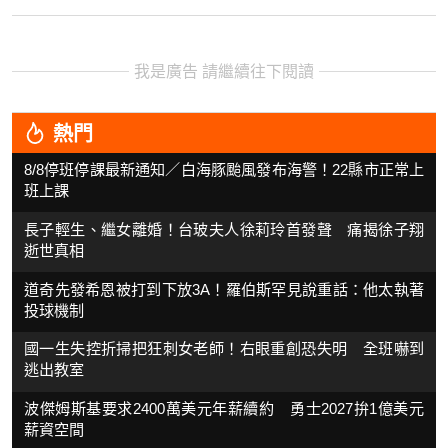
我是廣告 請繼續往下閱讀
熱門
8/8停班停課最新通知／白海豚颱風發布海警！22縣市正常上
班上課
長子輕生、繼女離婚！台玻夫人徐莉玲首發聲 痛揭徐子翔
逝世真相
道奇先發希恩被打到下放3A！羅伯斯罕見說重話：他太執著
投球機制
國一生失控折掃把狂刺女老師！右眼重創恐失明 全班嚇到
逃出教室
波傑姆斯基要求2400萬美元年薪續約 勇士2027拚1億美元
薪資空間