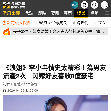
颱風來襲
娛樂
焦點
即時
要聞
專題
運動
全
新電玩大觀園
88風災伴你成長
跨世代
TCN
長子輕生、繼女離婚！台玻夫人徐莉玲首發聲 痛揭
徐子翔逝世真相
《浪姐》李小冉情史太精彩！為男友
流產2次 閃嫁好友喜收8億豪宅
記者
王意馨
／綜合報導
2026-04-25 11:00:00