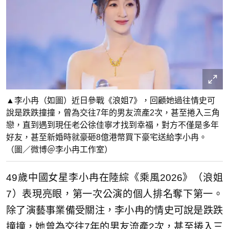
▲李小冉（如圖）近日參戰《浪姐7》，回顧她過往情史可
說是跌跌撞撞，曾為交往7年的男友流產2次，甚至捲入三角
戀，直到遇到現任老公徐佳寧才找到幸福，對方不僅是多年
好友，甚至新婚時就豪砸8億港幣買下豪宅送給李小冉。
（圖／微博＠李小冉工作室）
49歲中國女星李小冉在陸綜《乘風2026》（浪姐
7）表現亮眼，第一次公演的個人排名奪下第一。
除了演藝事業備受關注，李小冉的情史可說是跌跌
撞撞，她曾為交往7年的男友流產2次，甚至捲入三