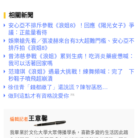
相關新聞
安心亞不排斥參戰《浪姐8》！回應《陽光女子》爭
議：正能量看待
娛樂搶先看／張凌赫來台有3大超難門檻、安心亞不
排斥拍《浪姐8》
曾沛慈參戰《浪姐》累到生病！吃消炎藥疲憊喊：
我可以活著回家嗎
范瑋琪《浪姐》遇最大挑戰！練舞頻喊：完了 下
秒鞋子噴飛超崩潰
王意馨
編輯記者
我畢業於文化大學大眾傳播學系，喜歡多變的生活因此踏