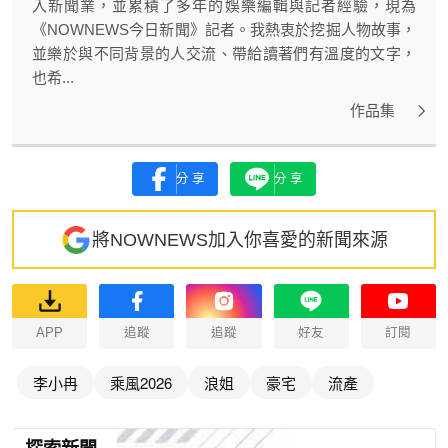
入新聞業，並累積了多年的娛樂編輯與記者經驗，現為
《NOWNEWS今日新聞》記者。我熱衷於挖掘人物故事，
並樂於與不同背景的人交流、帶給讀著們有溫度的文字，
也希...
作品集
分享
分享
將NOWNEWS加入你喜愛的新聞來源
APP
追蹤
追蹤
好友
訂閱
李小冉
乘風2026
浪姐
豪宅
流產