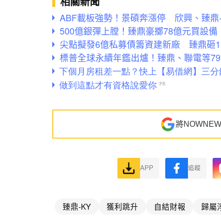
相關新聞
ABF載板強勢！景碩奔漲停 欣興、臻鼎-
500億銀彈上膛！臻鼎豪擲78億元買設
尖點擬發6億私募債籌資建新廠 臻鼎砸1
標普全球永續年鑑出爐！臻鼎、聯電等7
將NOWNE
APP
追蹤
臻鼎-KY
獲利跳升
自結財報
歸屬