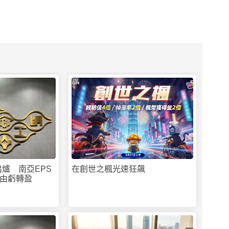
PR
出爐 南亞EPS
在創世之楓光速狂飆
由虧轉盈