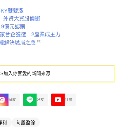
KY雙雙漲
備 外資大買股價衝
.9億元認購
9家台企獲選 2產業成主力
WS加入你喜愛的新聞來源
追蹤
好友
訂閱
淨利
每股盈餘