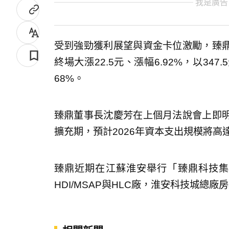
我是廣告
受到強勁獲利展望與資金卡位激勵，臻
終場大漲22.5元、漲幅6.92%，以3
68%。
臻鼎董事長沈慶芳在上個月法說會上即
擴充期，預計2026年資本支出規模將高
臻鼎近期在江蘇淮安舉行「臻鼎科技集
HDI/MSAP與HLC廠，淮安科技城總廠