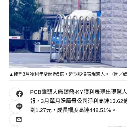
▲臻鼎3月獲利年增超過5倍，近期股價表現驚人。（圖／
PCB龍頭大廠臻鼎-KY獲利表現出現驚
報，3月單月歸屬母公司淨利高達13.62億
到1.27元，成長幅度高達448.51%。