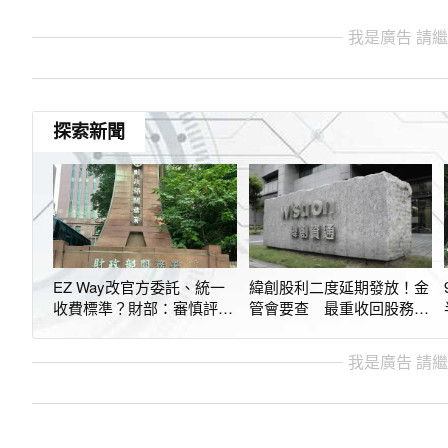
我是廣告 請
探索新聞
EZ Way改官方委託、統一
緯創股利二度延期發放！金
收費標準？財部：審慎評估
管會要查 最重收回股務自
3個月內提報告
辦、處違約金
我是廣告 請