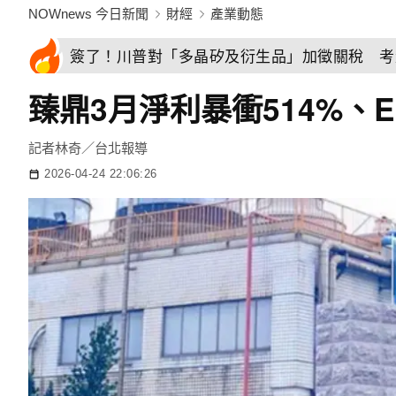
NOWnews 今日新聞
財經
產業動態
簽了！川普對「多晶矽及衍生品」加徵關稅 考
臻鼎3月淨利暴衝514%、E
記者林奇／台北報導
2026-04-24 22:06:26