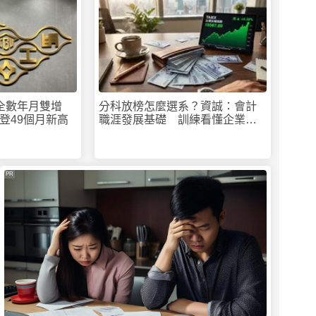
寶全數年月雙增
分科放榜怎麼選系？資誠：會計
登49個月新高
職涯發展基礎 訓練看懂企業的
能力
PR