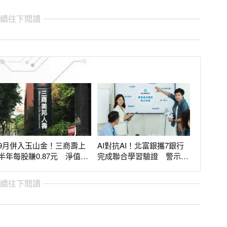
繼續往下閱讀
9月併入玉山金！三商壽上
AI對抗AI！北富銀攜7銀行
半年每股賺0.87元 淨值突
完成聯合學習驗證 警示帳
破千億
戶精確率增2倍
繼續往下閱讀