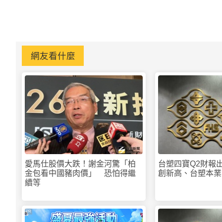
網友看什麼
愛馬仕股價大跌！謝金河驚「柏
台塑四寶Q2財報
金包看中國豬肉價」 恐怕得繼
創新高、台塑本業
續等
PR