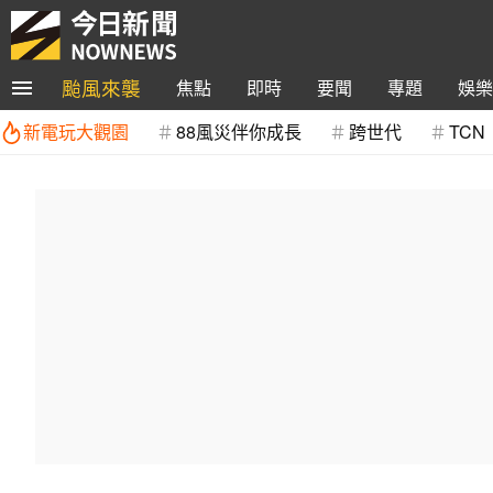
颱風來襲
焦點
即時
要聞
專題
娛樂
新電玩大觀園
88風災伴你成長
跨世代
TCN