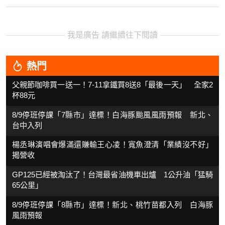
我是廣告 請繼續往下閱讀
熱門
父親節咖啡買一送一！7-11拿鐵買8送8「最後一天」 全家2
杯88元
8/9停班停課「7縣市」達標！白海豚颱風風雨預報 新北、
台中入列
楊丞琳演唱會爆滿還賺輸王心凌！寬魚澄清「業績沒不好」
揭營收
GP125已經被淘汰了！台灣最省油機車出爐 1公升油「猛騎
65公里」
8/9停班停課「8縣市」達標！新北、桃竹苗都入列 白海豚
風雨預報