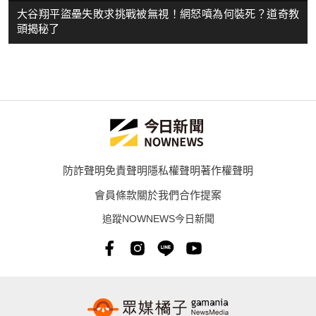
大谷翔平盜壘失敗求挑戰被無視！網怒噴為何裝死？道奇教
頭揭秘了
防詐聲明
免責聲明
隱私權聲明
著作權聲明
會員條款
關於我們
合作提案
追蹤NOWNEWS今日新聞