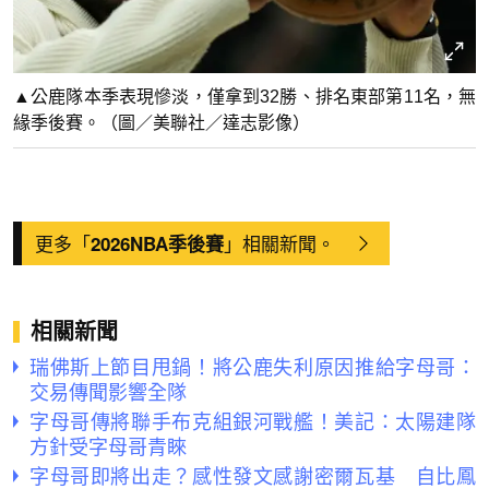
▲公鹿隊本季表現慘淡，僅拿到32勝、排名東部第11名，無
緣季後賽。（圖／美聯社／達志影像）
更多「
」相關新聞。
2026NBA季後賽
相關新聞
瑞佛斯上節目甩鍋！將公鹿失利原因推給字母哥：
交易傳聞影響全隊
字母哥傳將聯手布克組銀河戰艦！美記：太陽建隊
方針受字母哥青睞
字母哥即將出走？感性發文感謝密爾瓦基 自比鳳