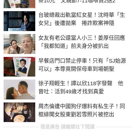
茶10元 父親節7-11咖啡買2送2
台玻總裁出軌當紅女星！沈時華「生
女兒」後遭拋棄 捲詐欺案神隱
女友有老公還當人小三！姜厚任回應
「我都知道」前夫身分被扒出
早餐店門口禁止停車！只有「SJ始源
可以」本尊竟開保母車到場朝聖
徐子翔輕生！譚以欣118字發聲 他
曾吐：活到49歲才找到真愛
周杰倫遭中國狗仔爆料有私生子！同
框緋聞女股東劉若雪照片被挖出
我是廣告 請繼續往下閱讀