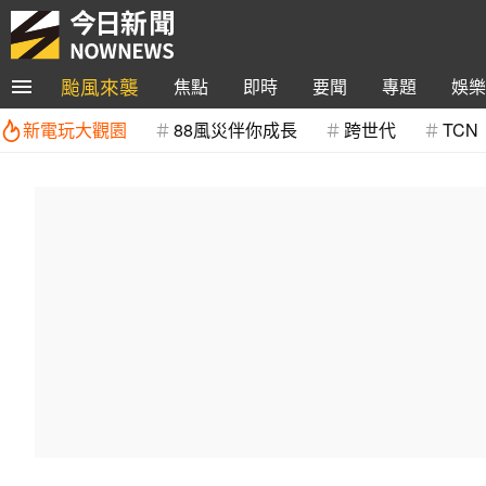
颱風來襲
焦點
即時
要聞
專題
娛樂
新電玩大觀園
88風災伴你成長
跨世代
TCN