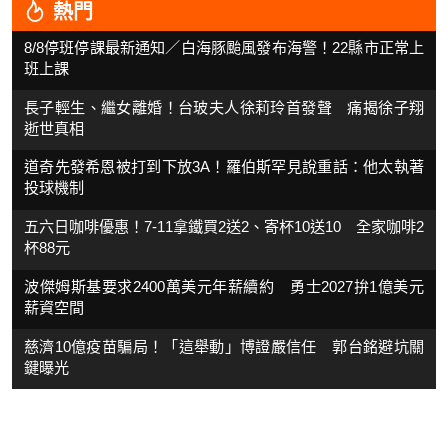
熱門
8/8停班停課最新通知／白海豚颱風發布海警！22縣市正常上
班上課
長子輕生、繼女離婚！台玻夫人徐莉玲首發聲 痛揭徐子翔
逝世真相
道奇先發希恩被打到下放3A！羅伯斯罕見說重話：他太執著
投球機制
五六日咖啡優惠！7-11拿鐵買2送2、寄杯10送10 全家咖啡2
杯88元
波傑姆斯基要求2400萬美元年薪續約 勇士2027拚1億美元
薪資空間
慈濟10億疫苗騙局！「這舉動」博證嚴信任 郭台銘避坑關
鍵曝光