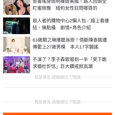
郭書瑤穿透明褲遊美國！路人回頭全
盯蜜桃臀 紐約女性狂問哪買的
殺人者的購物中心2懶人包／線上看連
結、幾點播 劇情+角色介紹
63歲關之琳爆嬤孫戀！情斷陳泰銘遭
傳愛上27歲男模 本人17字闢謠
不演了？李子森歌唱到一半「突下跪
求婚杜忻恬」巨大鑽戒掀高潮
我是廣告 請繼續往下閱讀
我是廣告 請繼續往下閱讀