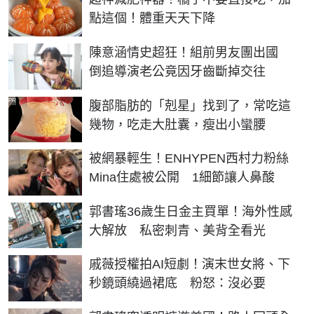
點這個！體重天天下降
陳意涵情史超狂！組前男友團出國
倒追導演老公竟因牙齒斷掉交往
PR
腹部脂肪的「剋星」找到了，常吃這
幾物，吃走大肚囊，瘦出小蠻腰
被網暴輕生！ENHYPEN西村力粉絲
Mina住處被公開 1細節讓人鼻酸
郭書瑤36歲生日金主買單！海外性感
大解放 私密刺青、美背全看光
戚薇授權拍AI短劇！演末世女將、下
秒鏡頭繞過裙底 粉怒：沒必要