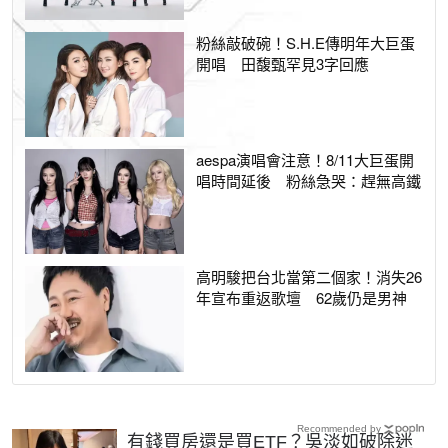
粉絲敲破碗！S.H.E傳明年大巨蛋
開唱 田馥甄罕見3字回應
aespa演唱會注意！8/11大巨蛋開
唱時間延後 粉絲急哭：趕無高鐵
高明駿把台北當第二個家！消失26
年宣布重返歌壇 62歲仍是男神
Recommended by
有錢買房還是買ETF？吳淡如破除迷