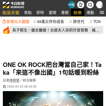
颱風來襲
娛樂
焦點
即時
要聞
專題
運動
全
新電玩大觀園
88風災伴你成長
跨世代
TCN
長子輕生、繼女離婚！台玻夫人徐莉玲首發聲 痛揭
徐子翔逝世真相
ONE OK ROCK把台灣當自己家！Ta
ka「來這不像出國」1句話暖到粉絲
記者
陳雅蘭
／綜合報導
2026-04-25 09:30:00