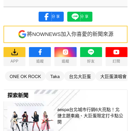
分享
分享
將NOWNEWS加入你喜愛的新聞來源
APP
追蹤
追蹤
好友
訂閱
ONE OK ROCK
Taka
台北大巨蛋
大巨蛋演唱會
探索新聞
aespa台北城市行銷6大亮點！北
捷主題車廂、大巨蛋限定打卡點公
開