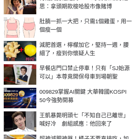
思：拿頭期款梭哈股市像賭博
PR
肚腩一抓一大把，只需1個雞蛋，用一
個瘦一個
PR
減肥首選，檸檬加它，堅持一週，腰
細了，瘦到你懷疑人生
早餐店門口禁止停車！只有「SJ始源
可以」本尊竟開保母車到場朝聖
PR
009829掌握AI關鍵 大華韓國KOSPI
50今強勢開募
王凱暴斃明頭七「不知自己已離世」
喊好冷 劇組感應：他回來了
PR
超神減肥神器！橘子不要直接吃，加