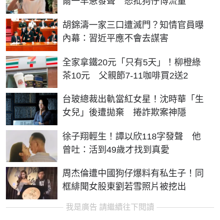
爾一早急發聲 怒批狗仔博流量
胡錦濤一家三口遭滅門？知情官員曝
內幕：習近平應不會去謀害
全家拿鐵20元「只有5天」！柳橙綠
茶10元 父親節7-11咖啡買2送2
台玻總裁出軌當紅女星！沈時華「生
女兒」後遭拋棄 捲詐欺案神隱
徐子翔輕生！譚以欣118字發聲 他
曾吐：活到49歲才找到真愛
周杰倫遭中國狗仔爆料有私生子！同
框緋聞女股東劉若雪照片被挖出
我是廣告 請繼續往下閱讀