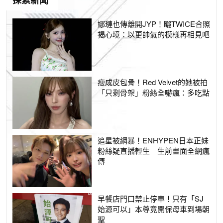
探索新聞
娜璉也傳離開JYP！曬TWICE合照
揭心境：以更帥氣的模樣再相見吧
瘦成皮包骨！Red Velvet的她被拍
「只剩骨架」粉絲全嚇瘋：多吃點
追星被網暴！ENHYPEN日本正妹
粉絲疑直播輕生 生前畫面全網瘋
傳
早餐店門口禁止停車！只有「SJ
始源可以」本尊竟開保母車到場朝
聖