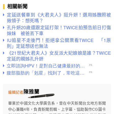
相關新聞
定延送餐車到《大君夫人》挺升妍！選用姊醜照被
揪領子：想死嗎？
孔升妍20歲還跟定延打架！TWICE拍預告前日打傷
妹妹 被爸丟下車
IU追星不走後門！拒絕拿公關票看TWICE 「1原
則」定延想送也無法
《21世紀大君夫人》女反派大妃娘娘是誰？TWICE
定延的親姊孔升妍
陳雅蘭
編輯記者
畢業於中國文化大學廣告系，曾在中天新聞台北地方新聞
中心兼職4年，負責新聞剪輯、上字幕、協助製作CG圖卡