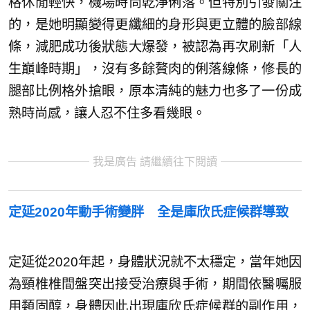
格休閒輕快，機場時尚乾淨俐落。但特別引發關注
的，是她明顯變得更纖細的身形與更立體的臉部線
條，減肥成功後狀態大爆發，被認為再次刷新「人
生巔峰時期」，沒有多餘贅肉的俐落線條，修長的
腿部比例格外搶眼，原本清純的魅力也多了一份成
熟時尚感，讓人忍不住多看幾眼。
我是廣告 請繼續往下閱讀
定延2020年動手術變胖 全是庫欣氏症候群導致
定延從2020年起，身體狀況就不太穩定，當年她因
為頸椎椎間盤突出接受治療與手術，期間依醫囑服
用類固醇，身體因此出現庫欣氏症候群的副作用，