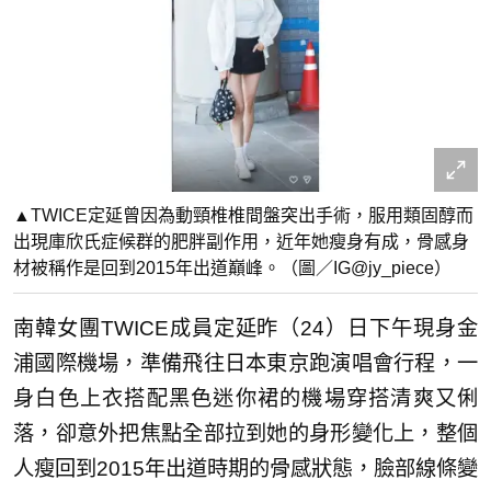
▲TWICE定延曾因為動頸椎椎間盤突出手術，服用類固醇而
出現庫欣氏症候群的肥胖副作用，近年她瘦身有成，骨感身
材被稱作是回到2015年出道巔峰。（圖／IG@jy_piece）
南韓女團TWICE成員定延昨（24）日下午現身金
浦國際機場，準備飛往日本東京跑演唱會行程，一
身白色上衣搭配黑色迷你裙的機場穿搭清爽又俐
落，卻意外把焦點全部拉到她的身形變化上，整個
人瘦回到2015年出道時期的骨感狀態，臉部線條變