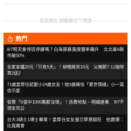
我是廣告 請繼續往下閱讀
熱門
8/7明天會停班停課嗎？白海豚暴風侵襲率飆升 北北基6縣
市破50%
全家拿鐵20元「只有5天」！柳橙綠茶10元 父親節7-11咖啡
買2送2
71歲姜厚任認愛小24歲女友！她3歲確信「累世情緣」小一寫
信示愛
發票「5張中1000萬都沒領」！消費地點、明細速看 9/7不
領全充公
台大3碩士1博士畢業！姜厚任女友童芯學歷超狂 他讚爆：
比我厲害