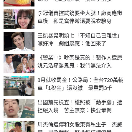
李冠儀昔控試鏡要坐大腿！廠商應徵
車模 卻是當伴遊還要脫衣驗身
王凱暴斃明頭七「不知自己已離世」
喊好冷 劇組感應：他回來了
《營業中》吵架是真的！製作人還原
姚元浩痛罵鬼鬼：我們無法介入
8月就收罰金！公路局：全台720萬輛
車「1稅金」還沒繳 最重罰3千
出國前先檢查！護照被「動手腳」遭
拒絕入境 苦主無奈：快要暈倒
周杰倫遭傳和女股東有私生子！杰威