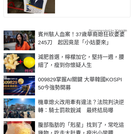
Recommended by
賓州駭人血案！37歲華裔媳狂砍婆婆
245刀 起因竟是「小姑要來」
PR
減肥首選，檸檬加它，堅持一週，腰
細了，瘦到你懷疑人生
PR
009829掌握AI關鍵 大華韓國KOSPI
50今強勢開募
機車熄火改用牽有違法？法院判決逆
轉：騎士罰款銳減 最終結局曝
PR
腹部脂肪的「剋星」找到了，常吃這
幾物，吃走大肚囊，瘦出小蠻腰