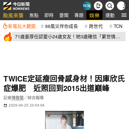
颱風來襲
娛樂
焦點
即時
要聞
專題
運動
全
新電玩大觀園
88風災伴你成長
跨世代
TCN
71歲姜厚任認愛小24歲女友！她3歲確信「累世情
緣」小一寫信示愛
TWICE定延瘦回骨感身材！因庫欣氏
症爆肥 近照回到2015出道巔峰
記者
陳雅蘭
／綜合報導
2026-04-25 10:04:04