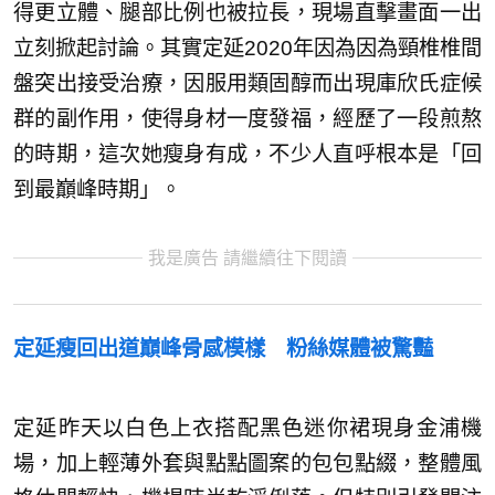
得更立體、腿部比例也被拉長，現場直擊畫面一出
立刻掀起討論。其實定延2020年因為因為頸椎椎間
盤突出接受治療，因服用類固醇而出現庫欣氏症候
群的副作用，使得身材一度發福，經歷了一段煎熬
的時期，這次她瘦身有成，不少人直呼根本是「回
到最巔峰時期」。
我是廣告 請繼續往下閱讀
定延瘦回出道巔峰骨感模樣 粉絲媒體被驚豔
定延昨天以白色上衣搭配黑色迷你裙現身金浦機
場，加上輕薄外套與點點圖案的包包點綴，整體風