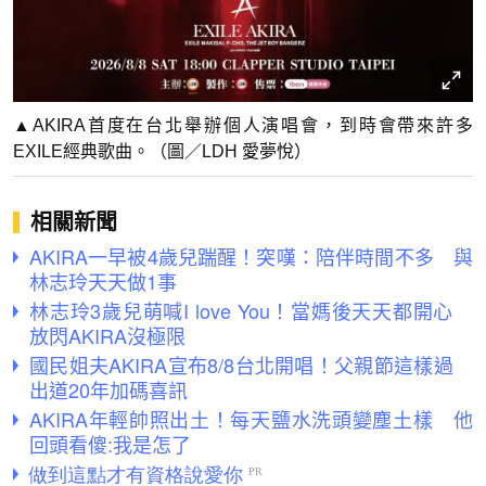
▲AKIRA首度在台北舉辦個人演唱會，到時會帶來許多
EXILE經典歌曲。（圖／LDH 愛夢悅）
相關新聞
AKIRA一早被4歲兒踹醒！突嘆：陪伴時間不多 與
林志玲天天做1事
林志玲3歲兒萌喊I love You！當媽後天天都開心
放閃AKIRA沒極限
國民姐夫AKIRA宣布8/8台北開唱！父親節這樣過
出道20年加碼喜訊
AKIRA年輕帥照出土！每天鹽水洗頭變塵土樣 他
回頭看傻:我是怎了