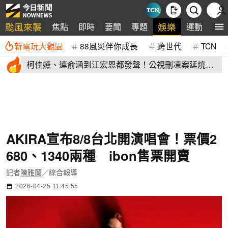
颱風來襲
娛樂
焦點
即時
要聞
專題
運動
全
新電玩大觀園
88風災伴你成長
跨世代
TCN
柯佳嬿、連俞涵到江宏恩都發聲！公視刪凍案延燒
演藝圈不沉默
AKIRA宣布8/8台北開演唱會！票價2
680、1340兩種 ibon售票開賣
記者
陳雅蘭
／綜合報導
2026-04-25 11:45:55