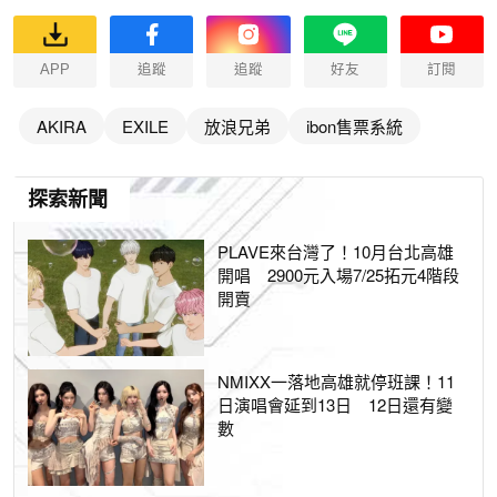
APP
追蹤
追蹤
好友
訂閱
AKIRA
EXILE
放浪兄弟
ibon售票系統
探索新聞
PLAVE來台灣了！10月台北高雄
開唱 2900元入場7/25拓元4階段
開賣
NMIXX一落地高雄就停班課！11
日演唱會延到13日 12日還有變
數