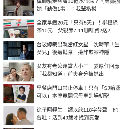
律師騙走慈濟10億水很深？同業揶揄
她「勤做1事」：我輩楷模
全家拿鐵20元「只有5天」！柳橙綠
茶10元 父親節7-11咖啡買2送2
台玻總裁出軌當紅女星！沈時華「生
女兒」後遭拋棄 捲詐欺案神隱
女友有老公還當人小三！姜厚任回應
「我都知道」前夫身分被扒出
早餐店門口禁止停車！只有「SJ始源
可以」本尊竟開保母車到場朝聖
徐子翔輕生！譚以欣118字發聲 他
曾吐：活到49歲才找到真愛