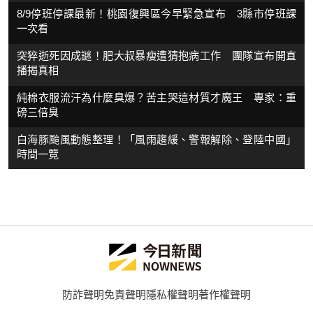
8/9停班停課最新！桃園復興區今早緊急宣布 3縣市停班課
一次看
突猝逝死因成謎！肥大叔暴瘦遭猜抱病工作 團隊宣布開直
播揭真相
純棉衣服流汗為什麼臭爆？苦主哭這材質才魔王 專家：重
磅三倍臭
白海豚颱風動態整理！「風雨趨緩、警報解除、登陸中國」
時間一覽
防詐聲明
免責聲明
隱私權聲明
著作權聲明