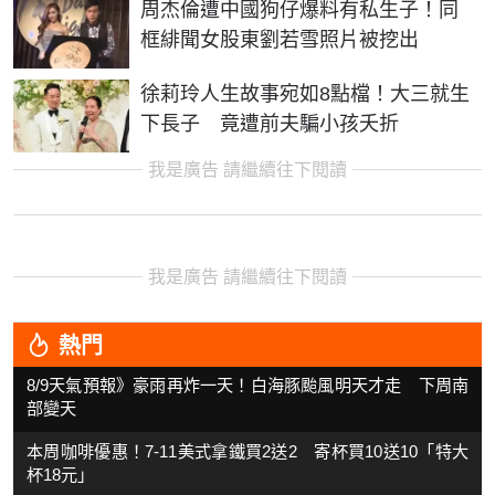
周杰倫遭中國狗仔爆料有私生子！同
框緋聞女股東劉若雪照片被挖出
徐莉玲人生故事宛如8點檔！大三就生
下長子 竟遭前夫騙小孩夭折
我是廣告 請繼續往下閱讀
我是廣告 請繼續往下閱讀
熱門
8/9天氣預報》豪雨再炸一天！白海豚颱風明天才走 下周南
部變天
本周咖啡優惠！7-11美式拿鐵買2送2 寄杯買10送10「特大
杯18元」