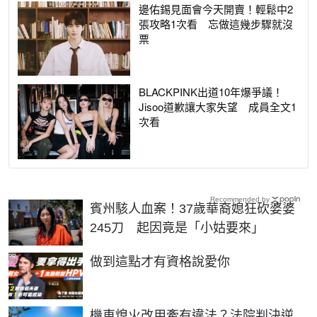
邊佑錫見面會今天開賣！輕鬆中2
張攻略1次看 忘做這幾步驟就沒
票
BLACKPINK出道10年爆爭議！
Jisoo道歉讓大家失望 成員全文1
次看
Recommended by
賓州駭人血案！37歲華裔媳狂砍婆婆
245刀 起因竟是「小姑要來」
PR
做到這點才有資格說愛你
機車熄火改用牽有違法？法院判決逆