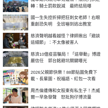
轉：騎士罰款銳減 最終結局曝
國一生失控折掃把狂刺女老師！右眼
重創恐失明 全班嚇到逃出教室
慈濟聲明越看越怪？律師揪出「避談
這細節」：不太像被害人
慈濟10億疫苗騙局！「這舉動」博證
嚴信任 郭台銘避坑關鍵曝光
2026父親節快樂！88節貼圖免費下
載、長輩圖、祝福語、紅包一次看
周杰倫遭傳和女股東有私生子！杰威
爾一早急發聲 怒批狗仔博流量