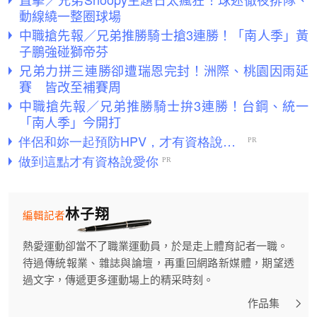
動線繞一整圈球場
中職搶先報／兄弟推勝騎士搶3連勝！「南人季」黃
子鵬強碰獅帝芬
兄弟力拼三連勝卻遭瑞恩完封！洲際、桃園因雨延
賽 皆改至補賽周
中職搶先報／兄弟推勝騎士拚3連勝！台鋼、統一
「南人季」今開打
林子翔
編輯記者
熱愛運動卻當不了職業運動員，於是走上體育記者一職。
待過傳統報業、雜誌與論壇，再重回網路新媒體，期望透
過文字，傳遞更多運動場上的精采時刻。
作品集