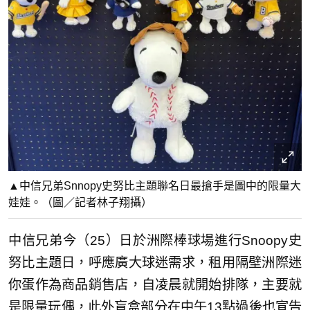
▲中信兄弟Snnopy史努比主題聯名日最搶手是圖中的限量大
娃娃。（圖／記者林子翔攝）
中信兄弟今（25）日於洲際棒球場進行Snoopy史
努比主題日，呼應廣大球迷需求，租用隔壁洲際迷
你蛋作為商品銷售店，自凌晨就開始排隊，主要就
是限量玩偶，此外盲盒部分在中午13點過後也宣告