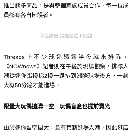
推出諸多商品，是與整個家族成員合作，每一位成
員都有各自擁護者。
我是廣告 請繼續往下閱讀
Threads上不少球迷透露半夜就來排隊，
《NOWnows》記者則在午後於現場觀察，排隊人
潮從迷你蛋樓梯2樓一路排到洲際球場後方，一趟
大概50分鐘才能進場。
限量大玩偶搶購一空 玩偶盲盒也提前賣光
由於迷你蛋空間大，且有管制進場人潮，因此逛店