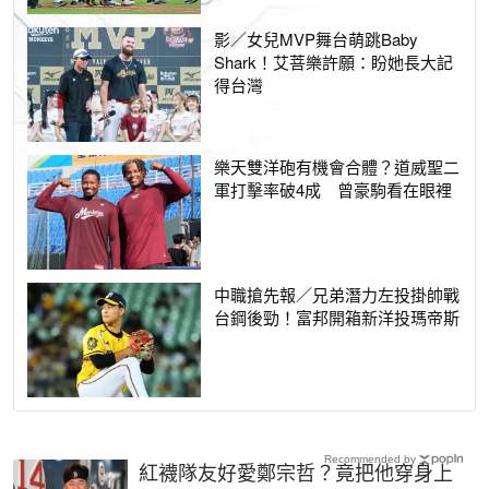
影／女兒MVP舞台萌跳Baby
Shark！艾菩樂許願：盼她長大記
得台灣
樂天雙洋砲有機會合體？道威聖二
軍打擊率破4成 曾豪駒看在眼裡
中職搶先報／兄弟潛力左投掛帥戰
台鋼後勁！富邦開箱新洋投瑪帝斯
Recommended by
紅襪隊友好愛鄭宗哲？竟把他穿身上