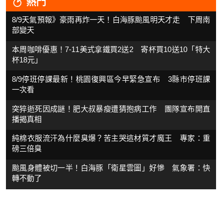
熱門
8/9天氣預報》豪雨再炸一天！白海豚颱風明天才走 下周南
部變天
本周咖啡優惠！7-11美式拿鐵買2送2 寄杯買10送10「特大
杯18元」
8/9停班停課最新！桃園復興區今早緊急宣布 3縣市停班課
一次看
突猝逝死因成謎！肥大叔暴瘦遭猜抱病工作 團隊宣布開直
播揭真相
純棉衣服流汗為什麼臭爆？苦主哭這材質才魔王 專家：重
磅三倍臭
颱風身體被切一半！白海豚「衛星雲圖」好慘 氣象署：快
轉不動了