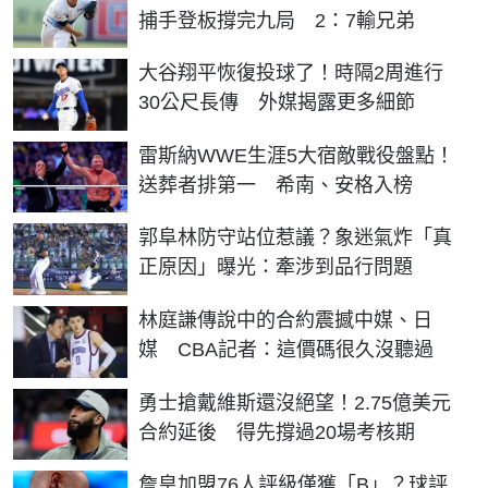
捕手登板撐完九局 2：7輸兄弟
大谷翔平恢復投球了！時隔2周進行
30公尺長傳 外媒揭露更多細節
雷斯納WWE生涯5大宿敵戰役盤點！
送葬者排第一 希南、安格入榜
郭阜林防守站位惹議？象迷氣炸「真
正原因」曝光：牽涉到品行問題
林庭謙傳說中的合約震撼中媒、日
媒 CBA記者：這價碼很久沒聽過
勇士搶戴維斯還沒絕望！2.75億美元
合約延後 得先撐過20場考核期
詹皇加盟76人評級僅獲「B」？球評