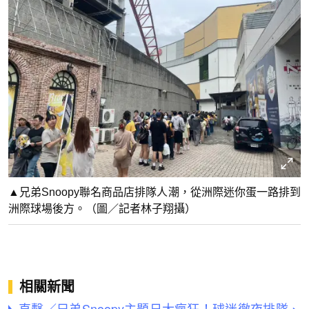
▲兄弟Snoopy聯名商品店排隊人潮，從洲際迷你蛋一路排到
洲際球場後方。（圖／記者林子翔攝）
相關新聞
直擊／兄弟Snoopy主題日太瘋狂！球迷徹夜排隊、