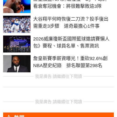
看衰奪冠機會：將很難擊敗這3隊
大谷翔平何時恢復二刀流？投手復出
需重走3步驟 道奇最擔心1件事
2026威廉瓊斯盃國際籃球邀請賽懶人
包》賽程、球員名單、售票資訊
詹皇新賽季薪資曝光！重砍92.6%創
NBA歷史紀錄 排名聯盟第298名
我是廣告 請繼續往下閱讀
我是廣告 請繼續往下閱讀