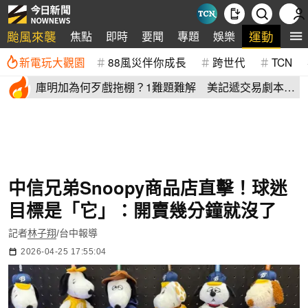
颱風來襲
運動
焦點
即時
要聞
專題
娛樂
全
新電玩大觀園
88風災伴你成長
跨世代
TCN
庫明加為何歹戲拖棚？1難題難解 美記遞交易劇本：
湖人簽4年長約
中信兄弟Snoopy商品店直擊！球迷
目標是「它」：開賣幾分鐘就沒了
記者
林子翔
/台中報導
2026-04-25 17:55:04