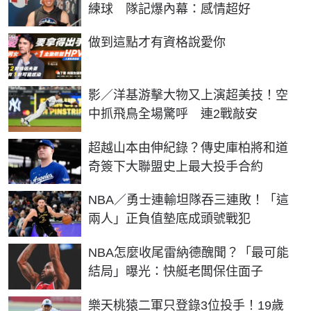
練球 隊記爆內幕：感情超好
PR
做到這點才有資格說愛你
影／洋基游擊大物又上演超美技！空
中抓飛鳥全場驚呼 連2戰敲安
超越山本由伸紀錄？傳史庫柏將和道
奇簽下大聯盟史上最大投手合約
NBA／勇士連輸坦隊吞三連敗！「這
兩人」正負值墊底成頭號戰犯
NBA怎麼收尾雷納德醜聞？「最可能
結局」曝光：快艇老闆保住面子
樂天桃猿二軍只登錄3位投手！19歲