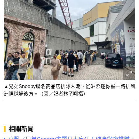
▲兄弟Snoopy聯名商品店排隊人潮，從洲際迷你蛋一路排到
洲際球場後方。（圖／記者林子翔攝）
相關新聞
直擊／兄弟Snoopy主題日太瘋狂！球迷徹夜排隊、