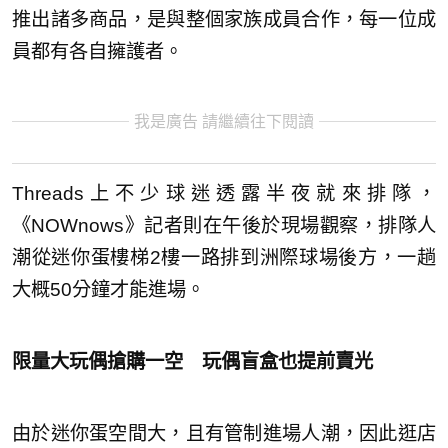
推出諸多商品，是與整個家族成員合作，每一位成
員都有各自擁護者。
我是廣告 請繼續往下閱讀
Threads上不少球迷透露半夜就來排隊，
《NOWnows》記者則在午後於現場觀察，排隊人
潮從迷你蛋樓梯2樓一路排到洲際球場後方，一趟
大概50分鐘才能進場。
限量大玩偶搶購一空 玩偶盲盒也提前賣光
由於迷你蛋空間大，且有管制進場人潮，因此逛店