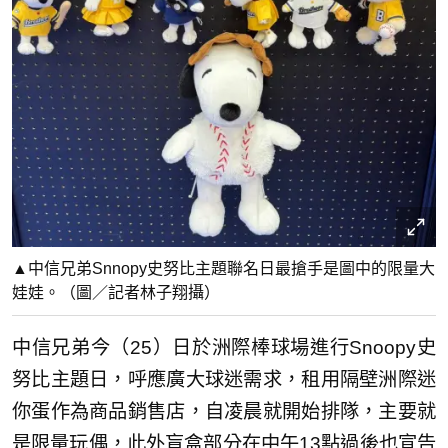
▲中信兄弟Snnopy史努比主題聯名日最搶手是圖中的限量大
娃娃。（圖／記者林子翔攝）
中信兄弟今（25）日於洲際棒球場進行Snoopy史
努比主題日，呼應廣大球迷需求，租用隔壁洲際迷
你蛋作為商品銷售店，自凌晨就開始排隊，主要就
是限量玩偶，此外盲盒部分在中午13點過後也宣告