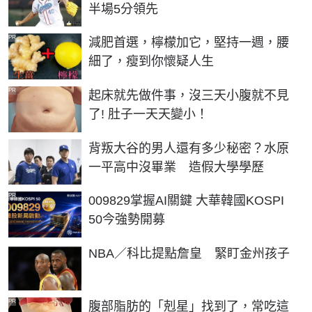
半場5分領先
PR
減肥首選，檸檬加它，堅持一週，腰
細了，瘦到你懷疑人生
PR
起床就先做件事，沒三天小腹就不見
了! 肚子一天天變小！
背叛大谷的男人還有多少秘密？水原
一平高中沒畢業 造假大學學歷
PR
009829掌握AI關鍵 大華韓國KOSPI
50今強勢開募
NBA／科比提點詹皇 緊盯金州孩子
PR
腹部脂肪的「剋星」找到了，常吃這