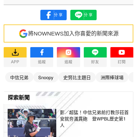
分享
分享
將NOWNEWS加入你喜愛的新聞來源
APP
追蹤
追蹤
好友
訂閱
中信兄弟
Snoopy
史努比主題日
洲際棒球場
探索新聞
影／超猛！中信兄弟前打教莎菈首
安就夯滿貫砲 登WPBL歷史第1
人