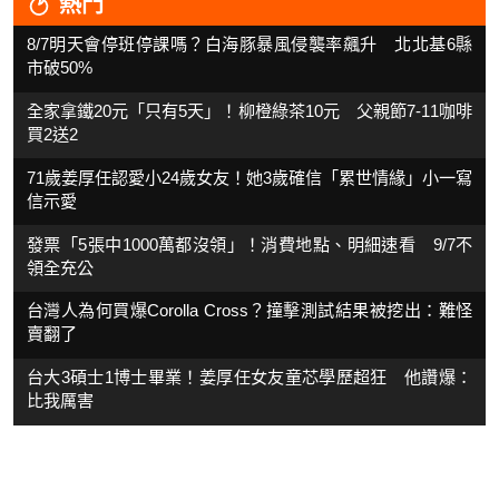
熱門
8/7明天會停班停課嗎？白海豚暴風侵襲率飆升 北北基6縣
市破50%
全家拿鐵20元「只有5天」！柳橙綠茶10元 父親節7-11咖啡
買2送2
71歲姜厚任認愛小24歲女友！她3歲確信「累世情緣」小一寫
信示愛
發票「5張中1000萬都沒領」！消費地點、明細速看 9/7不
領全充公
台灣人為何買爆Corolla Cross？撞擊測試結果被挖出：難怪
賣翻了
台大3碩士1博士畢業！姜厚任女友童芯學歷超狂 他讚爆：
比我厲害