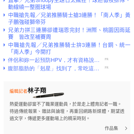
動線繞一整圈球場
中職搶先報／兄弟推勝騎士搶3連勝！「南人季」黃
子鵬強碰獅帝芬
兄弟力拼三連勝卻遭瑞恩完封！洲際、桃園因雨延
賽 皆改至補賽周
中職搶先報／兄弟推勝騎士拚3連勝！台鋼、統一
「南人季」今開打
林子翔
編輯記者
熱愛運動卻當不了職業運動員，於是走上體育記者一職。
待過傳統報業、雜誌與論壇，再重回網路新媒體，期望透
過文字，傳遞更多運動場上的精采時刻。
作品集