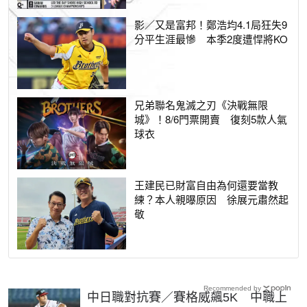
影／又是富邦！鄭浩均4.1局狂失9
分平生涯最慘 本季2度遭悍將KO
兄弟聯名鬼滅之刃《決戰無限
城》！8/6門票開賣 復刻5款人氣
球衣
王建民已財富自由為何還要當教
練？本人親曝原因 徐展元肅然起
敬
Recommended by
中日職對抗賽／賽格威飆5K 中職上