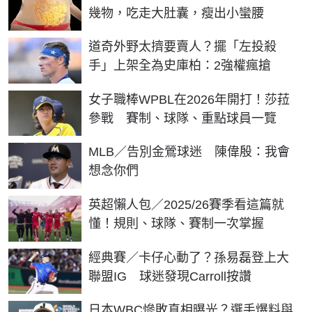
幾物，吃走大肚囊，瘦出小蠻腰
道奇外野太擠要賣人？擺「左投殺
手」上架全為史庫柏：2強權瘋搶
女子職棒WPBL在2026年開打！莎菈
參戰 賽制、球隊、重點球員一覽
MLB／告別金鶯球迷 陳偉殷：我會
想念你們
英超懶人包／2025/26賽季看這篇就
懂！規則、球隊、賽制一次掌握
經典賽／卡仔心動了？孫易磊登上大
聯盟IG 球迷發現Carroll按讚
日本WBC慘敗真相曝光？選手爆料與