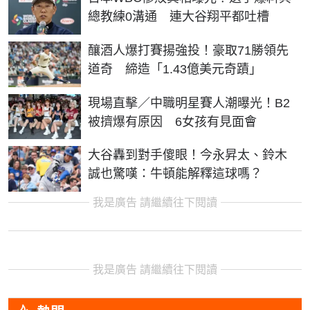
總教練0溝通 連大谷翔平都吐槽
釀酒人爆打賽揚強投！豪取71勝領先
道奇 締造「1.43億美元奇蹟」
現場直擊／中職明星賽人潮曝光！B2
被擠爆有原因 6女孩有見面會
大谷轟到對手傻眼！今永昇太、鈴木
誠也驚嘆：牛頓能解釋這球嗎？
我是廣告 請繼續往下閱讀
我是廣告 請繼續往下閱讀