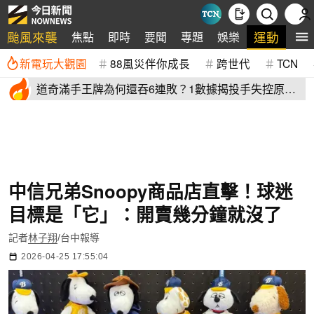
颱風來襲
運動
焦點
即時
要聞
專題
娛樂
全
新電玩大觀園
88風災伴你成長
跨世代
TCN
道奇滿手王牌為何還吞6連敗？1數據揭投手失控原
因 史奈爾成救兵
中信兄弟Snoopy商品店直擊！球迷
目標是「它」：開賣幾分鐘就沒了
記者
林子翔
/台中報導
2026-04-25 17:55:04