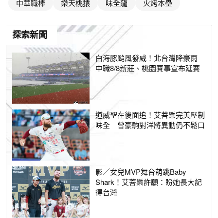
中華職棒
樂天桃猿
味全龍
火烤本壘
探索新聞
白海豚颱風發威！北台灣降豪雨
中職8/8新莊、桃園賽事宣布延賽
道威聖在後面追！艾菩樂完美壓制
味全 曾豪駒對洋將異動仍不鬆口
影／女兒MVP舞台萌跳Baby
Shark！艾菩樂許願：盼她長大記
得台灣