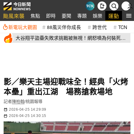
颱風來襲
運動
焦點
即時
要聞
專題
娛樂
全
新電玩大觀園
88風災伴你成長
跨世代
TCN
大谷翔平盜壘失敗求挑戰被無視！網怒噴為何裝死？
道奇教頭揭秘了
影／樂天主場迎戰味全！經典「火烤
本壘」重出江湖 場務搶救場地
記者
陳柏翰
/桃園報導
2026-04-25 14:29:09
2026-04-25 14:30:15