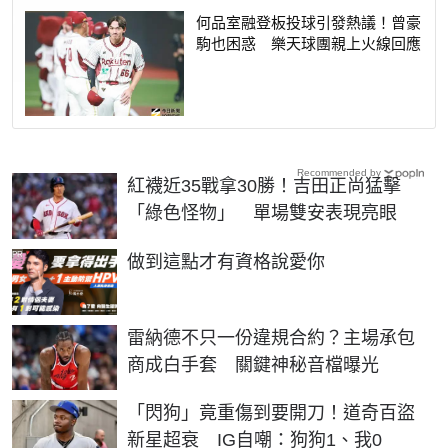
何品室融登板投球引發熱議！曾豪
駒也困惑 樂天球團親上火線回應
Recommended by
紅襪近35戰拿30勝！吉田正尚猛擊
「綠色怪物」 單場雙安表現亮眼
PR
做到這點才有資格說愛你
雷納德不只一份違規合約？主場承包
商成白手套 關鍵神秘音檔曝光
「閃狗」竟重傷到要開刀！道奇百盜
新星超衰 IG自嘲：狗狗1、我0