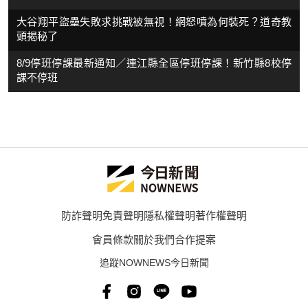
大谷翔平盜壘失敗求挑戰被無視！網怒噴為何裝死？道奇教
頭揭秘了
8/9停班停課最新通知／連江縣全區停班停課！新竹縣8校停
課不停班
防詐聲明
免責聲明
隱私權聲明
著作權聲明
會員條款
關於我們
合作提案
追蹤NOWNEWS今日新聞