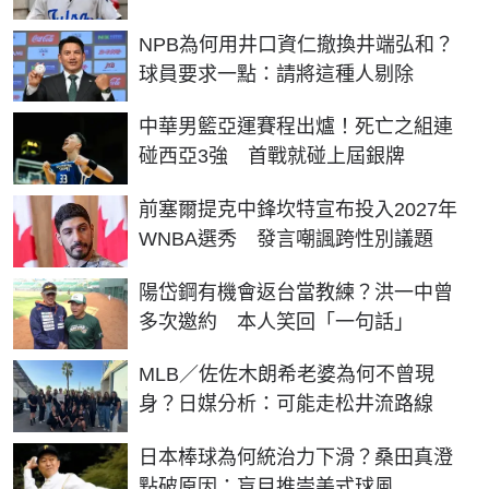
NPB為何用井口資仁撤換井端弘和？
球員要求一點：請將這種人剔除
中華男籃亞運賽程出爐！死亡之組連
碰西亞3強 首戰就碰上屆銀牌
前塞爾提克中鋒坎特宣布投入2027年
WNBA選秀 發言嘲諷跨性別議題
陽岱鋼有機會返台當教練？洪一中曾
多次邀約 本人笑回「一句話」
MLB／佐佐木朗希老婆為何不曾現
身？日媒分析：可能走松井流路線
日本棒球為何統治力下滑？桑田真澄
點破原因：盲目推崇美式球風