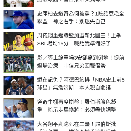
史庫柏去道奇為何被罵？1段話惹毛全
聯盟 神之右手：別迷失自己
周儀翔重返職籃加盟新北國王！上季
SBL場均15分 喊話我準備好了
影／張士綸單場3安卻痛到倒地！提前
退場治療 中信兄弟回報傷勢
還在記仇？阿德巴約排「NBA史上前5
球星」無詹姆斯 本人親自闢謠
道奇牛棚再度崩盤！羅伯斯臉色凝
重 暗示走馬換將：必須盡快調整
大谷翔平亂跑死在二壘！羅伯斯批