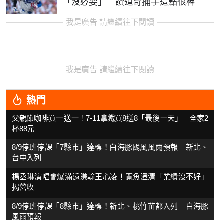
「沒必要」 讚道奇捕手這點很棒
我是廣告 請繼續往下閱讀
我是廣告 請繼續往下閱讀
熱門
父親節咖啡買一送一！7-11拿鐵買8送8「最後一天」 全家2
杯88元
8/9停班停課「7縣市」達標！白海豚颱風風雨預報 新北、
台中入列
楊丞琳演唱會爆滿還賺輸王心凌！寬魚澄清「業績沒不好」
揭營收
8/9停班停課「8縣市」達標！新北、桃竹苗都入列 白海豚
風雨預報