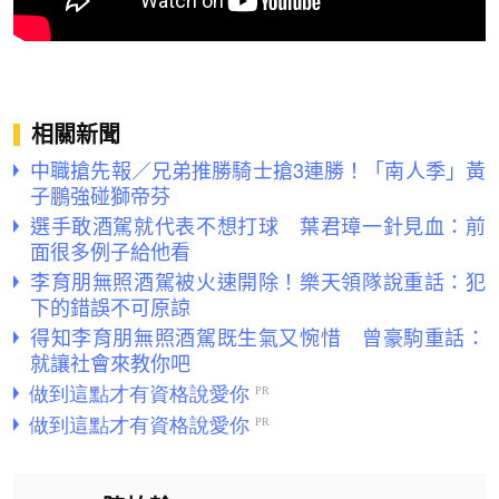
相關新聞
中職搶先報／兄弟推勝騎士搶3連勝！「南人季」黃
子鵬強碰獅帝芬
選手敢酒駕就代表不想打球 葉君璋一針見血：前
面很多例子給他看
李育朋無照酒駕被火速開除！樂天領隊說重話：犯
下的錯誤不可原諒
得知李育朋無照酒駕既生氣又惋惜 曾豪駒重話：
就讓社會來教你吧