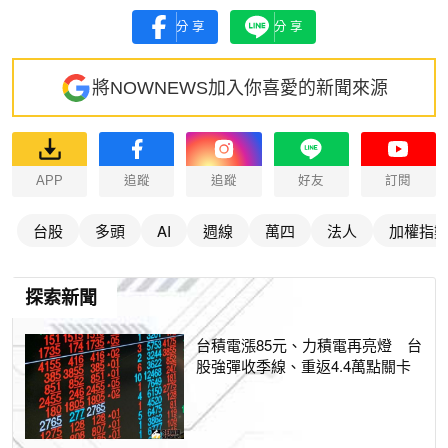
分享
分享
將NOWNEWS加入你喜愛的新聞來源
APP
追蹤
追蹤
好友
訂閱
台股
多頭
AI
週線
萬四
法人
加權指
探索新聞
台積電漲85元、力積電再亮燈 台
股強彈收季線、重返4.4萬點關卡