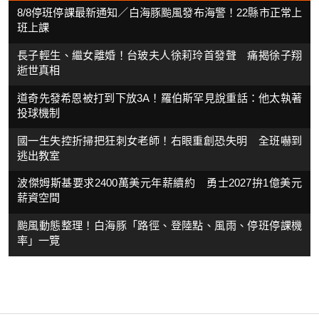
8/8停班停課最新通知／白海豚颱風發布海警！22縣市正常上
班上課
長子輕生、繼女離婚！台玻夫人徐莉玲首發聲 痛揭徐子翔
逝世真相
道奇先發希恩被打到下放3A！羅伯斯罕見說重話：他太執著
投球機制
國一生失控折掃把狂刺女老師！右眼重創恐失明 全班嚇到
逃出教室
波傑姆斯基要求2400萬美元年薪續約 勇士2027拚1億美元
薪資空間
颱風動態整理！白海豚「路徑、登陸點、風雨、停班停課機
率」一覽