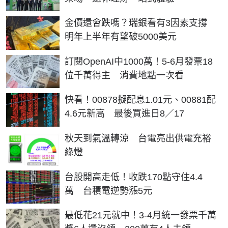
金價還會跌嗎？瑞銀看有3因素支撐
明年上半年有望破5000美元
訂閱OpenAI中1000萬！5-6月發票18
位千萬得主 消費地點一次看
快看！00878擬配息1.01元、00881配
4.6元新高 最後買進日8／17
秋天到氣溫轉涼 台電亮出供電充裕
綠燈
台股開高走低！收跌170點守住4.4
萬 台積電逆勢漲5元
最低花21元就中！3-4月統一發票千萬