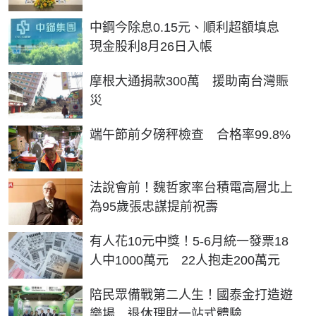
中鋼今除息0.15元、順利超額填息
現金股利8月26日入帳
摩根大通捐款300萬 援助南台灣賑
災
端午節前夕磅秤檢查 合格率99.8%
法說會前！魏哲家率台積電高層北上
為95歲張忠謀提前祝壽
有人花10元中獎！5-6月統一發票18
人中1000萬元 22人抱走200萬元
陪民眾備戰第二人生！國泰金打造遊
樂場 退休理財一站式體驗