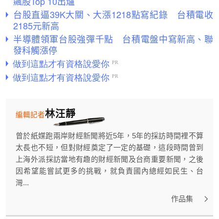
飆股Top 10出爐
台股直逼39K大關、大漲1218點寫紀錄 台積電收
2185元新高
半導體領軍台股強彈千點 台積電盤中寫新高、聯
發科觸漲停
林汪靜
編輯記者
曾於紙媒跑兩岸財經新聞將近5年，5年的採訪時間裡不算
太長也不短，但對財經奠定了一定的基礎，這段時間曾到
上海外派採訪當地有趣的財經新聞及台商重要新聞，之後
因希望能嘗試更多的挑戰，就負責國內總經如民生、台
灣...
作品集