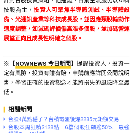
針對台股投資策略，他建議，目前主流股仍以AI科
技股為主，
投資人可聚焦半導體測試、半導體設
備、光通訊產業等科技成長股，並因應類股輪動作
適度調整，如減碼評價偏高漲多個股，並加碼營運
展望正向且成長性明確之個股。
※【
NOWNEWS 今日新聞
】提醒投資人，投資一
定有風險，投資有賺有賠，申購前應詳閱公開說明
書，學習正確的投資觀念才能將損失的風險降至最
低。
相關新聞
台股4萬點穩了？台積電盤後爆2285元鉅額交易
台股本周狂噴2128點！6檔個股狂飆逾50% 最強