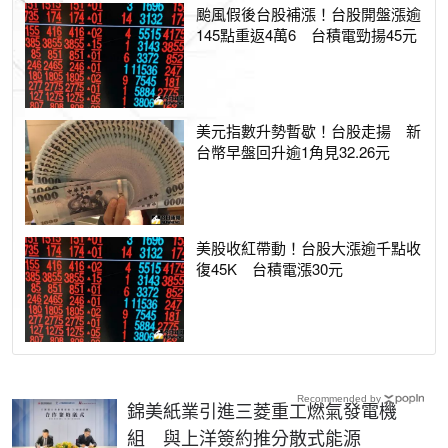
颱風假後台股補漲！台股開盤漲逾
145點重返4萬6 台積電勁揚45元
美元指數升勢暫歇！台股走揚 新
台幣早盤回升逾1角見32.26元
美股收紅帶動！台股大漲逾千點收
復45K 台積電漲30元
Recommended by
錦美紙業引進三菱重工燃氣發電機
組 與上洋簽約推分散式能源