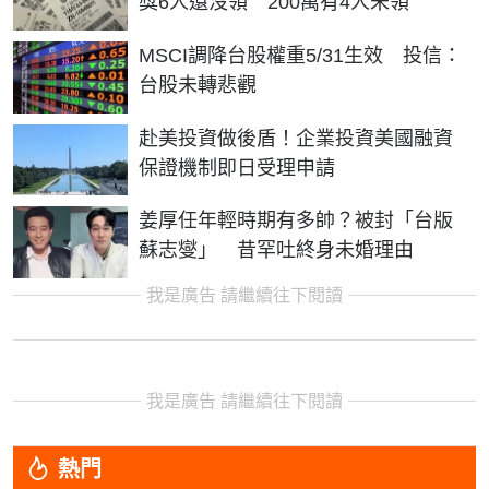
獎6人還沒領 200萬有4人未領
MSCI調降台股權重5/31生效 投信：
台股未轉悲觀
赴美投資做後盾！企業投資美國融資
保證機制即日受理申請
姜厚任年輕時期有多帥？被封「台版
蘇志燮」 昔罕吐終身未婚理由
我是廣告 請繼續往下閱讀
我是廣告 請繼續往下閱讀
熱門