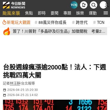
颱風來襲
焦點
即時
要聞
專題
娛樂
運動
全球
新電玩大觀園
88風災伴你成長
跨世代
TCN
簽了！川普對「多晶矽及衍生品」加徵關稅 考量2原
因年底才生效
台股週線瘋漲逾2000點！法人：下週
挑戰四萬大關
記者
林汪靜
/台北報導
2026-04-25 15:20:30
2026-04-25 21:14:02