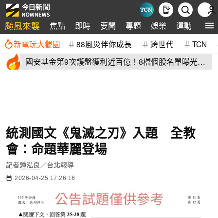
颱風來襲
焦點
即時
要聞
專題
娛樂
運動
全球
新電玩大觀園
88風災伴你成長
跨世代
TCN
國安基金第9次護盤獲利近百億！8檔個股名單曝光
光台積電賺77億
統測國文《鬼滅之刃》入題 全教
會：命題華麗登場
記者
鍾泓良
／台北報導
2026-04-25 17:26:16