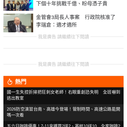
下個十年挑戰千億、盼母憑子貴
金管會3局長人事案 行政院核准了
李瑞倉：適才適所
我是廣告 請繼續往下閱讀
我是廣告 請繼續往下閱讀
熱門
國一生失控折掃把狂刺女老師！右眼重創恐失明 全班嚇到
逃出教室
2026防空演習台南、高雄今登場！管制時間、高速公路能開
嗎一次看
五六日咖啡優惠！7-11拿鐵買2送2、寄杯10送10 全家咖啡2