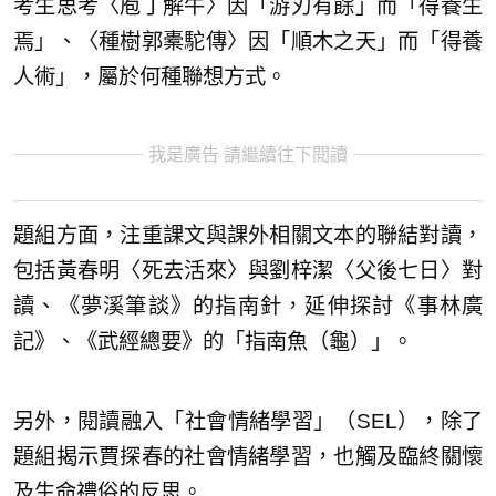
考生思考〈庖丁解牛〉因「游刃有餘」而「得養生
焉」、〈種樹郭橐駝傳〉因「順木之天」而「得養
人術」，屬於何種聯想方式。
我是廣告 請繼續往下閱讀
題組方面，注重課文與課外相關文本的聯結對讀，
包括黃春明〈死去活來〉與劉梓潔〈父後七日〉對
讀、《夢溪筆談》的指南針，延伸探討《事林廣
記》、《武經總要》的「指南魚（龜）」。
另外，閱讀融入「社會情緒學習」（SEL），除了
題組揭示賈探春的社會情緒學習，也觸及臨終關懷
及生命禮俗的反思。