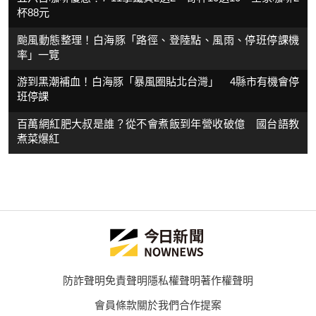
杯88元
颱風動態整理！白海豚「路徑、登陸點、風雨、停班停課機
率」一覽
游到黑潮補血！白海豚「暴風圈貼北台灣」 4縣市有機會停
班停課
百萬網紅肥大叔是誰？從不會煮飯到年營收破億 國台語教
煮菜爆紅
防詐聲明
免責聲明
隱私權聲明
著作權聲明
會員條款
關於我們
合作提案