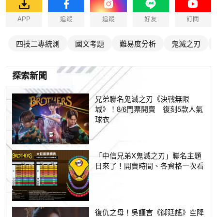
APP
追蹤
追蹤
好友
訂閱
四技二專統測
國文考題
難易度分析
鬼滅之刃
探索新聞
兄弟聯名鬼滅之刃《決戰無限
城》！8/6門票開賣 復刻5款人氣
球衣
「中信兄弟X鬼滅之刃」聯名主題
日來了！開賣時間、各資格一次看
復仇之母！吳謹言《御廷謠》空降