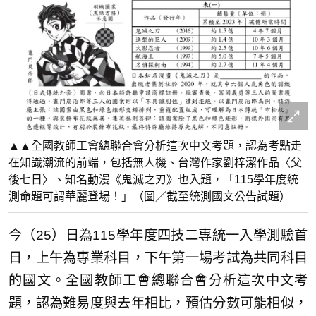
▲▲全國教師工會總聯合會分析這次中文考題，認為考點走
在知識潮流的前端，包括無人機、台灣作家劉梓潔作品〈父
後七日〉、知名動漫《鬼滅之刃》也入題，「115學年度統
測命題可謂華麗登場！」（圖／截至統測國文公告試題）
今（25）日為115學年度四技二專統一入學測驗首
日，上午為專業科目，下午第一場考試為共同科目
的國文。全國教師工會總聯合會分析這次中文考
題，認為難易度與去年相比，預估分數可能相似，