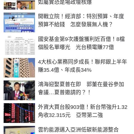
如屬實恐是場政壇核爆
開戰立院！經濟部：特別預算、年度
預算不給錢 怎麼發展無人機？
國安基金第9次護盤獲利近百億！8檔
個股名單曝光 光台積電賺77億
4大核心業務同步成長！聯邦銀上半年
賺35.4億、年成長34%
鴻海迎娶夏普在即 郭董在曼谷參加
會議…夏普邀請的？！
外資大買台股903億！新台幣強升1.32
角收32.315元 亞幣第二強
雲豹能源邁入亞洲低碳新能源整合