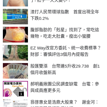
了! 肚子一天天變小！
渣打人民幣環球指數 首度出現全年
下跌0.2%
PR
腹部脂肪的「剋星」找到了，常吃這
幾物，吃走大肚囊，瘦出小蠻腰
EZ Way改官方委託、統一收費標準？
財部：審慎評估3個月內提報告
股匯雙漲 台幣連5升收29.738 創1
個月收盤新高
郝明義揪團公民調查缺電 台電：參
與成員應更多元
翁啓惠女是浩鼎大股東？ 謝金河：