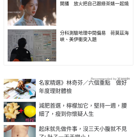
開播 放火把自己跟綠茶婊一起燒
分科測驗地理中間偏易 荷莫茲海
峽、美伊衝突入題
Recommended by
名家精選》林奇芬／六個重點 做好
年度理財體檢
PR
減肥首選，檸檬加它，堅持一週，腰
細了，瘦到你懷疑人生
PR
起床就先做件事，沒三天小腹就不見