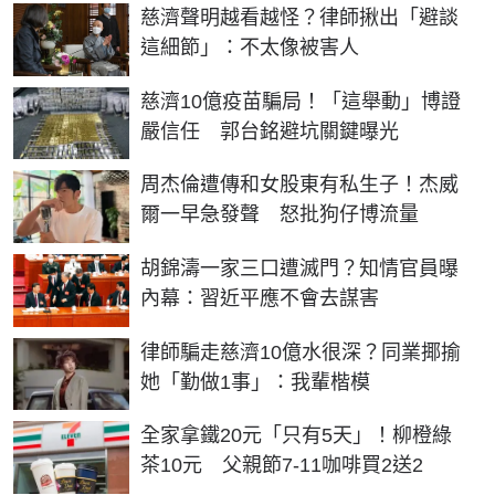
慈濟聲明越看越怪？律師揪出「避談
這細節」：不太像被害人
慈濟10億疫苗騙局！「這舉動」博證
嚴信任 郭台銘避坑關鍵曝光
周杰倫遭傳和女股東有私生子！杰威
爾一早急發聲 怒批狗仔博流量
胡錦濤一家三口遭滅門？知情官員曝
內幕：習近平應不會去謀害
律師騙走慈濟10億水很深？同業揶揄
她「勤做1事」：我輩楷模
全家拿鐵20元「只有5天」！柳橙綠
茶10元 父親節7-11咖啡買2送2