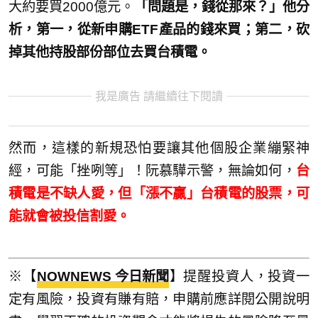
大約要買2000億元。
「問題是，錢從那來？」他分
析，第一，從新申購
ETF產品的錢來買；第二，砍
掉其他持股部份部位去買台積電。
我是廣告 請繼續往下閱讀
然而，這樣的新規恐怕要讓其他個股企業繃緊神
經，可能「挫咧等」！阮慕驊示警，無論如何，
台
積電是不缺人愛，但「漲不贏」台積電的股票，可
能就會被投信割愛。
※【
NOWNEWS 今日新聞
】提醒投資人，投資一
定有風險，投資有賺有賠，申購前應詳閱公開說明