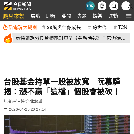
颱風來襲
焦點
即時
要聞
專題
娛樂
運動
全球
新電玩大觀園
88風災伴你成長
跨世代
TCN
英特爾想分食台積電訂單？《金融時報》：它仍須證
明自己
台股基金持單一股被放寬 阮慕驊
揭：漲不贏「這檔」個股會被砍！
記者
林汪靜
/台北報導
2026-04-25 20:27:14