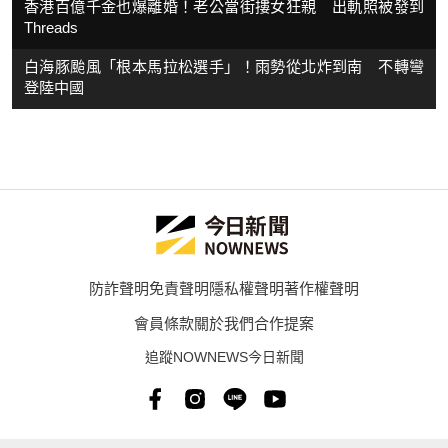
香港百億千金也爆離婚！老公當街摟女狂親 出軌照被發到
Threads
白海豚颱風「根本馬拉松選手」！雨勢從北炸到南 不轉彎
登陸中國
防詐聲明
免責聲明
隱私權聲明
著作權聲明
會員條款
關於我們
合作提案
追蹤NOWNEWS今日新聞