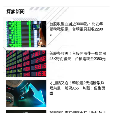
探索新聞
台股收盤血崩近3000點、比去年
關稅戰更傷 台積電只剩收2290
元
美股多收黑！台股開漲後一度翻黑
45K得而復失 台積電跌至2380元
才加碼又崩！韓股連2天熔斷散戶
眼前黑 股票App一片藍：像梅雨
季
韓股揮別雲柱迎來火柱！股民狂丟