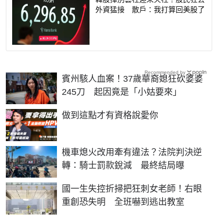
外資猛接 散戶：我打算回美股了
Recommended by
賓州駭人血案！37歲華裔媳狂砍婆婆
245刀 起因竟是「小姑要來」
PR
做到這點才有資格說愛你
機車熄火改用牽有違法？法院判決逆
轉：騎士罰款銳減 最終結局曝
國一生失控折掃把狂刺女老師！右眼
重創恐失明 全班嚇到逃出教室