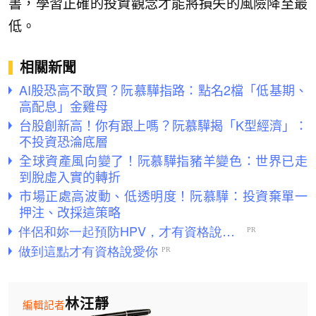
書，學習正確的投資觀念才能將損失的風險降至最
低。
相關新聞
AI股恐高不敢買？阮慕驊指路：點名2檔「低基期、
高配息」金雞母
台股創新高！你有跟上嗎？阮慕驊揭「K型經濟」：
不投資恐淪底層
全球資產風向變了！阮慕驊指豬羊變色：世界已走
到脫虛入實的轉折
市場正處高波動、低透明度！阮慕驊：投資棄單一
押注、改採這策略
林汪靜
編輯記者