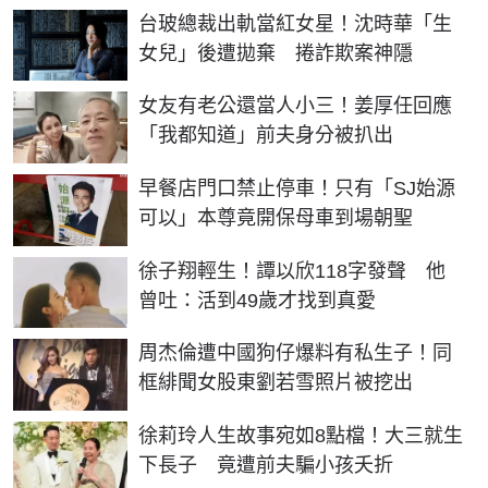
台玻總裁出軌當紅女星！沈時華「生
女兒」後遭拋棄 捲詐欺案神隱
女友有老公還當人小三！姜厚任回應
「我都知道」前夫身分被扒出
早餐店門口禁止停車！只有「SJ始源
可以」本尊竟開保母車到場朝聖
徐子翔輕生！譚以欣118字發聲 他
曾吐：活到49歲才找到真愛
周杰倫遭中國狗仔爆料有私生子！同
框緋聞女股東劉若雪照片被挖出
徐莉玲人生故事宛如8點檔！大三就生
下長子 竟遭前夫騙小孩夭折