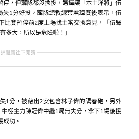
暫停，但龍隊都沒換投，選擇讓「本土洋將」伍
繳出7局失1分好投，龍隊總教練葉君璋賽後表示，伍
下比賽暫停前2度上場找主審交換意見，「伍鐸
有多大，所以是危險啦！」
 請繼續往下閱讀
失1分，被敲出2安包含林子偉的陽春砲，另外
，牛棚主力陳冠偉中繼1局無失分，拿下1場後援
援成功。