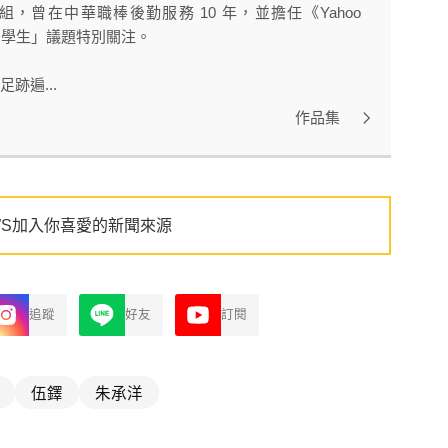
曾在中華職棒後勤服務 10 年，並擔任《Yahoo
球留學生」議題特別關注。
跡遍...
作品集
WS加入你喜愛的新聞來源
追蹤
好友
訂閱
伍鐸
朱承洋