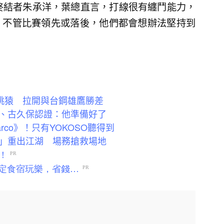
終結者朱承洋，葉總直言，打線很有纏鬥能力，
。不管比賽領先或落後，他們都會想辦法堅持到
天桃猿 拉開與台鋼雄鷹勝差
、古久保認證：他準備好了
co》！只有YOKOSO聽得到
」重出江湖 場務搶救場地