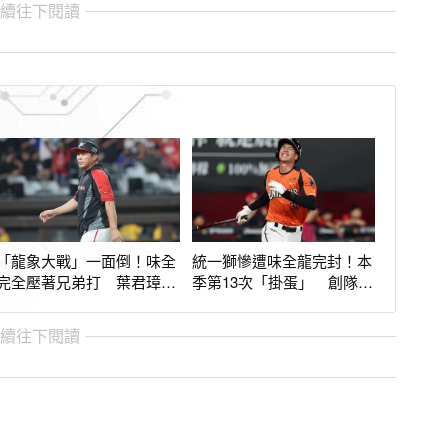
繼續往下閱讀
「龍象大戰」一面倒！味全
統一獅慘遭味全龍完封！本
完全壓著兄弟打 葉君璋指
季第13次「掛蛋」 創隊史
出得點圈差距
37年最差紀錄
繼續往下閱讀