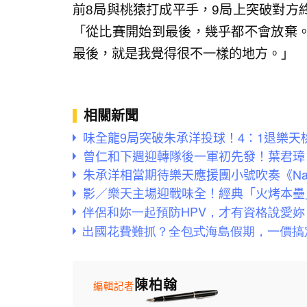
前8局與桃猿打成平手，9局上突破對方
「從比賽開始到最後，幾乎都不會放棄
最後，就是我覺得很不一樣的地方。」
相關新聞
味全龍9局突破朱承洋投球！4：1退樂
曾仁和下週迎轉隊後一軍初先發！葉君璋
朱承洋相當期待樂天應援團小號吹奏《Nar
影／樂天主場迎戰味全！經典「火烤本壘
陳柏翰
編輯記者