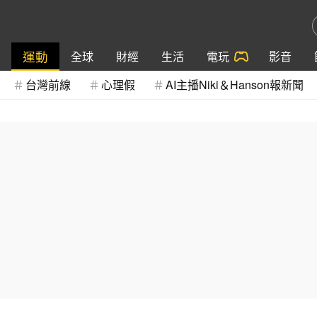
運動
全球
財經
生活
電玩
影音
台灣前線
心理假
AI主播Niki＆Hanson報新聞