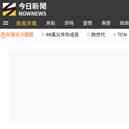
颱風來襲
焦點
即時
要聞
專題
娛樂
新電玩大觀園
88風災伴你成長
跨世代
TCN