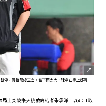
雨暫停，賽後葉總直言，當下雨太大，球拿在手上都濕
9局上突破樂天桃猿終結者朱承洋，以4：1取