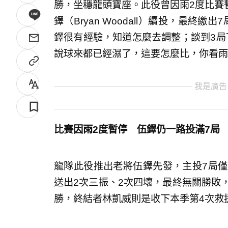
勝，坐穩龍頭寶座。此役曾因雨2度比賽
鐸（Bryan Woodall）續投，最終
鐸很有經驗，知道怎麼去調整；談到3局
說球來都已經濕了，這要怎麼比，你看雨
我是廣告
比賽因雨2度暫停 伍鐸仍一路投滿7局
龍隊此役推出老將伍鐸先發，主投7局僅
送出2次三振、2次四壞，最終無關勝敗
勝，終結者林凱威則是收下本季第4次救