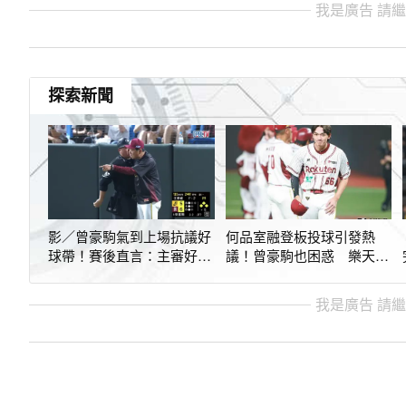
我是廣告 請
探索新聞
影／曾豪駒氣到上場抗議好
何品室融登板投球引發熱
球帶！賽後直言：主審好壞
議！曾豪駒也困惑 樂天球
球真的差太多
團親上火線回應
我是廣告 請