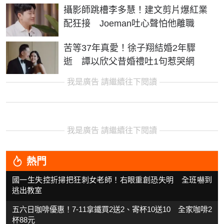
攝影師跳槽李多慧！建文剪片爆紅業
配狂接 Joeman吐心聲怕他離職
苦等37年真愛！徐子翔結婚2年驟
逝 譚以欣父昔婚禮吐1句惹哭網
我是廣告 請繼續往下閱讀
我是廣告 請繼續往下閱讀
熱門
國一生失控折掃把狂刺女老師！右眼重創恐失明 全班嚇到
逃出教室
五六日咖啡優惠！7-11拿鐵買2送2、寄杯10送10 全家咖啡2
杯88元