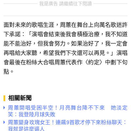
我是廣告 請繼續往下閱讀
面對未來的歌唱生涯，周蕙在舞台上向萬名歌迷許
下承諾：「演唱會結束後我會積極治療，我不知道
能不能治好，但我會努力。如果治好了，我一定會
再唱給大家聽，希望我們下次還可以再見。」演唱
會最後在粉絲大合唱周蕙代表作〈約定〉中劃下句
點。
相關新聞
周蕙開唱受困半空！月亮舞台降不下來 她淡定
笑：我登陸月球失敗
周蕙變身玫瑰女王！連飆9首歌才停下來粉絲聊天：
我就是這麼逼人