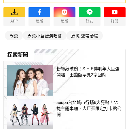
APP
追蹤
追蹤
好友
訂閱
周蕙
周蕙小巨蛋演唱會
周蕙 聲帶萎縮
探索新聞
粉絲敲破碗！S.H.E傳明年大巨蛋
開唱 田馥甄罕見3字回應
aespa台北城市行銷6大亮點！北
捷主題車廂、大巨蛋限定打卡點公
開