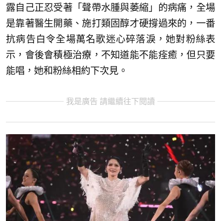
露自己正忍受著「聲帶水腫與萎縮」的病痛，全場
是靠著醫生開藥、施打類固醇才硬撐過來的，一番
抗病告白令全場萬名歌迷心碎落淚，她對粉絲表
示，會後會積極治療，不知道能不能痊癒，但只要
能唱，她和粉絲相約下次見。
我是廣告 請繼續往下閱讀