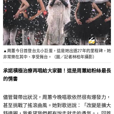
▲周蕙今日首登台北小巨蛋，這是她出道27年的里程碑，她
非常樂在其中、享受舞台。（圖／記者林柏年攝影）
承諾積極治療再唱給大家聽！這是周蕙給粉絲最長
的情書
儘管聲帶出狀況，周蕙今晚唱歌依然很有爆發力，
甚至挑戰了搖滾曲風。她對歌迷說：「改變是擴大
舒適圈，我希望我們都有說走就走的勇氣。」回首