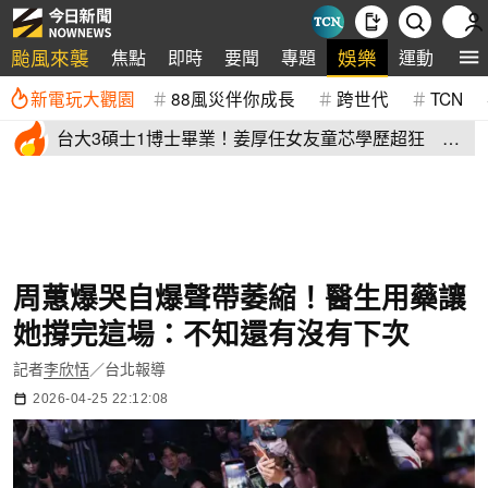
颱風來襲
娛樂
焦點
即時
要聞
專題
運動
全
新電玩大觀園
88風災伴你成長
跨世代
TCN
台大3碩士1博士畢業！姜厚任女友童芯學歷超狂 他
讚爆：比我厲害
周蕙爆哭自爆聲帶萎縮！醫生用藥讓
她撐完這場：不知還有沒有下次
記者
李欣恬
／台北報導
2026-04-25 22:12:08