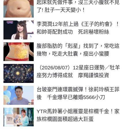
PR
起床就先做件事，沒三天小腹就不見
了! 肚子一天天變小！
李潤潤12年前上過《王子的約會》！
和帥哥配對成功 死訊嚇壞粉絲
PR
腹部脂肪的「剋星」找到了，常吃這
幾物，吃走大肚囊，瘦出小蠻腰
（2026/08/07）12星座日運勢／牡羊
座努力博得成就 摩羯謹慎投資
台玻豪門連環震撼彈！徐莉玲槓王菲
後 千金爆早已離婚5566小刀
YTR馬鈴薯小姐雁靈是棕櫚千金！家
族棕櫚園面積超過大巨蛋