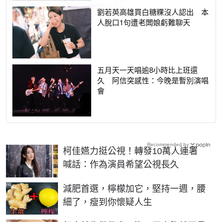
劉若英高雄買白糖粿沒人認出 本
人脫口1句遭老闆娘虧難聊天
五月天一天唱逾8小時比上班還
久 阿信突感性：今晚是暫別演唱
會
Recommended by
柯佳嬿力挺公視！轉發10萬人連署
喊話：作為演員希望公視長久
PR
減肥首選，檸檬加它，堅持一週，腰
細了，瘦到你懷疑人生