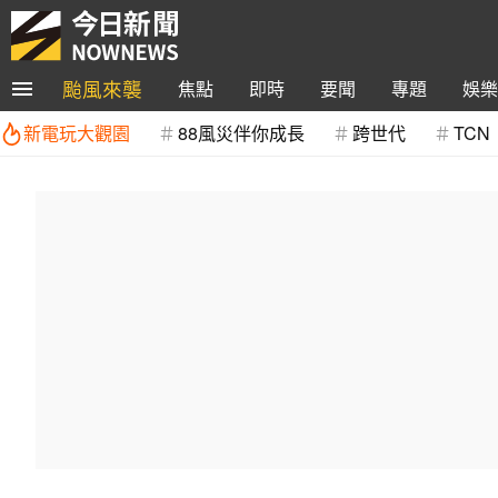
颱風來襲
焦點
即時
要聞
專題
娛樂
新電玩大觀園
88風災伴你成長
跨世代
TCN