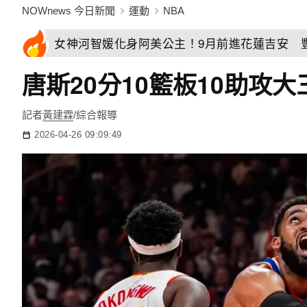
NOWnews 今日新聞
運動
NBA
女神河智媛化身阿美公主！9月前進花蓮吉安 
唐斯20分10籃板10助攻大
記者
黃建霖
/綜合報導
2026-04-26 09:09:49