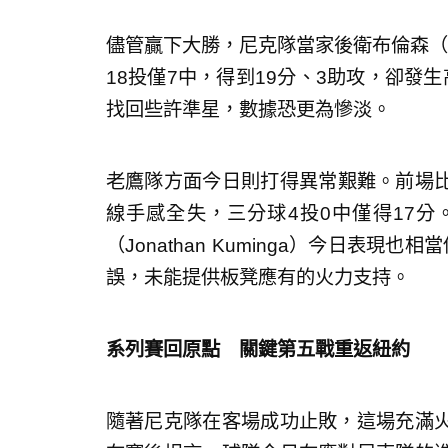
儘管贏下大勝，尼克隊當家後衛布倫森（Jal
18投僅7中，得到19分、3助攻，卻發
找回些許準星，數據恐更為慘淡。
老鷹隊方面今日則打得異常艱難。前場比賽表
線手感全失，三分球4投0中僅得17
（Jonathan Kuminga）今日表現
誤，未能提供板凳應有的火力支持。
系列賽回原點 關鍵第五戰重返紐約
隨著尼克隊在客場成功止敗，這場充滿