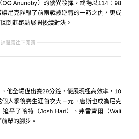
諾比（OG Anunoby）的優異發揮，終場以114：98
僅讓尼克隊報了前兩戰被逆轉的一箭之仇，更成
將回到起跑點展開後續對決。
 請繼續往下閱讀
。他全場僅出賽29分鐘，便展現極高效率，10
達成個人季後賽生涯首次大三元。唐斯也成為尼克
了哈特（Josh Hart）、弗雷齊爾（Walt
e）等前輩的腳步。