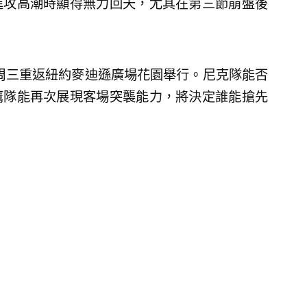
進攻高潮時顯得無力回天，尤其在第三節崩盤後
周三重返紐約麥迪遜廣場花園舉行。尼克隊能否
鷹隊能再次展現客場突襲能力，將決定誰能搶先