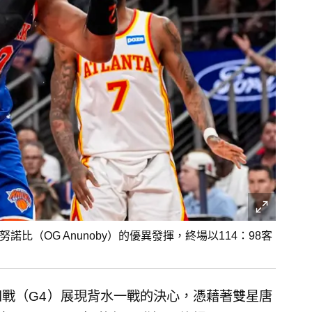
阿努諾比（OG Anunoby）的優異發揮，終場以114：98客
四戰（G4）展現背水一戰的決心，憑藉著雙星唐