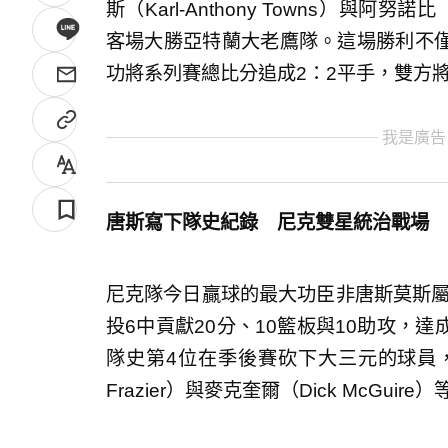
斯（Karl-Anthony Towns）與阿努
客場大勝亞特蘭大老鷹隊。這場勝利不
功將系列賽總比分追成2：2平手，雙方
我是廣告
唐斯寫下隊史紀錄 尼克雙星統治戰場
尼克隊今日贏球的最大功臣非唐斯莫斯屬
投6中貢獻20分、10籃板與10助攻，
隊史第4位在季後賽砍下大三元的球員，追平
Frazier）與麥克奎爾（Dick McGuir