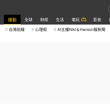
運動
全球
財經
生活
電玩
影音
台灣前線
心理假
AI主播Niki＆Hanson報新聞