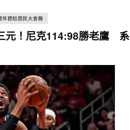
豐年節尬原民大會舞
三元！尼克114:98勝老鷹 系