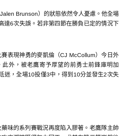
en Brunson）的狀態依然令人憂慮。他全場
生高達6次失誤。若非第四節在勝負已定的情況下
現神勇的麥凱倫（CJ McCollum）今日外
分。此外，被老鷹寄予厚望的前勇士前鋒庫明加
也相當低迷，全場10投僅3中，得到10分並發生2次失
火藥味的系列賽戰況再度陷入膠著。老鷹隊主帥