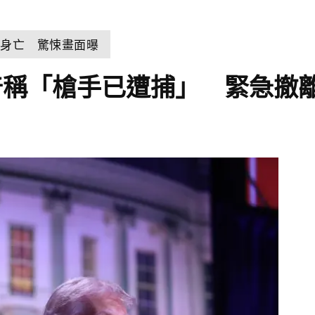
擊身亡 驚悚畫面曝
普稱「槍手已遭捕」 緊急撤