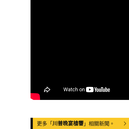
更多「
川普晚宴槍響
」相關新聞。