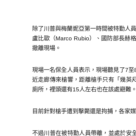
除了川普與梅蘭妮亞第一時間被特勤人員帶
盧比歐（Marco Rubio）、國防部長赫
撤離現場。
現場一名保全人員表示，現場聽見了7至
近走廊傳來槍響，距離槍手只有「幾英
廁所，裡頭還有15人左右也在該處避難
目前針對槍手遭到擊斃還是拘捕，各家媒
不過川普在被特勤人員帶離，並處於安