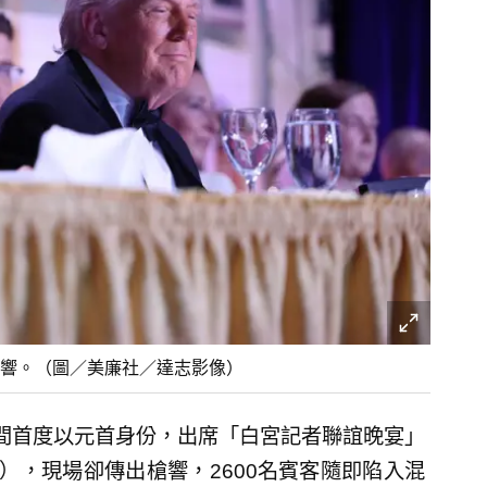
響。（圖／美廉社／達志影像）
5日晚間首度以元首身份，出席「白宮記者聯誼晚宴」
s' Dinner），現場卻傳出槍響，2600名賓客隨即陷入混