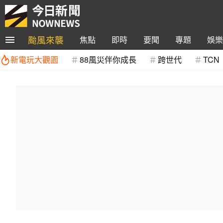
颱風來襲
焦點
即時
要聞
專題
娛樂
新電玩大觀園
88風災伴你成長
跨世代
TCN