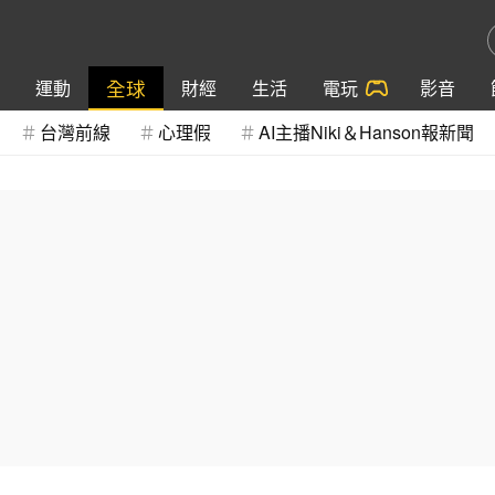
全球
運動
財經
生活
電玩
影音
台灣前線
心理假
AI主播Niki＆Hanson報新聞