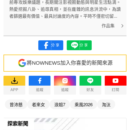
前專攻娛樂議題，長期關注影視圈動態與明星生活點滴。
熱愛挖掘八卦、追尋真相，並在龐雜的訊息洪流中，為讀
者篩選最有價值、最具討論度的內容。平時不僅密切留...
作品集
分享
分享
將NOWNEWS加入你喜愛的新聞來源
APP
追蹤
追蹤
好友
訂閱
曾沛慈
者來女
浪姐7
乘風2026
淘汰
探索新聞