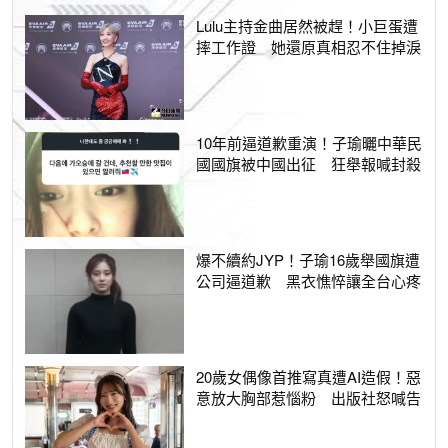
Lulu主持金曲居然被趕！小巨蛋遭
摔工作證 她還原真相忍不住掉淚
10年前逼道歉重演！子瑜曬中華民
國國旗被中國出征 狂舉報喊封殺
爆不續約JYP！子瑜16歲舉國旗遭
公司逼道歉 黑衣憔悴讓全台心疼
20歲女偶像首推寫真遭AI造假！惡
意放大胸部惹惱粉 出版社怒喊告