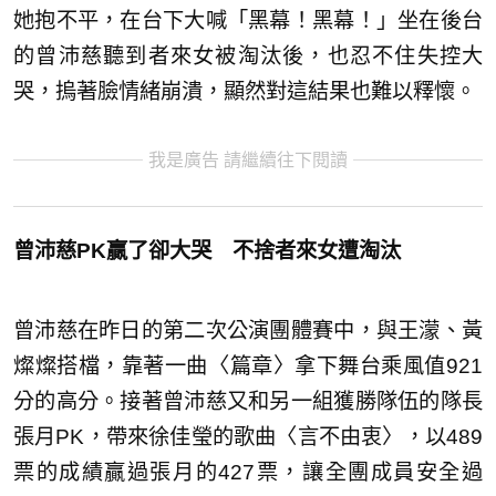
她抱不平，在台下大喊「黑幕！黑幕！」坐在後台
的曾沛慈聽到者來女被淘汰後，也忍不住失控大
哭，摀著臉情緒崩潰，顯然對這結果也難以釋懷。
我是廣告 請繼續往下閱讀
曾沛慈PK贏了卻大哭 不捨者來女遭淘汰
曾沛慈在昨日的第二次公演團體賽中，與王濛、黃
燦燦搭檔，靠著一曲〈篇章〉拿下舞台乘風值921
分的高分。接著曾沛慈又和另一組獲勝隊伍的隊長
張月PK，帶來徐佳瑩的歌曲〈言不由衷〉，以489
票的成績贏過張月的427票，讓全團成員安全過