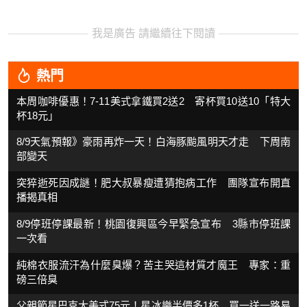
我是廣告 請繼續往下閱讀
熱門
本周咖啡優惠！7-11美式拿鐵買2送2 寄杯買10送10「特大
杯18元」
8/9天氣預報》豪雨再炸一天！白海豚颱風明天才走 下周南
部變天
突猝逝死因成謎！肥大叔暴瘦遭猜抱病工作 團隊宣布開直
播揭真相
8/9停班停課最新！桃園復興區今早緊急宣布 3縣市停班課
一次看
純棉衣服流汗為什麼臭爆？苦主哭這材質才魔王 專家：重
磅三倍臭
父親節星巴克大美式75元！星冰樂半價多1杯 買一送一路易