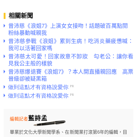
相關新聞
曾沛慈《浪姐7》上演女女接吻！話題破百萬點閱
粉絲暴動喊親我
曾沛慈參戰《浪姐》累到生病！吃消炎藥疲憊喊：
我可以活著回家嗎
曾沛慈太可愛！回家故意不卸妝 勾老公：讓你看
見我公主般的樣貌
曾沛慈爆退賽《浪姐7》？本人開直播親回應 高票
晉級卻被疑黑箱
藍詩孟
編輯記者
畢業於文化大學新聞學系、在新聞業打滾第6年的編輯，目