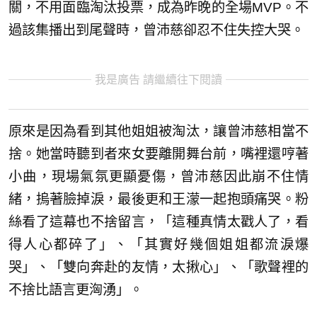
關，不用面臨淘汰投票，成為昨晚的全場MVP。不
過該集播出到尾聲時，曾沛慈卻忍不住失控大哭。
我是廣告 請繼續往下閱讀
原來是因為看到其他姐姐被淘汰，讓曾沛慈相當不
捨。她當時聽到者來女要離開舞台前，嘴裡還哼著
小曲，現場氣氛更顯憂傷，曾沛慈因此崩不住情
緒，摀著臉掉淚，最後更和王濛一起抱頭痛哭。粉
絲看了這幕也不捨留言，「這種真情太戳人了，看
得人心都碎了」、「其實好幾個姐姐都流淚爆
哭」、「雙向奔赴的友情，太揪心」、「歌聲裡的
不捨比語言更洶湧」。