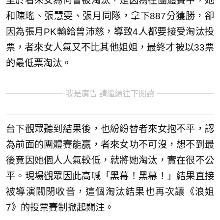
至於者來女為何會被淘汰，是因為在團體賽中，她
和陳瑤、張慧雯、張月同隊，拿下887分獲勝，卻
因為張月PK輸給曾沛慈，導致4人都要接受淘汰投
票，者來女人氣又不比其他姐姐，最終才被以33票
的最低票淘汰。
我是廣告 請繼續往下閱讀
台下觀眾聽到結果後，也紛紛替者來女抱不平，認
為前面的團體賽能贏，者來女功不可沒，想不到最
後竟因她個人人氣較低，就將她淘汰，實在很不公
平。現場觀眾因此高喊「黑幕！黑幕！」結果直接
被導演關閉收音，這個淘汰結果也再次讓《浪姐
7》的投票賽制掀起關注。