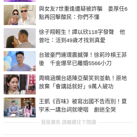
與女友7世重逢遭疑被詐騙 姜厚任6
點再回擊酸民：你們不懂
徐子翔輕生！譚以欣118字發聲 他
曾吐：活到49歲才找到真愛
台玻豪門連環震撼彈！徐莉玲槓王菲
後 千金爆早已離婚5566小刀
周曉涵爛台語陳亞蘭笑到並軌！原地
放棄「會講話就好」9萬人破功
王凱《百味》被寫出國不告而別！夏
宇禾一講台詞就哽咽 劇迷全哭
我是廣告 請繼續往下閱讀