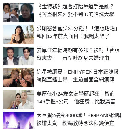
《金特務》超會打跆拳道手是誰？
《苦盡柑來》娶不到IU的哈洗大叔
公廁密會富少30分鐘！「港版瑤瑤」
親回12年前真面目：我喝太醉了
姜厚任年輕時期有多帥？被封「台版
蘇志燮」 昔罕吐終身未婚理由
追星被網暴！ENHYPEN日本正妹粉
絲疑直播上吊 生前畫面全網瘋傳
姜厚任小24歲女友學歷超狂！智商
146手握5公司 他狂讚：比我厲害
大巨蛋2樓竟8000塊！BIGBANG開唱
被嫌太貴 粉絲教轉念法秒變便宜