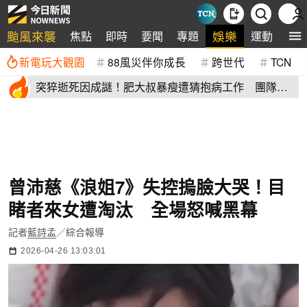
颱風來襲
娛樂
焦點
即時
要聞
專題
運動
全
新電玩大觀園
88風災伴你成長
跨世代
TCN
突猝逝死因成謎！肥大叔暴瘦遭猜抱病工作 團隊宣
布開直播揭真相
曾沛慈《浪姐7》失控摀臉大哭！目
睹者來女遭淘汰 全場怒喊黑幕
記者
藍詩孟
／綜合報導
2026-04-26 13:03:01