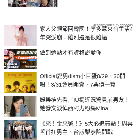
Recommended by
家人父親節回韓國！李多慧來台生活4
年突淚崩：離別還是很難過
PR
做到這點才有資格說愛你
Official髭男dism小巨蛋8/29、30開
唱！3/31會員開賣、7票價一覽
娛樂搶先看／IU揭近況驚見前男友！
她發文淚悼西村力粉絲Mina
《來！金來號！》5大必追亮點！周興
哲首扛男主、台版梨泰院開戰