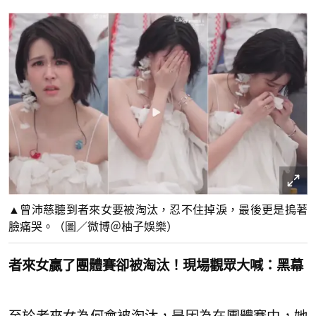
▲曾沛慈聽到者來女要被淘汰，忍不住掉淚，最後更是摀著
臉痛哭。（圖／微博＠柚子娛樂）
者來女贏了團體賽卻被淘汰！現場觀眾大喊：黑幕