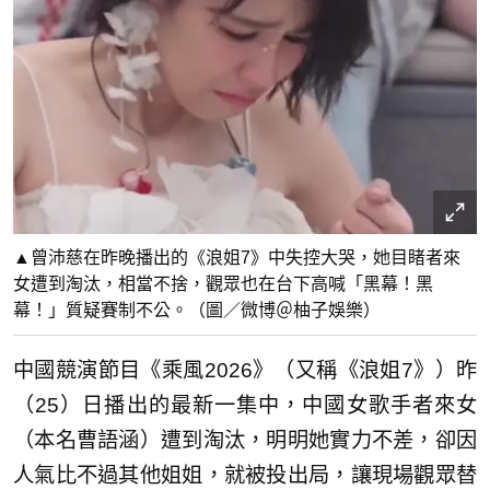
▲曾沛慈在昨晚播出的《浪姐7》中失控大哭，她目睹者來
女遭到淘汰，相當不捨，觀眾也在台下高喊「黑幕！黑
幕！」質疑賽制不公。（圖／微博＠柚子娛樂）
中國競演節目《乘風2026》（又稱《浪姐7》）昨
（25）日播出的最新一集中，中國女歌手者來女
（本名曹語涵）遭到淘汰，明明她實力不差，卻因
人氣比不過其他姐姐，就被投出局，讓現場觀眾替