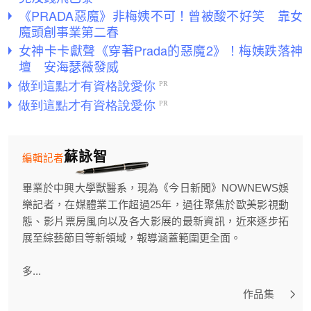
《PRADA惡魔》非梅姨不可！曾被酸不好笑 靠女
魔頭創事業第二春
女神卡卡獻聲《穿著Prada的惡魔2》！梅姨跌落神
壇 安海瑟薇發威
蘇詠智
編輯記者
畢業於中興大學獸醫系，現為《今日新聞》NOWNEWS娛
樂記者，在媒體業工作超過25年，過往聚焦於歐美影視動
態、影片票房風向以及各大影展的最新資訊，近來逐步拓
展至綜藝節目等新領域，報導涵蓋範圍更全面。
多...
作品集