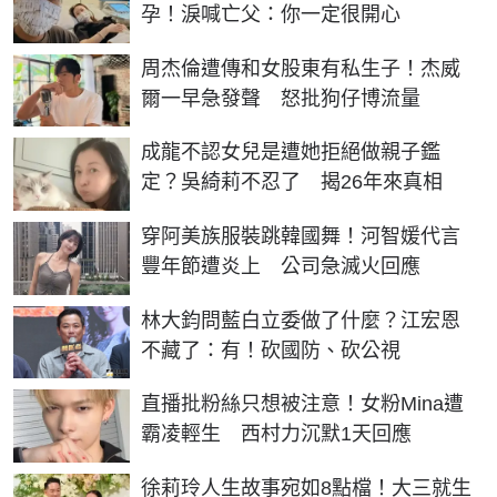
孕！淚喊亡父：你一定很開心
周杰倫遭傳和女股東有私生子！杰威
爾一早急發聲 怒批狗仔博流量
成龍不認女兒是遭她拒絕做親子鑑
定？吳綺莉不忍了 揭26年來真相
穿阿美族服裝跳韓國舞！河智媛代言
豐年節遭炎上 公司急滅火回應
林大鈞問藍白立委做了什麼？江宏恩
不藏了：有！砍國防、砍公視
直播批粉絲只想被注意！女粉Mina遭
霸凌輕生 西村力沉默1天回應
徐莉玲人生故事宛如8點檔！大三就生