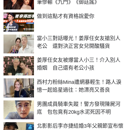
筆慘輸《九門》《御廷謠》
PR
做到這點才有資格說愛你
當小三對話曝光！姜厚任女友搶別人
老公 還對決正宮女兒開酸騷貨
姜厚任女友被爆當人小三！介入別人
婚姻 自己還有老公小孩
西村力粉絲Mina遭網暴輕生！路人淚
憶一起追星過往：她漂亮又善良
男團成員騎車失蹤！警方發現陳屍河
底 包包竟有20kg水泥死因不明
北影影后李亦捷結婚3年父親節宣布懷