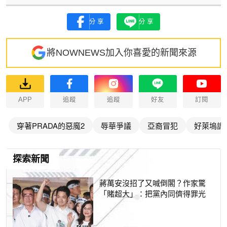
分享
分享
將NOWNEWS加入你喜愛的新聞來源
APP
追蹤
追蹤
好友
訂閱
穿著PRADA的惡魔2
辱華爭議
亞裔冒犯
好萊塢調
探索新聞
蔣萬安沒招了又喊倒閣？作家驚
「賭超大」：把黨內同儕得罪光