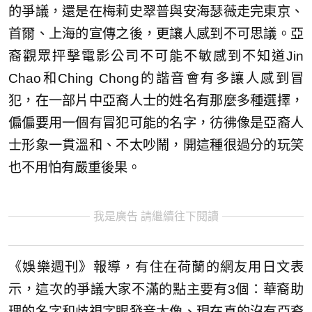
的爭議，還是在梅莉史翠普與安海瑟薇走完東京、
首爾、上海的宣傳之後，更讓人感到不可思議。亞
裔觀眾抨擊電影公司不可能不敏感到不知道Jin
Chao和Ching Chong的諧音會有多讓人感到冒
犯，在一部片中亞裔人士的姓名有那麼多種選擇，
偏偏要用一個有冒犯可能的名字，彷彿像是亞裔人
士形象一貫溫和、不太吵鬧，開這種很過分的玩笑
也不用怕有嚴重後果。
我是廣告 請繼續往下閱讀
《娛樂週刊》報導，有住在荷蘭的網友用日文表
示，這次的爭議大家不滿的點主要有3個：華裔助
理的名字和歧視字眼發音太像、現在真的沒有亞裔