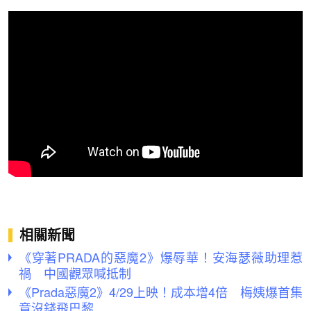
相關新聞
《穿著PRADA的惡魔2》爆辱華！安海瑟薇助理惹
禍 中國觀眾喊抵制
《Prada惡魔2》4/29上映！成本增4倍 梅姨爆首集
竟沒錢飛巴黎