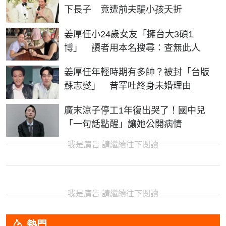
下長子 竟遭前夫騙小孩夭折
姜厚任小24歲女友「擁台大3碩1
博」 讀者用本名搜尋：查無此人
姜厚任年輕時期有多帥？被封「台版
蘇志燮」 昔罕吐終身未婚理由
廣末涼子停工1年復出哭了！國中兒
「一句話點醒」讓她公開病情
我是廣告 請繼續往下閱讀
我是廣告 請繼續往下閱讀
熱門