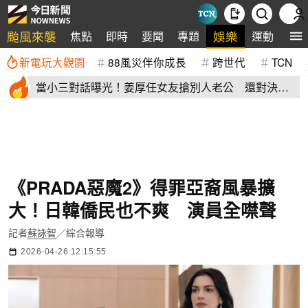
颱風來襲
娛樂
焦點
即時
要聞
專題
運動
全
新電玩大觀園
88風災伴你成長
跨世代
TCN
當小三對話曝光！姜厚任女友搶別人老公 還對決正
宮女兒開酸騷貨
《PRADA惡魔2》得罪亞裔風暴擴
大！日韓僑民也不爽 演員全噤聲
記者
蘇詠智
／綜合報導
2026-04-26 12:15:55