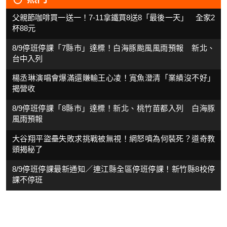
父親節咖啡買一送一！7-11拿鐵買8送8「最後一天」 全家2
杯88元
8/9停班停課「7縣市」達標！白海豚颱風風雨預報 新北、
台中入列
楊丞琳演唱會爆滿還賺輸王心凌！寬魚澄清「業績沒不好」
揭營收
8/9停班停課「8縣市」達標！新北、桃竹苗都入列 白海豚
風雨預報
大谷翔平盜壘失敗求挑戰被無視！網怒噴為何裝死？道奇教
頭揭秘了
8/9停班停課最新通知／連江縣全區停班停課！新竹縣8校停
課不停班