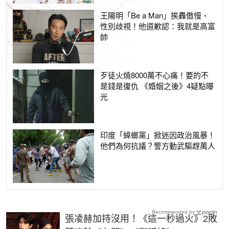
王陽明「Be a Man」挨轟傲慢、
性別歧視！他道歉認：我就是高富
帥
歹徒火燒8000萬不心痛！要的不
是錢是復仇 《婚姻之後》4疑點曝
光
印度「蟑螂黨」掀迷因政治風暴！
他們為何抗議？警方動武驅趕萬人
Recommended by
張凌赫加持沒用！《這一秒過火》2敗