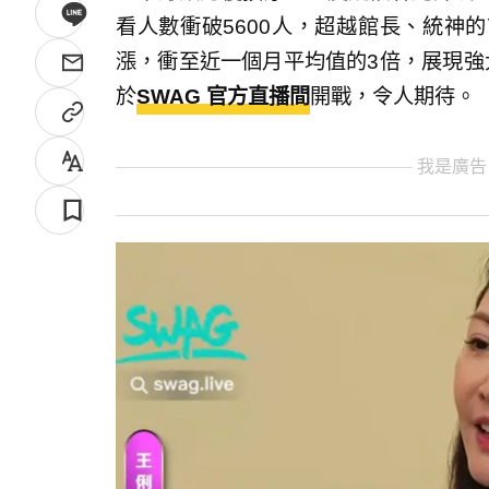
看人數衝破5600人，超越館長、統神
漲，衝至近一個月平均值的3倍，展現強
於
SWAG 官方直播間
開戰，令人期待。
我是廣告