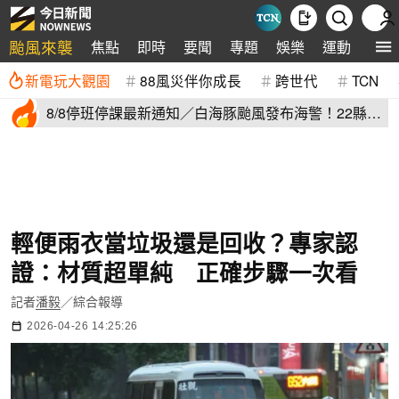
颱風來襲
焦點
即時
要聞
專題
娛樂
運動
全球
新電玩大觀園
88風災伴你成長
跨世代
TCN
8/8停班停課最新通知／白海豚颱風發布海警！22縣市
正常上班上課
輕便雨衣當垃圾還是回收？專家認
證：材質超單純 正確步驟一次看
記者
潘毅
／綜合報導
2026-04-26 14:25:26