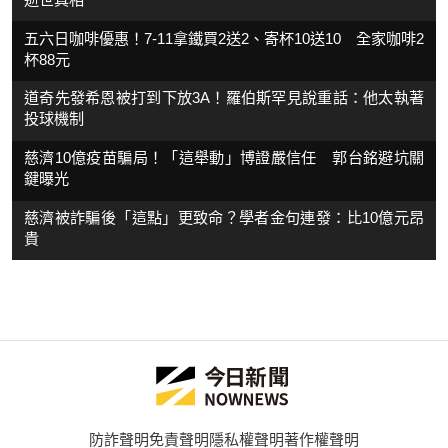
五六日咖啡優惠！7-11拿鐵買2送2、寄杯10送10 全家咖啡2
杯88元
道奇先發希恩被打到下放3A！羅伯斯罕見說重話：他太執著
投球機制
慈濟10億疫苗騙局！「這舉動」博證嚴信任 郭台銘避坑關
鍵曝光
慈濟被詐騙後「這點」更致命？學者金句連發：比10億元昂
貴
防詐聲明
免責聲明
隱私權聲明
著作權聲明