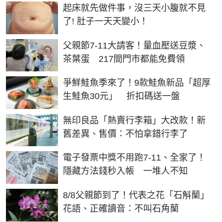
PR
起床就先做件事，沒三天小腹就不見
了! 肚子一天天變小！
父親節7-11大請客！量血壓送豆漿、
茶葉蛋 217間門市都能免費領
爭鮮鮭魚季來了！9款鮭魚新品「超厚
生鮭魚30元」 折扣碼送一盤
無印良品「熱賣行李箱」大改款！新
舊差異、售價：不怕拿錯行李了
電子發票中獎不用跑7-11、全家了！
隱藏方法錢秒入帳 一堆人不知
8/8父親節到了！代表之花「石斛蘭」
花語、正確讀音：不叫石角蘭