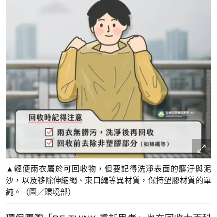
▲輕便雨衣屬於可回收物，但要記得洗淨表面的髒汙與泥
沙，以及移除伸縮繩、束口繩等異材質，保持塑膠材質的單
純。（圖／環境部）