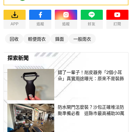
APP
追蹤
追蹤
好友
訂閱
回收
輕便雨衣
鋒面
一般雨衣
探索新聞
錯了一輩子！削皮器旁「2個小耳
朵」真實用途曝光：原來不是裝飾
防水閘門怎麼裝？沙包正確堆法防
颱準備必看 這縣市最高補助30萬