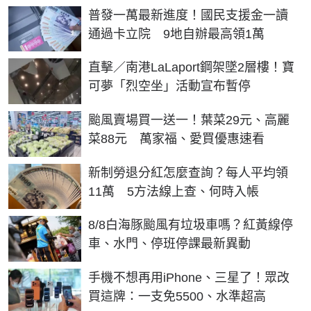
普發一萬最新進度！國民支援金一讀
通過卡立院 9地自辦最高領1萬
直擊／南港LaLaport鋼架墜2層樓！寶
可夢「烈空坐」活動宣布暫停
颱風賣場買一送一！葉菜29元、高麗
菜88元 萬家福、愛買優惠速看
新制勞退分紅怎麼查詢？每人平均領
11萬 5方法線上查、何時入帳
8/8白海豚颱風有垃圾車嗎？紅黃線停
車、水門、停班停課最新異動
手機不想再用iPhone、三星了！眾改
買這牌：一支免5500、水準超高