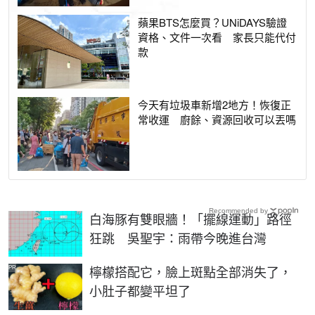
蘋果BTS怎麼買？UNiDAYS驗證
資格、文件一次看 家長只能代付
款
今天有垃圾車新增2地方！恢復正
常收運 廚餘、資源回收可以丟嗎
Recommended by
白海豚有雙眼牆！「擺線運動」路徑
狂跳 吳聖宇：雨帶今晚進台灣
PR
檸檬搭配它，臉上斑點全部消失了，
小肚子都變平坦了