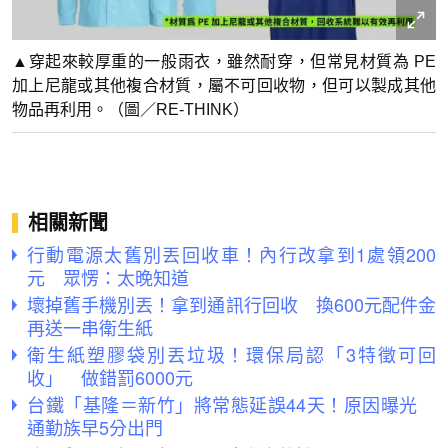
▲穿起來較厚重的一般雨衣，雖然耐穿，但常見材質為 PE
加上尼龍或其他複合材質，屬不可回收物，但可以製成其他
物品再利用。（圖／RE-THINK）
相關新聞
行動電源太舊別丟回收車！內行改拿到1處領200
元 眾愣：太晚知道
壞掉舊手機別丟！拿到通訊行回收 換600元配件金
再送一串衛生紙
衛生紙塑膠袋別丟垃圾！環保局認「3特徵可回
收」 做錯罰6000元
台鐵「基隆＝新竹」將常態延誤44天！原因曝光
通勤族早5分出門