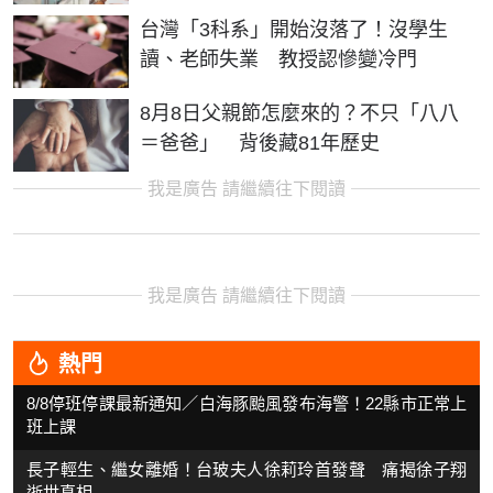
台灣「3科系」開始沒落了！沒學生
讀、老師失業 教授認慘變冷門
8月8日父親節怎麼來的？不只「八八
＝爸爸」 背後藏81年歷史
我是廣告 請繼續往下閱讀
我是廣告 請繼續往下閱讀
熱門
8/8停班停課最新通知／白海豚颱風發布海警！22縣市正常上
班上課
長子輕生、繼女離婚！台玻夫人徐莉玲首發聲 痛揭徐子翔
逝世真相