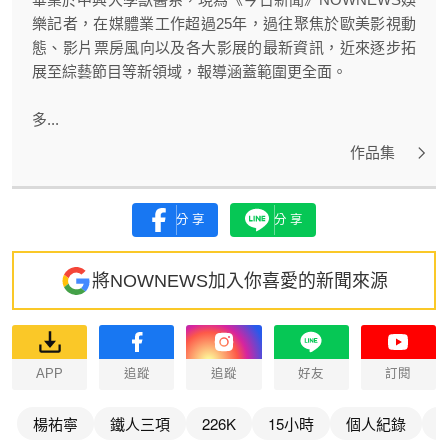
樂記者，在媒體業工作超過25年，過往聚焦於歐美影視動
態、影片票房風向以及各大影展的最新資訊，近來逐步拓
展至綜藝節目等新領域，報導涵蓋範圍更全面。
多...
作品集
分享
分享
將NOWNEWS加入你喜愛的新聞來源
APP
追蹤
追蹤
好友
訂閱
楊祐寧
鐵人三項
226K
15小時
個人紀錄