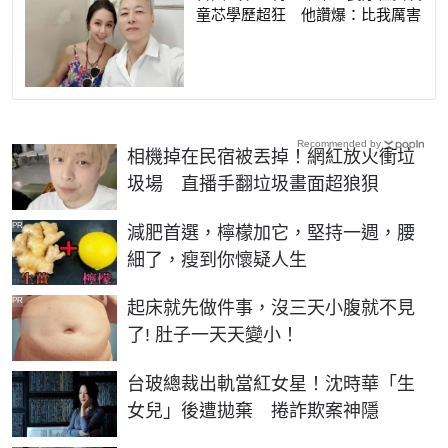
童芯學歷超狂 他讚爆：比我厲害
Recommended by
相機掉在民宿被丟掉！網紅放火衝垃
圾場 直播手翻垃圾畫面超狼狽
PR
減肥首選，檸檬加它，堅持一週，腰
細了，瘦到你懷疑人生
PR
起床就先做件事，沒三天小腹就不見
了! 肚子一天天變小！
台玻總裁出軌當紅女星！沈時華「生
女兒」後遭拋棄 捲詐欺案神隱