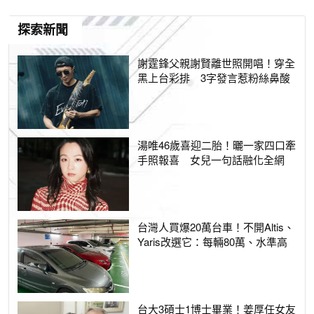
探索新聞
謝霆鋒父親謝賢離世照開唱！穿全
黑上台彩排 3字發言惹粉絲鼻酸
湯唯46歲喜迎二胎！曬一家四口牽
手照報喜 女兒一句話融化全網
台灣人買爆20萬台車！不開Altis、
Yaris改選它：每輛80萬、水準高
台大3碩士1博士畢業！姜厚任女友