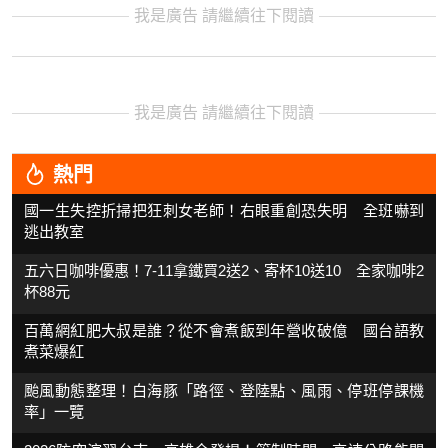
我是廣告 請繼續往下閱讀
我是廣告 請繼續往下閱讀
熱門
國一生失控折掃把狂刺女老師！右眼重創恐失明 全班嚇到
逃出教室
五六日咖啡優惠！7-11拿鐵買2送2、寄杯10送10 全家咖啡2
杯88元
百萬網紅肥大叔是誰？從不會煮飯到年營收破億 國台語教
煮菜爆紅
颱風動態整理！白海豚「路徑、登陸點、風雨、停班停課機
率」一覽