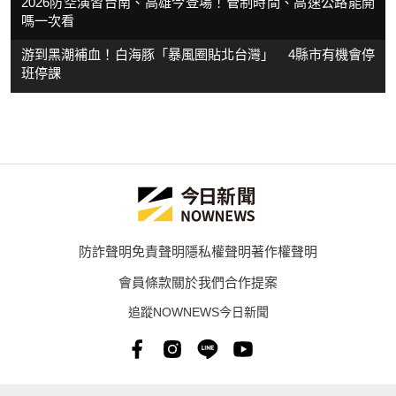
2026防空演習台南、高雄今登場！管制時間、高速公路能開
嗎一次看
游到黑潮補血！白海豚「暴風圈貼北台灣」 4縣市有機會停
班停課
防詐聲明
免責聲明
隱私權聲明
著作權聲明
會員條款
關於我們
合作提案
追蹤NOWNEWS今日新聞