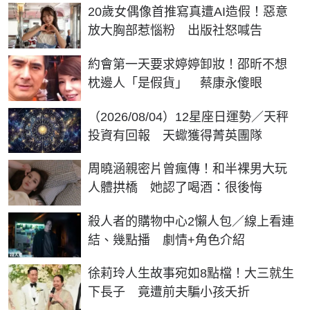
20歲女偶像首推寫真遭AI造假！惡意
放大胸部惹惱粉 出版社怒喊告
約會第一天要求婷婷卸妝！邵昕不想
枕邊人「是假貨」 蔡康永傻眼
（2026/08/04）12星座日運勢／天秤
投資有回報 天蠍獲得菁英團隊
周曉涵親密片曾瘋傳！和半裸男大玩
人體拱橋 她認了喝酒：很後悔
殺人者的購物中心2懶人包／線上看連
結、幾點播 劇情+角色介紹
徐莉玲人生故事宛如8點檔！大三就生
下長子 竟遭前夫騙小孩夭折