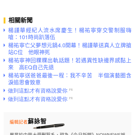
相關新聞
楊謹華經紀人流水席慶生！楊祐寧穿交警制服嗨
嗆：101時尚趴落伍
楊祐寧亡父夢想元鍋4.0開幕！楊謹華送真人立牌搶
站C位 他眼神死
楊祐寧神回粿粿出軌話題！若遇異性缺邊界感黏上
來 高EQ自己先退
楊祐寧送爸爸最後一程：我不辛苦 半個演藝圈含
淚追思會致意
蘇詠智
編輯記者
畢業於中興大學獸醫系，現為《今日新聞》NOWNEWS娛