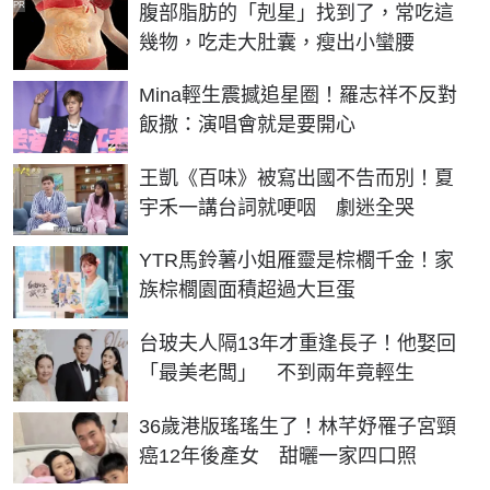
PR
腹部脂肪的「剋星」找到了，常吃這
幾物，吃走大肚囊，瘦出小蠻腰
Mina輕生震撼追星圈！羅志祥不反對
飯撒：演唱會就是要開心
王凱《百味》被寫出國不告而別！夏
宇禾一講台詞就哽咽 劇迷全哭
YTR馬鈴薯小姐雁靈是棕櫚千金！家
族棕櫚園面積超過大巨蛋
台玻夫人隔13年才重逢長子！他娶回
「最美老闆」 不到兩年竟輕生
36歲港版瑤瑤生了！林芊妤罹子宮頸
癌12年後產女 甜曬一家四口照