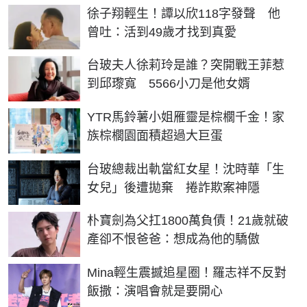
徐子翔輕生！譚以欣118字發聲 他
曾吐：活到49歲才找到真愛
台玻夫人徐莉玲是誰？突開戰王菲惹
到邱瓈寬 5566小刀是他女婿
YTR馬鈴薯小姐雁靈是棕櫚千金！家
族棕櫚園面積超過大巨蛋
台玻總裁出軌當紅女星！沈時華「生
女兒」後遭拋棄 捲詐欺案神隱
朴寶劍為父扛1800萬負債！21歲就破
產卻不恨爸爸：想成為他的驕傲
Mina輕生震撼追星圈！羅志祥不反對
飯撒：演唱會就是要開心