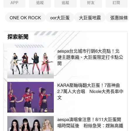
APP
追蹤
追蹤
好友
訂閱
ONE OK ROCK
oor大巨蛋
大巨蛋地震
張惠妹條
探索新聞
aespa台北城市行銷6大亮點！北
捷主題車廂、大巨蛋限定打卡點公
開
KARA壓軸嗨翻大巨蛋！7首神曲
2.7萬人大合唱 Nicole大秀長串中
文
aespa演唱會注意！8/11大巨蛋開
唱時間延後 粉絲急哭：趕無高鐵