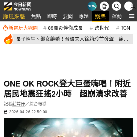
颱風來襲
娛樂
焦點
即時
要聞
專題
運動
全
新電玩大觀園
88風災伴你成長
跨世代
TCN
長子輕生、繼女離婚！台玻夫人徐莉玲首發聲 痛揭
徐子翔逝世真相
ONE OK ROCK登大巨蛋嗨唱！附近
居民地震狂搖2小時 超崩潰求改善
記者
莊婷伃
／綜合報導
2026-04-26 22:50:00