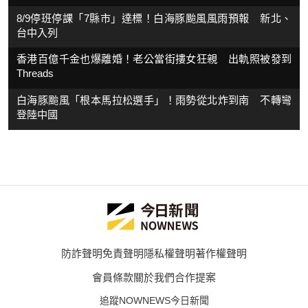
8/9停班停課「7縣市」達標！白海豚颱風風雨預報 新北、
台中入列
香港百億千金也爆離婚！老公當街摟女狂親 出軌照被發到
Threads
白海豚颱風「根本馬拉松選手」！雨勢從北炸到南 不轉彎
登陸中國
防詐聲明
免責聲明
隱私權聲明
著作權聲明
會員條款
關於我們
合作提案
追蹤NOWNEWS今日新聞