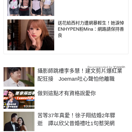
送花給西村力遭網暴輕生！她淚悼
ENHYPEN粉Mina：網路請保持善
良
Recommended by
攝影師跳槽李多慧！建文剪片爆紅業
配狂接 Joeman吐心聲怕他離職
PR
做到這點才有資格說愛你
苦等37年真愛！徐子翔結婚2年驟
逝 譚以欣父昔婚禮吐1句惹哭網