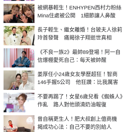
被網暴輕生！ENHYPEN西村力粉絲
Mina住處被公開 1細節讓人鼻酸
長子輕生、繼女離婚！台玻夫人徐莉
玲首發聲 痛揭徐子翔逝世真相
《不良一族2》最帥89登場！阿一自
信爆棚愛死自己：每天被帥醒
姜厚任小24歲女友學歷超狂！智商
146手握5公司 他狂讚：比我厲害
不要再踢了！女星6歲兒看《蜘蛛人》
作亂 路人對他頭澆奶油報復
曾自稱更生人！肥大叔創上億商機
揭成功心法：自己不要的別給人