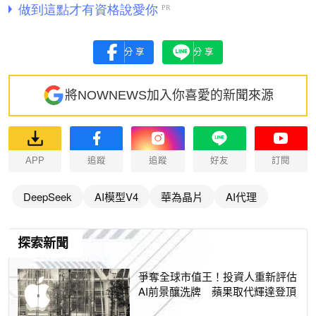
分享
分享
將NOWNEWS加入你喜愛的新聞來源
APP
追蹤
追蹤
好友
訂閱
DeepSeek
AI模型V4
華為晶片
AI代理
探索新聞
爭奪全球市值王！投資人重新評估
AI前景釀洗牌 蘋果取代輝達登頂