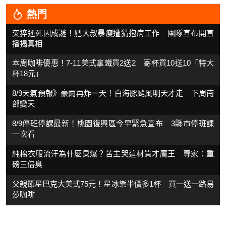
熱門
突猝逝死因成謎！肥大叔暴瘦遭猜抱病工作 團隊宣布開直
播揭真相
本周咖啡優惠！7-11美式拿鐵買2送2 寄杯買10送10「特大
杯18元」
8/9天氣預報》豪雨再炸一天！白海豚颱風明天才走 下周南
部變天
8/9停班停課最新！桃園復興區今早緊急宣布 3縣市停班課
一次看
純棉衣服流汗為什麼臭爆？苦主哭這材質才魔王 專家：重
磅三倍臭
父親節星巴克大美式75元！星冰樂半價多1杯 買一送一路易
莎咖啡