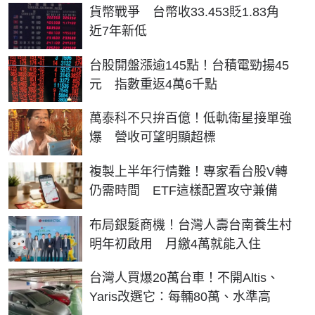
貨幣戰爭 台幣收33.453貶1.83角
近7年新低
台股開盤漲逾145點！台積電勁揚45
元 指數重返4萬6千點
萬泰科不只拚百億！低軌衛星接單強
爆 營收可望明顯超標
複製上半年行情難！專家看台股V轉
仍需時間 ETF這樣配置攻守兼備
布局銀髮商機！台灣人壽台南養生村
明年初啟用 月繳4萬就能入住
台灣人買爆20萬台車！不開Altis、
Yaris改選它：每輛80萬、水準高