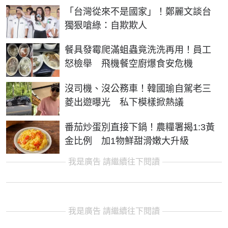
「台灣從來不是國家」！鄭麗文談台
獨狠嗆綠：自欺欺人
餐具發霉爬滿蛆蟲竟洗洗再用！員工
怒檢舉 飛機餐空廚爆食安危機
沒司機、沒公務車！韓國瑜自駕老三
菱出遊曝光 私下模樣掀熱議
番茄炒蛋別直接下鍋！農糧署揭1:3黃
金比例 加1物鮮甜滑嫩大升級
我是廣告 請繼續往下閱讀
我是廣告 請繼續往下閱讀