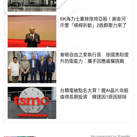
SK海力士重挫拖垮亞股！謝金河
示警「槓桿折斷」2族群壓力來了
會晤自由之家執行長 徐國勇盼提
升防衛能力：攜手因應威權挑戰
台積電被點名大買！握AI晶片命脈
值得長期投資 輝達因1原因排除
Recommended by