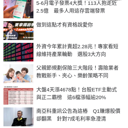
5-6月電子發票4大獎！113人抱走近
2.5億 最多人用這存雲端發票
PR
做到這點才有資格說愛你
外資今年累計賣超2.28兆！專家看短
線維持產業輪動 選股3大方向
父親節規劃保險三大階段！壽險業者
教戰新手、夾心、樂齡策略不同
大盤4天漲4678點！台股ETF主動式
與正二霸榜 這6檔漲幅逾20%
南亞科重訊公告為這樁 Q1賺爆股價
卻翻黑 針對7成毛利率急澄清