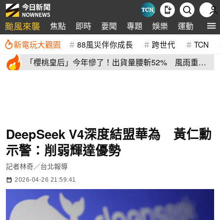
颱風來襲
焦點
即時
要聞
專題
娛樂
運動
全球
新電玩大觀園
88風災伴你成長
跨世代
TCN
「櫻桃皇后」今年慘了！出貨量腰斬52% 風雨重
創、產季提早收尾
DeepSeek V4深度結盟華為 黃仁勳
示警：削弱輝達優勢
記者林奇／台北報導
2026-04-26 21:59:41