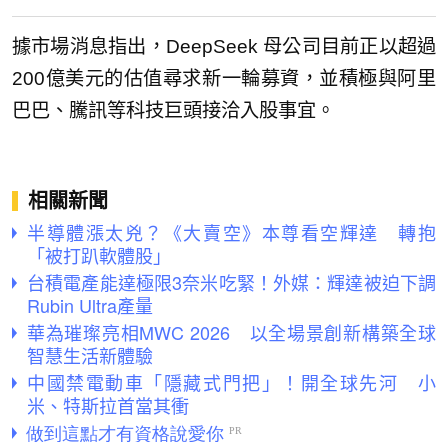
據市場消息指出，DeepSeek 母公司目前正以超過
200億美元的估值尋求新一輪募資，並積極與阿里
巴巴、騰訊等科技巨頭接洽入股事宜。
相關新聞
半導體漲太兇？《大賣空》本尊看空輝達 轉抱
「被打趴軟體股」
台積電產能達極限3奈米吃緊！外媒：輝達被迫下調
Rubin Ultra產量
華為璀璨亮相MWC 2026 以全場景創新構築全球
智慧生活新體驗
中國禁電動車「隱藏式門把」！開全球先河 小
米、特斯拉首當其衝