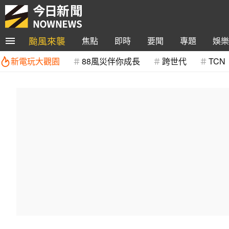
颱風來襲
焦點
即時
要聞
專題
娛樂
新電玩大觀園
88風災伴你成長
跨世代
TCN