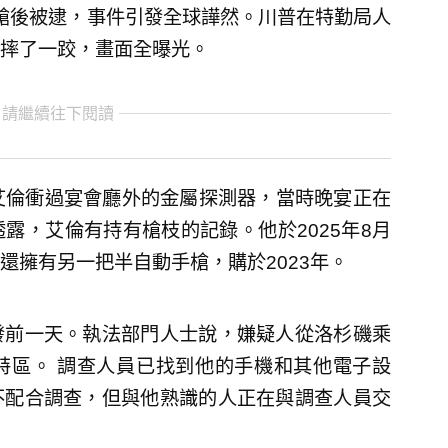
開了多槍後被逮，事件引發全球譁然。川普在特勤局人
摔了一跤，畫面全曝光。
 請繼續往下閱讀
艾倫衝過宴會廳外的金屬探測器，當時晚宴正在
露，艾倫有持有槍枝的記錄。他於2025年8月
還擁有另一把半自動手槍，購於2023年。
發前一天。執法部門人士說，嫌疑人從洛杉磯乘
特區。 調查人員已找到他的手機和其他電子設
不配合調查，但與他熟識的人正在與調查人員交