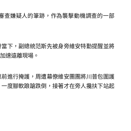
審查嫌疑人的筆跡，作為襲擊動機調查的一部
發當下，副總統范斯先被身旁維安特勤提醒並將
加速遠離現場。
桌前進行掩護，周遭幕僚維安團團將川普包圍護
，一度腳軟踉蹌跌倒，接著才在旁人攙扶下站起