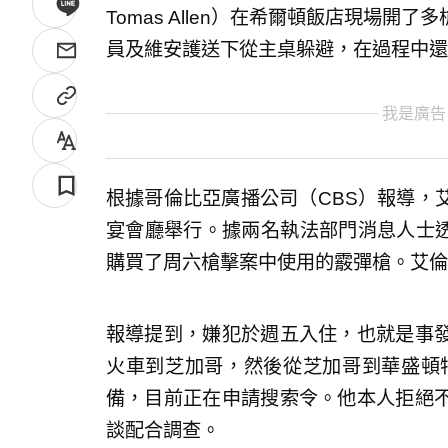
Tomas Allen）在希爾頓飯店現場
員及維安護送下從主桌躲避，在過程中還
我是廣告
根據哥倫比亞廣播公司（CBS）報導，
宴會廳舉行。據兩名執法部門消息人士透
購買了周六槍擊案中使用的霰彈槍。艾倫
報導提到，嫌犯於週五入住，也就是事
火車到芝加哥，然後從芝加哥到華盛頓
備，目前正在申請搜索令。他本人拒絕
談配合調查。