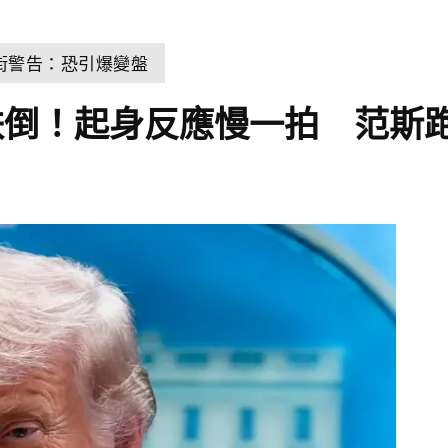
街警告：恐引爆變盤
跌倒！起身反應慢一拍 范斯