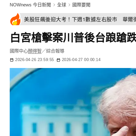
NOWnews 今日新聞
全球
國際要聞
美股狂飆後迎大考！下週1數據左右股市 華爾
白宮槍擊案川普後台踉蹌
國際中心
顏得智
／綜合報導
2026-04-26 23:59:55
2026-04-27 00:00:14