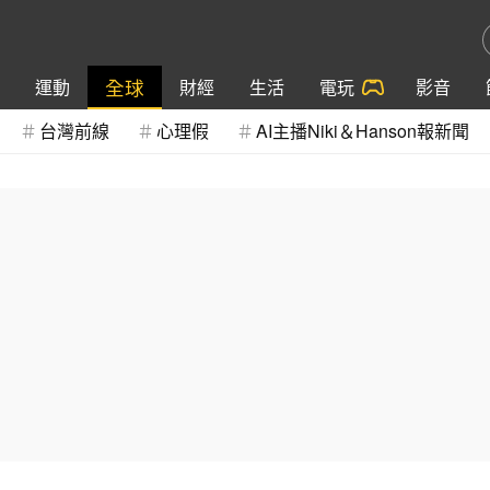
全球
運動
財經
生活
電玩
影音
台灣前線
心理假
AI主播Niki＆Hanson報新聞