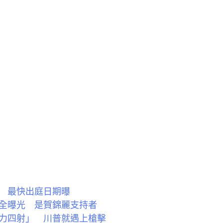
 最快出庭日期曝
全曝光 是賀錦麗支持者
力四射」 川普就遇上槍擊