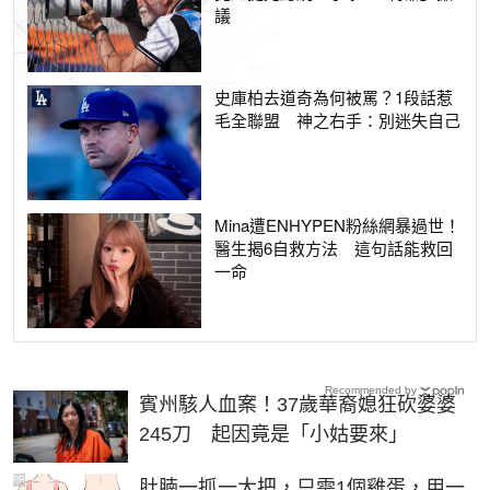
議
史庫柏去道奇為何被罵？1段話惹
毛全聯盟 神之右手：別迷失自己
Mina遭ENHYPEN粉絲網暴過世！
醫生揭6自救方法 這句話能救回
一命
Recommended by
賓州駭人血案！37歲華裔媳狂砍婆婆
245刀 起因竟是「小姑要來」
PR
肚腩一抓一大把，只需1個雞蛋，用一