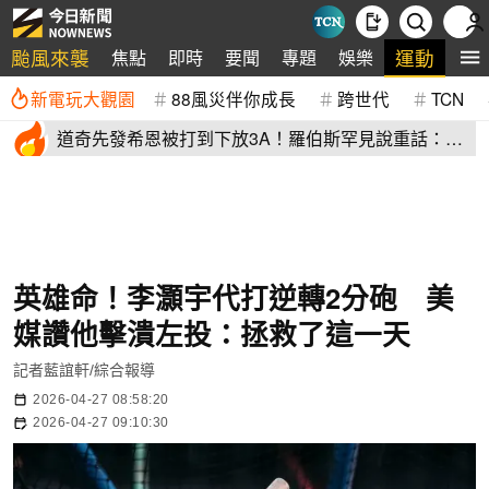
颱風來襲
運動
焦點
即時
要聞
專題
娛樂
全
新電玩大觀園
88風災伴你成長
跨世代
TCN
道奇先發希恩被打到下放3A！羅伯斯罕見說重話：他
太執著投球機制
英雄命！李灝宇代打逆轉2分砲 美
媒讚他擊潰左投：拯救了這一天
記者藍誼軒/綜合報導
2026-04-27 08:58:20
2026-04-27 09:10:30