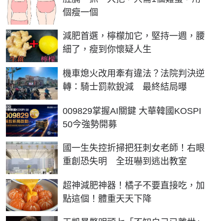
個瘦一個
PR
減肥首選，檸檬加它，堅持一週，腰
細了，瘦到你懷疑人生
機車熄火改用牽有違法？法院判決逆
轉：騎士罰款銳減 最終結局曝
PR
009829掌握AI關鍵 大華韓國KOSPI
50今強勢開募
國一生失控折掃把狂刺女老師！右眼
重創恐失明 全班嚇到逃出教室
PR
超神減肥神器！橘子不要直接吃，加
點這個！體重天天下降