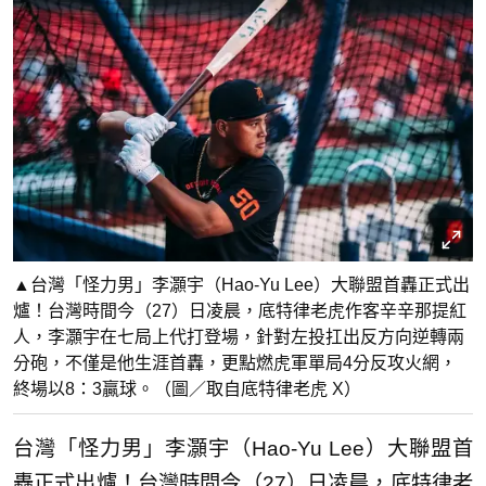
▲台灣「怪力男」李灝宇（Hao-Yu Lee）大聯盟首轟正式出
爐！台灣時間今（27）日凌晨，底特律老虎作客辛辛那提紅
人，李灝宇在七局上代打登場，針對左投扛出反方向逆轉兩
分砲，不僅是他生涯首轟，更點燃虎軍單局4分反攻火網，
終場以8：3贏球。（圖／取自底特律老虎 X）
台灣「怪力男」李灝宇（Hao-Yu Lee）大聯盟首
轟正式出爐！台灣時間今（27）日凌晨，底特律老