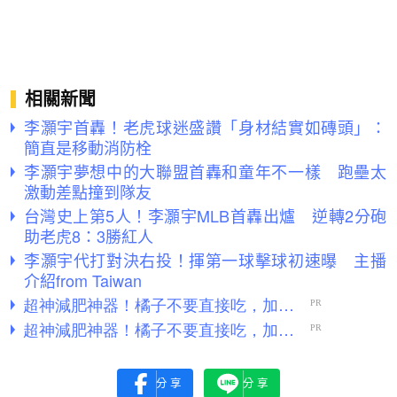
相關新聞
李灝宇首轟！老虎球迷盛讚「身材結實如磚頭」：
簡直是移動消防栓
李灝宇夢想中的大聯盟首轟和童年不一樣 跑壘太
激動差點撞到隊友
台灣史上第5人！李灝宇MLB首轟出爐 逆轉2分砲
助老虎8：3勝紅人
李灝宇代打對決右投！揮第一球擊球初速曝 主播
介紹from Taiwan
分享
分享