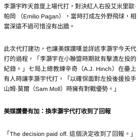
李灝宇昨天首度上場代打，對決紅人右投艾米里歐·
帕岡 （Emilio Pagan），當時打成左外野飛球，相
當深遠不過可惜沒有出牆。
此次代打建功，也讓美媒讚嘆並詳述李灝宇今天代
打的過程，「李灝宇在小聯盟時期就有擊潰左投的
紀錄。」七局上總教練辛奇（A.J. Hinch）在壘上
有人時讓李灝宇代打，「以確保面對左投後援投手
山姆·莫爾（Sam Moll）時擁有對戰優勢。」
美媒讚譽有加：換李灝宇代打收到了回報
「The decision paid off. 這個決定收到了回報。」