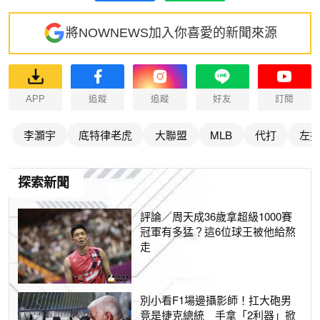
將NOWNEWS加入你喜愛的新聞來源
APP
追蹤
追蹤
好友
訂閱
李灝宇
底特律老虎
大聯盟
MLB
代打
左
探索新聞
評論／周天成36歲拿超級1000賽
冠軍有多猛？這6位球王被他給熬
走
別小看F1場邊攝影師！扛大砲男
竟是捷克總統 手拿「2利器」掀