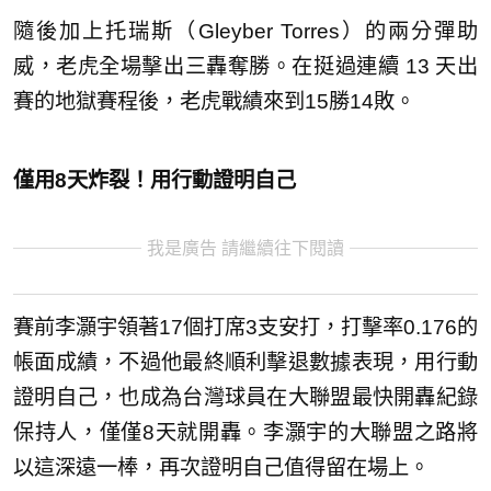
隨後加上托瑞斯（Gleyber Torres）的兩分彈助
威，老虎全場擊出三轟奪勝。在挺過連續 13 天出
賽的地獄賽程後，老虎戰績來到15勝14敗。
僅用8天炸裂！用行動證明自己
我是廣告 請繼續往下閱讀
賽前李灝宇領著17個打席3支安打，打擊率0.176的
帳面成績，不過他最終順利擊退數據表現，用行動
證明自己，也成為台灣球員在大聯盟最快開轟紀錄
保持人，僅僅8天就開轟。李灝宇的大聯盟之路將
以這深遠一棒，再次證明自己值得留在場上。