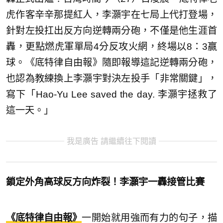
虎作客辛辛那提紅人，李灝宇在七局上代打登場，
針對左投扛出反方向逆轉兩分砲，不僅是他生涯首
轟，更點燃虎軍單局4分反攻火網，終場以8：3贏
球。《底特律自由報》隨即報導這記逆轉兩分砲，
也認為教練換上李灝宇對決左投手「非常關鍵」，
寫下「Hao-Yu Lee saved the day. 李灝宇拯救了
這一天。」
我是廣告 請繼續往下閱讀
鎖定外角高球反方向炸裂！李灝宇一轟接管比賽
《底特律自由報》
一開始就用強而有力的句子，描