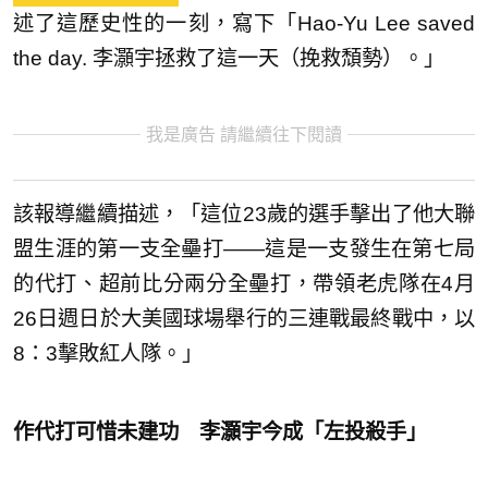
述了這歷史性的一刻，寫下「Hao-Yu Lee saved
the day. 李灝宇拯救了這一天（挽救頹勢）。」
我是廣告 請繼續往下閱讀
該報導繼續描述，「這位23歲的選手擊出了他大聯
盟生涯的第一支全壘打——這是一支發生在第七局
的代打、超前比分兩分全壘打，帶領老虎隊在4月
26日週日於大美國球場舉行的三連戰最終戰中，以
8：3擊敗紅人隊。」
作代打可惜未建功 李灝宇今成「左投殺手」