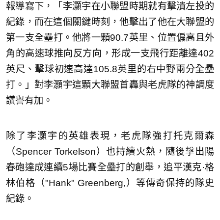
報導寫下，「李灝宇在小聯盟時期就有擊潰左投的
紀錄，而在這個關鍵時刻，他擊出了他在大聯盟的
第一支全壘打。他將一顆90.7英里、位置偏高且外
角的高速球推向反方向，形成一支飛行距離達402
英尺、擊球初速高達105.8英里的右中野兩分全壘
打。」對李灝宇這顆大聯盟首轟與老虎隊的神調度
讚譽有加。
除了李灝宇的英雄表現，老虎隊強打托克爾森
（Spencer Torkelson）也持續火熱，隨後擊出陽
春砲達成連續5場比賽全壘打的創舉，追平漢克·格
林伯格（"Hank" Greenberg,）等傳奇保持的隊史
紀錄。