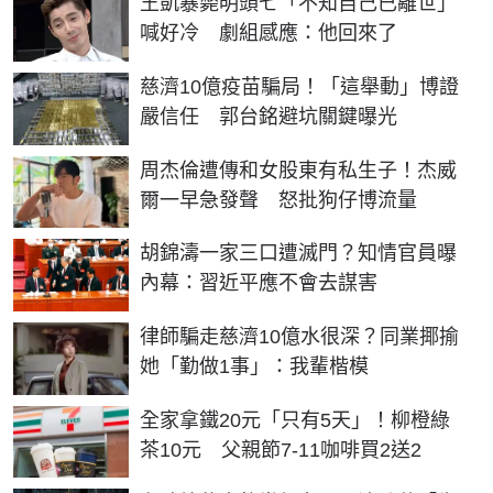
王凱暴斃明頭七「不知自己已離世」
喊好冷 劇組感應：他回來了
慈濟10億疫苗騙局！「這舉動」博證
嚴信任 郭台銘避坑關鍵曝光
周杰倫遭傳和女股東有私生子！杰威
爾一早急發聲 怒批狗仔博流量
胡錦濤一家三口遭滅門？知情官員曝
內幕：習近平應不會去謀害
律師騙走慈濟10億水很深？同業揶揄
她「勤做1事」：我輩楷模
全家拿鐵20元「只有5天」！柳橙綠
茶10元 父親節7-11咖啡買2送2