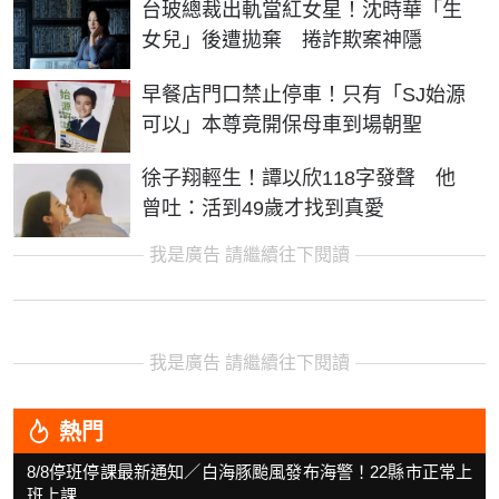
台玻總裁出軌當紅女星！沈時華「生
女兒」後遭拋棄 捲詐欺案神隱
早餐店門口禁止停車！只有「SJ始源
可以」本尊竟開保母車到場朝聖
徐子翔輕生！譚以欣118字發聲 他
曾吐：活到49歲才找到真愛
我是廣告 請繼續往下閱讀
我是廣告 請繼續往下閱讀
熱門
8/8停班停課最新通知／白海豚颱風發布海警！22縣市正常上
班上課