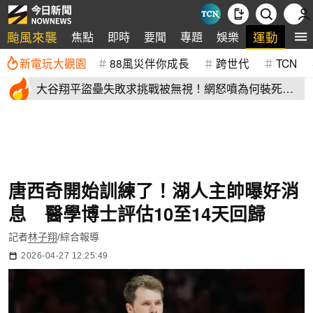
颱風來襲
運動
焦點
即時
要聞
專題
娛樂
全
新電玩大觀園
88風災伴你成長
跨世代
TCN
大谷翔平盜壘失敗求挑戰被無視！網怒噴為何裝死？
道奇教頭揭秘了
唐西奇開始訓練了！湖人主帥曝好消
息 醫學博士評估10至14天回歸
記者
林子翔
/綜合報導
2026-04-27 12:25:49