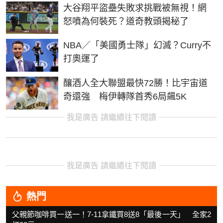
大谷翔平盜壘失敗求挑戰被無視！網
怒噴為何裝死？道奇教頭揭秘了
NBA／「美國勇士隊」幻滅？Curry不
打奧運了
釀酒人全大聯盟最快72勝！比宇宙道
奇還強 梅伊轉隊首秀6局飆5K
我是廣告 請繼續往下閱讀
我是廣告 請繼續往下閱讀
熱門
父親節咖啡買一送一！7-11拿鐵買8送8「最後一天」 全家2