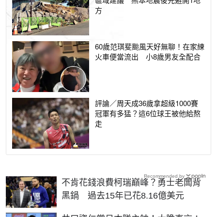
方
60歲范琪斐颱風天好無聊！在家練
火車便當流出 小8歲男友全配合
評論／周天成36歲拿超級1000賽
冠軍有多猛？這6位球王被他給熬
走
Recommended by
不肯花錢浪費柯瑞巔峰？勇士老闆背
黑鍋 過去15年已花8.16億美元