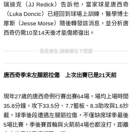
瑞迪克（JJ Redick）告訴他，當家球星唐西奇
（Luka Doncic）已經回到球場上訓練，醫學博士
摩斯（Jesse Morse）隨後轉發該消息，並分析唐
西奇仍需10至14天後才能傷癒復出。
我是廣告 請繼續往下閱讀
唐西奇季末左腿筋拉傷 上次出賽已是21天前
現年27歲的唐西奇例行賽出賽64場，場均上場時間
35.8分鐘，攻下33.5分、7.7籃板、8.3助攻與1.6抄
截，球季後段遭遇左腿筋拉傷，不僅缺席球季最後
5場比賽，季後賽首輪與火箭前4場也都沒打，距離