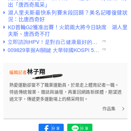
出「唐西奇風采」
湖人里夫斯最快系列賽末段回歸？美名記曝復健狀
況：比唐西奇好
KD首輪G2獲准出賽！火箭兩大將今日缺席 湖人里
夫斯、唐西奇不打
林子翔
編輯記者
熱愛運動卻當不了職業運動員，於是走上體育記者一職。
待過傳統報業、雜誌與論壇，再重回網路新媒體，期望透
過文字，傳遞更多運動場上的精采時刻。
作品集
分享
分享