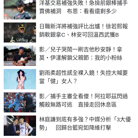
洋基交易補強失敗！急撿前銀棒捕手
賈佛補洞 布恩：看看還剩多少
日職新洋將補強評比出爐！徐若熙報
銷軟銀拿C、林安可回溫西武獲B
影／兒子哭鬧一刷吉他秒安靜！拿
莫・伊漾解鎖父親節：我的小粉絲
劉雨柔超性感全裸入鏡！失控大喊要
當「健」女人？
影／捕手主審全看傻！阿拉耶茲閃過
觸殺無路可逃 直接走回休息區
林庭謙到底有多強？中媒分析「3大優
勢」 回歸台籃宛如降維打擊