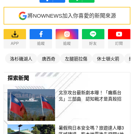
將NOWNEWS加入你喜愛的新聞來源
APP
追蹤
追蹤
好友
訂閱
洛杉磯湖人
唐西奇
左腿筋拉傷
休士頓火箭
總
探索新聞
北京攻台最新劇本曝！「癱瘓台
北」三部曲 認知戰才是真殺招
暑假飛日本安全嗎？旅遊達人曝3
區域建議 熊本地震後先避開1地