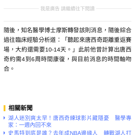
我是廣告 請繼續往下閱讀
隨後，知名醫學博士摩斯轉發該則消息，隨後綜合
過往臨床經驗分析道：「聽起來唐西奇距離重返賽
場，大約還需要10-14天。」此前他曾計算出唐西
奇約需4到6周時間康復，與目前消息的時間軸吻
合。
相關新聞
湖人迷別爽太早！唐西奇練球影片藏隱憂 醫學專
家：一週內回不來
史馬特到底是誰？去年成NBA邊緣人 轉戰湖人打