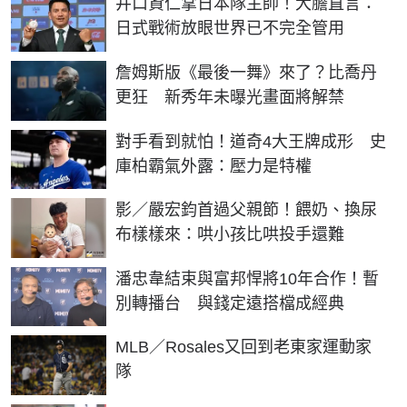
井口資仁掌日本隊主帥！大膽直言：
日式戰術放眼世界已不完全管用
詹姆斯版《最後一舞》來了？比喬丹
更狂 新秀年未曝光畫面將解禁
對手看到就怕！道奇4大王牌成形 史
庫柏霸氣外露：壓力是特權
影／嚴宏鈞首過父親節！餵奶、換尿
布樣樣來：哄小孩比哄投手還難
潘忠韋結束與富邦悍將10年合作！暫
別轉播台 與錢定遠搭檔成經典
MLB／Rosales又回到老東家運動家
隊