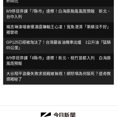
杯88元
8/9停班停課「7縣市」達標！白海豚颱風風雨預報 新北、
台中入列
楊丞琳演唱會爆滿還賺輸王心凌！寬魚澄清「業績沒不好」
揭營收
GP125已經被淘汰了！台灣最省油機車出爐 1公升油「猛騎
65公里」
8/9停班停課「8縣市」達標！新北、桃竹苗都入列 白海豚
風雨預報
大谷翔平盜壘失敗求挑戰被無視！網怒噴為何裝死？道奇教
頭揭秘了