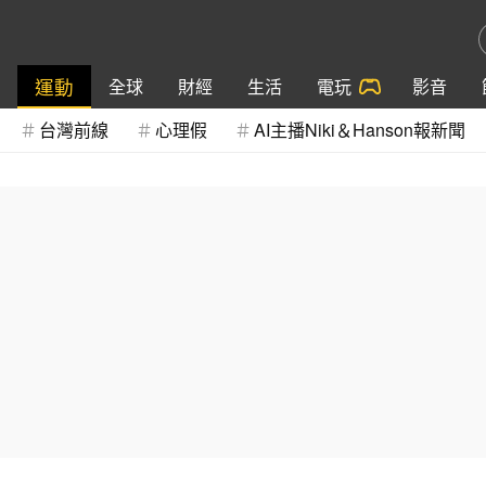
運動
全球
財經
生活
電玩
影音
台灣前線
心理假
AI主播Niki＆Hanson報新聞