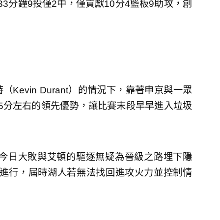
出戰33分鐘9投僅2中，僅貢獻10分4籃板9助攻，創
evin Durant）的情況下，靠著申京與一眾
5分左右的領先優勢，讓比賽末段早早進入垃圾
但今日大敗與艾頓的驅逐無疑為晉級之路埋下隱
場進行，屆時湖人若無法找回進攻火力並控制情