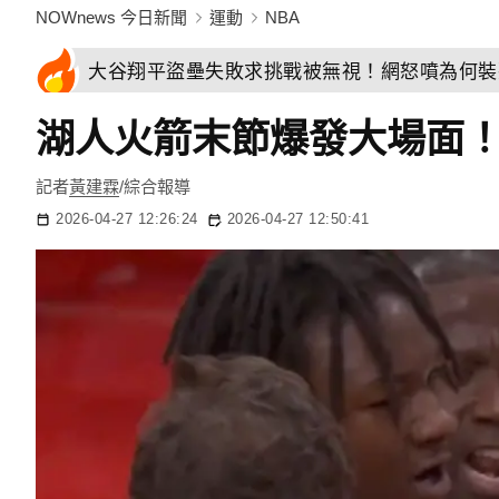
NOWnews 今日新聞
運動
NBA
大谷翔平盜壘失敗求挑戰被無視！網怒噴為何裝
湖人火箭末節爆發大場面！
記者
黃建霖
/綜合報導
2026-04-27 12:26:24
2026-04-27 12:50:41