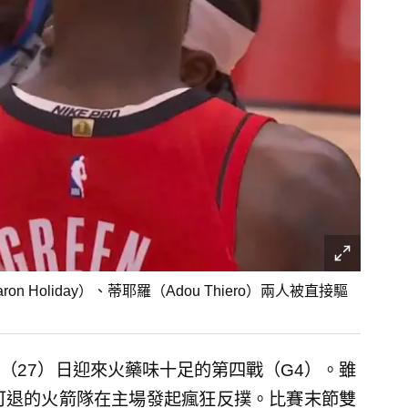
oliday）、蒂耶羅（Adou Thiero）兩人被直接驅
（27）日迎來火藥味十足的第四戰（G4）。雖
可退的火箭隊在主場發起瘋狂反撲。比賽末節雙