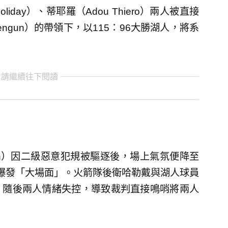
iday）、蒂耶羅（Adou Thiero）兩人被直接
Sengun）的帶領下，以115：96大勝湖人，將系
 請繼續往下閱讀
yton）因二級惡意犯規被驅逐後，場上氣氛便降至
爆發「大場面」。火箭隊後衛哈勒戴與湖人球員
，隨後兩人情緒失控，導致裁判直接鳴哨將兩人