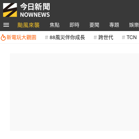
颱風來襲
焦點
即時
要聞
專題
娛樂
新電玩大觀園
88風災伴你成長
跨世代
TCN