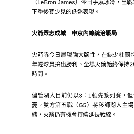
（LeBron James）今日手感冰冷，
下季後賽少見的低迷表現。
火箭眾志成城 申京內線統治戰局
火箭隊今日展現強大韌性，在缺少杜蘭特（K
年輕球員拚出勝利。全場火箭始終保持2
時間。
儘管湖人目前仍以3：1領先系列賽，
憂。雙方第五戰（G5）將移師湖人主
緒，火箭仍有機會持續延長戰線。