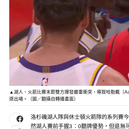
▲湖人、火箭比賽末節雙方爆發嚴重衝突，導致哈勒戴（Aaron H
逐出場。（圖／翻攝自轉播畫面）
洛杉磯湖人隊與休士頓火箭隊的系列賽今
然湖人賽前手握3：0聽牌優勢，但退無