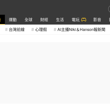
樂
運動
全球
財經
生活
電玩
影音
台灣前線
心理假
AI主播Niki＆Hanson報新聞