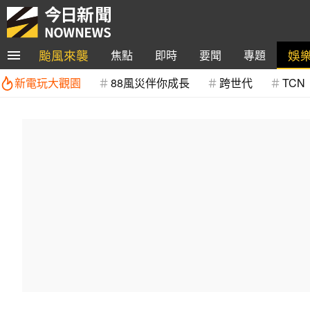
颱風來襲
娛
焦點
即時
要聞
專題
新電玩大觀園
88風災伴你成長
跨世代
TCN