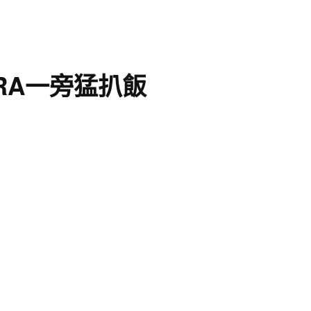
RA一旁猛扒飯