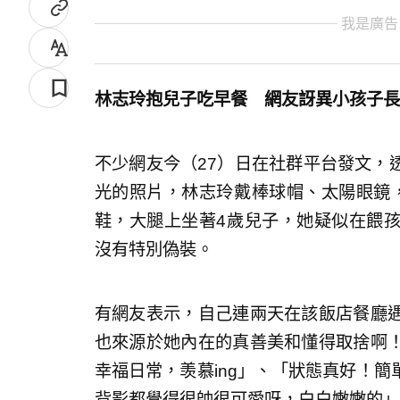
我是廣告
林志玲抱兒子吃早餐 網友訝異小孩子長
不少網友今（27）日在社群平台發文，
光的照片，林志玲戴棒球帽、太陽眼鏡
鞋，大腿上坐著4歲兒子，她疑似在餵孩
沒有特別偽裝。
有網友表示，自己連兩天在該飯店餐廳
也來源於她內在的真善美和懂得取捨啊
幸福日常，羡慕ing」、「狀態真好！
背影都覺得很帥很可愛呀，白白嫩嫩的」