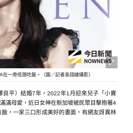
RA在一旁低頭吃飯。（圖／記者吳翊緁攝影）
澤良平）結婚7年，2022年1月迎來兒子「小寶
滿滿母愛，近日女神在新加坡被民眾目擊抱著4
旁扒飯，一家三口形成美好的畫面，有網友訝異林